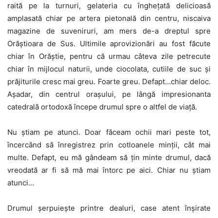
raită pe la turnuri, gelateria cu înghețată delicioasă
amplasată chiar pe artera pietonală din centru, niscaiva
magazine de suveniruri, am mers de-a dreptul spre
Orăștioara de Sus. Ultimile aprovizionări au fost făcute
chiar în Orăștie, pentru că urmau câteva zile petrecute
chiar în mijlocul naturii, unde ciocolata, cutiile de suc și
prăjiturile cresc mai greu. Foarte greu. Defapt…chiar deloc.
Așadar, din centrul orașului, pe lângă impresionanta
catedrală ortodoxă începe drumul spre o altfel de viață.
Nu știam pe atunci. Doar făceam ochii mari peste tot,
încercând să înregistrez prin cotloanele minții, cât mai
multe. Defapt, eu mă gândeam să țin minte drumul, dacă
vreodată ar fi să mă mai întorc pe aici. Chiar nu știam
atunci…
Drumul șerpuiește printre dealuri, case atent înșirate