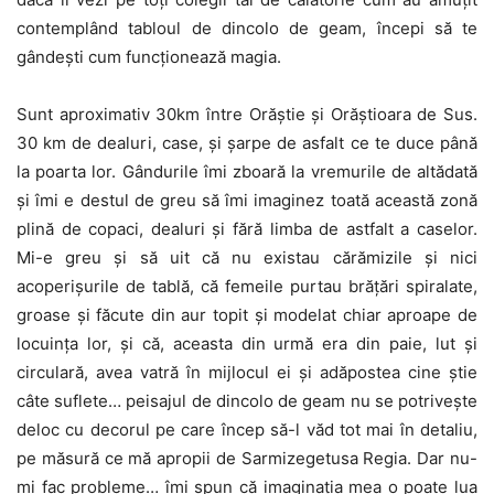
contemplând tabloul de dincolo de geam, începi să te
gândești cum funcționează magia.
Sunt aproximativ 30km între Orăștie și Orăștioara de Sus.
30 km de dealuri, case, și șarpe de asfalt ce te duce până
la poarta lor. Gândurile îmi zboară la vremurile de altădată
și îmi e destul de greu să îmi imaginez toată această zonă
plină de copaci, dealuri și fără limba de astfalt a caselor.
Mi-e greu și să uit că nu existau cărămizile și nici
acoperișurile de tablă, că femeile purtau brățări spiralate,
groase și făcute din aur topit și modelat chiar aproape de
locuința lor, și că, aceasta din urmă era din paie, lut și
circulară, avea vatră în mijlocul ei și adăpostea cine știe
câte suflete… peisajul de dincolo de geam nu se potrivește
deloc cu decorul pe care încep să-l văd tot mai în detaliu,
pe măsură ce mă apropii de Sarmizegetusa Regia. Dar nu-
mi fac probleme… îmi spun că imaginația mea o poate lua