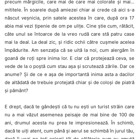
precum mărgicile, care mai de care mai colorate și mai…
mititele. În soarele după amiezei chiar ai crede că aici s-a
născut veșnicia, prin satele acestea în care, după ora 17
abia mai vezi țipenie de om pe ulițe. Cine știe cum, rătăcit,
câte unul se întoarce de la vreo rudă care stă patru case
mai la deal. La deal zic, și ridic ochii către cușmele acelea
împădurite. Am senzația că se uită la noi, cum alergăm în
goană de roți spre inima lor. E clar că protejează ceva, se
vede de la o poștă cum stau așa și scrutează zările. Dar ce
anume? Și de ce e așa de importantă inima asta a dacilor
de altădată de trebuie protejată chiar și de coloși de piatră
și pământ?
E drept, dacă te gândești că tu nu ești un turist străin care
nu a mai văzut asemenea peisaje de mai bine de 100 de
ani, drumul acesta nu prea te impresionează. În schimb,
dacă te uiți atent, cum până și aerul se schimbă în jurul tău,
dacă îi vezi pe toți colegii tăi de călătorie cum au amuțit