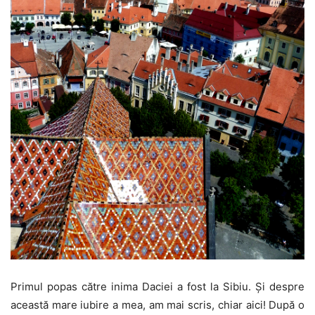
Primul popas către inima Daciei a fost la Sibiu. Și despre
această mare iubire a mea, am mai scris, chiar aici! După o