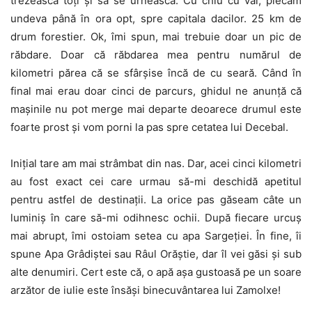
trezească toți și să se urnească. Cu chiu cu vai, plecăm
undeva până în ora opt, spre capitala dacilor. 25 km de
drum forestier. Ok, îmi spun, mai trebuie doar un pic de
răbdare. Doar că răbdarea mea pentru numărul de
kilometri părea că se sfârșise încă de cu seară. Când în
final mai erau doar cinci de parcurs, ghidul ne anunță că
mașinile nu pot merge mai departe deoarece drumul este
foarte prost și vom porni la pas spre cetatea lui Decebal.
Inițial tare am mai strâmbat din nas. Dar, acei cinci kilometri
au fost exact cei care urmau să-mi deschidă apetitul
pentru astfel de destinații. La orice pas găseam câte un
luminiș în care să-mi odihnesc ochii. După fiecare urcuș
mai abrupt, îmi ostoiam setea cu apa Sargeției. În fine, îi
spune Apa Grâdiștei sau Râul Orăștie, dar îl vei găsi și sub
alte denumiri. Cert este că, o apă așa gustoasă pe un soare
arzător de iulie este însăși binecuvântarea lui Zamolxe!