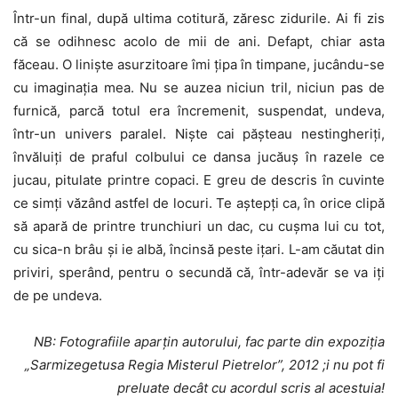
Într-un final, după ultima cotitură, zăresc zidurile. Ai fi zis
că se odihnesc acolo de mii de ani. Defapt, chiar asta
făceau. O liniște asurzitoare îmi țipa în timpane, jucându-se
cu imaginația mea. Nu se auzea niciun tril, niciun pas de
furnică, parcă totul era încremenit, suspendat, undeva,
într-un univers paralel. Niște cai pășteau nestingheriți,
învăluiți de praful colbului ce dansa jucăuș în razele ce
jucau, pitulate printre copaci. E greu de descris în cuvinte
ce simți văzând astfel de locuri. Te aștepți ca, în orice clipă
să apară de printre trunchiuri un dac, cu cușma lui cu tot,
cu sica-n brâu și ie albă, încinsă peste ițari. L-am căutat din
priviri, sperând, pentru o secundă că, într-adevăr se va iți
de pe undeva.
NB: Fotografiile aparțin autorului, fac parte din expoziția
„Sarmizegetusa Regia Misterul Pietrelor”, 2012 ;i nu pot fi
preluate decât cu acordul scris al acestuia!