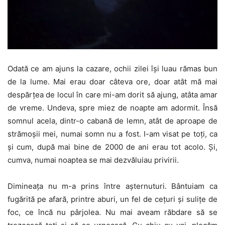
Odată ce am ajuns la cazare, ochii zilei își luau rămas bun
de la lume. Mai erau doar câteva ore, doar atât mă mai
despărțea de locul în care mi-am dorit să ajung, atâta amar
de vreme. Undeva, spre miez de noapte am adormit. Însă
somnul acela, dintr-o cabană de lemn, atât de aproape de
strămoșii mei, numai somn nu a fost. I-am visat pe toți, ca
și cum, după mai bine de 2000 de ani erau tot acolo. Și,
cumva, numai noaptea se mai dezvăluiau privirii.
Dimineața nu m-a prins între așternuturi. Bântuiam ca
fugărită pe afară, printre aburi, un fel de cețuri și sulițe de
foc, ce încă nu pârjolea. Nu mai aveam răbdare să se