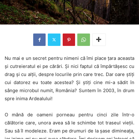
Nu mai e un secret pentru nimeni că îmi place țara aceasta
și cutreieratul ei pe cărări. Și nici faptul că împărtășesc cu
drag și cu alții, despre locurile prin care trec. Dar oare știți
cui datorez eu toate acestea? Și știți cine mi-a sădit în
sânge microbul numit, România? Suntem în 2003, în drum
spre inima Ardealului!
O mână de oameni porneau pentru cinci zile într-o
călătorie care, unora avea să le schimbe tot traseul vieții.
Sau să îl modeleze. Eram pe drumuri de la șase dimineața,
iar inima-mi nu mai avea răbdare. Îmi dorisem ani întregi să