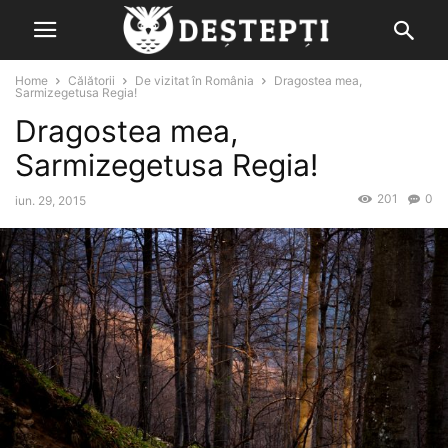
Home
Călătorii
De vizitat în România
Dragostea mea,
Sarmizegetusa Regia!
Dragostea mea,
Sarmizegetusa Regia!
201
0
iun. 29, 2015