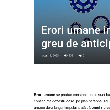
Erori umane i
greu de antici
aug. 19, 2023
339
0
Erori umane
se produc constant, unele sunt bana
consecinţe dezastruoase, pe plan personal sau c
umane de-a lungul timpului arată că
omul nu est