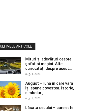
ULTIMELE ARTICOLE
Mituri și adevăruri despre
șofat și mașini. Alte
curiozități despre acest...
aug. 4, 2026
August – luna în care vara
își spune povestea. Istorie,
simboluri,...
aug. 1, 2026
Lăsata secului – care este