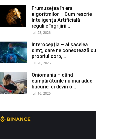
Frumusețea în era
algoritmilor – Cum rescrie
Inteligența Artificială
regulile îngrijirii...
iul. 23, 2026
Interocepţia – al șaselea
simț, care ne conectează cu
propriul corp,...
iul. 20, 2026
Oniomania – când
cumpărăturile nu mai aduc
bucurie, ci devin o...
iul. 16, 2026