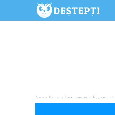
Deștepți.
Acasă
Diverse
Erori umane incredibile, consecinţe