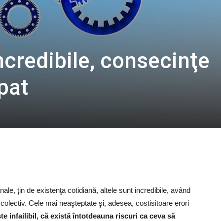
ncredibile, consecinţe
pat
le, ţin de existenţa cotidiană, altele sunt incredibile, având
olectiv. Cele mai neaşteptate şi, adesea, costisitoare erori
e infailibil, că există întotdeauna riscuri ca ceva să