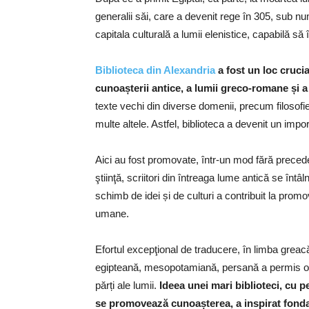
generalii săi, care a devenit rege în 305, sub n
capitala culturală a lumii elenistice, capabilă să
Biblioteca din Alexandria
a fost un loc cruci
cunoașterii antice, a lumii greco-romane și a 
texte vechi din diverse domenii, precum filosofie
multe altele. Astfel, biblioteca a devenit un impor
Aici au fost promovate, într-un mod fără preceden
ştiinţă, scriitori din întreaga lume antică se înt
schimb de idei și de culturi a contribuit la promo
umane.
Efortul excepţional de traducere, în limba greac
egipteană, mesopotamiană, persană a permis o m
părți ale lumii.
Ideea unei mari biblioteci, cu 
se promovează cunoașterea, a inspirat fondar