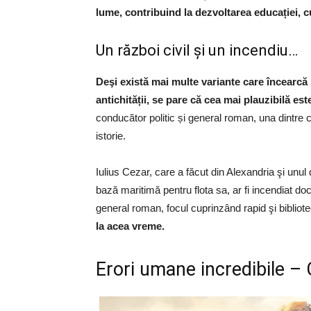
lume, contribuind la dezvoltarea educației, cult
Un război civil şi un incendiu…
Deşi există mai multe variante care încearcă s
antichității, se pare că cea mai plauzibilă est
conducător politic și general roman, una dintre c
istorie.
Iulius Cezar, care a făcut din Alexandria şi unul
bază maritimă pentru flota sa, ar fi incendiat docu
general roman, focul cuprinzând rapid şi biblio
la acea vreme.
Erori umane incredibile –