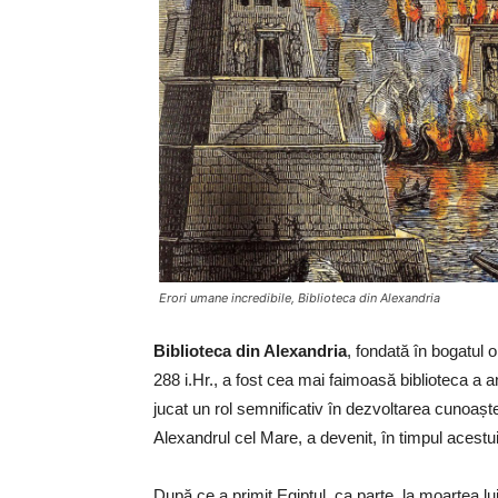
Erori umane incredibile, Biblioteca din Alexandria
Biblioteca din Alexandria
, fondată în bogatul o
288 i.Hr., a fost cea mai faimoasă biblioteca a an
jucat un rol semnificativ în dezvoltarea cunoaște
Alexandrul cel Mare, a devenit, în timpul acestui
După ce a primit Egiptul, ca parte, la moartea lu