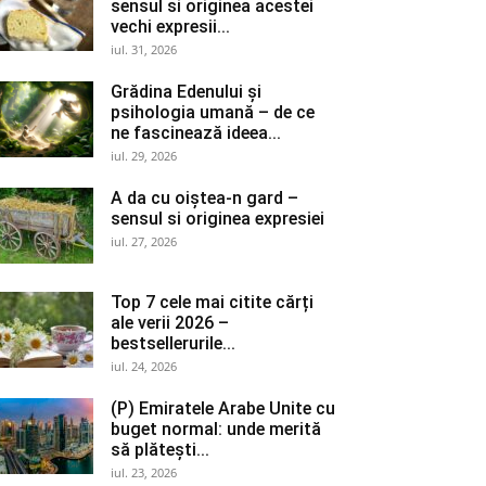
sensul si originea acestei
vechi expresii...
iul. 31, 2026
Grădina Edenului și
psihologia umană – de ce
ne fascinează ideea...
iul. 29, 2026
A da cu oiștea-n gard –
sensul si originea expresiei
iul. 27, 2026
Top 7 cele mai citite cărți
ale verii 2026 –
bestsellerurile...
iul. 24, 2026
(P) Emiratele Arabe Unite cu
buget normal: unde merită
să plătești...
iul. 23, 2026