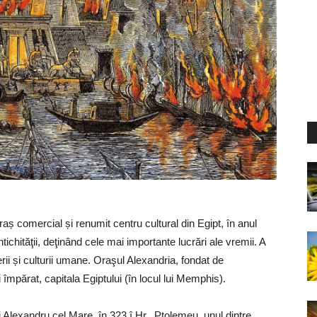
raș comercial și renumit centru cultural din Egipt, în anul
tichităţii, deţinând cele mai importante lucrări ale vremii. A
rii și culturii umane. Oraşul Alexandria, fondat de
 împărat, capitala Egiptului (în locul lui Memphis).
i Alexandru cel Mare, în 323 î.Hr., Ptolemeu, unul dintre