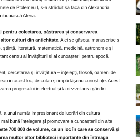
umele de Ptolemeu I, s-a străduit să facă din Alexandria
 înlocuiască Atena.
al pentru colectarea, păstrarea și conservarea
altor culturi din antichitate
. Aici se găseau manuscrise și
, știință, literatură, matematică, medicină, astronomie și
tant centru al învățăturii și al cunoașterii pentru epocă.
t, cercetarea şi învăţătura – înţelepţi, filosofi, oameni de
âlneau in acest loc, discutau și împărtășeau cunoștințe. Acest
varea progresului intelectual și la dezvoltarea gândirii
ă, a unui număr impresionant de lucrări din cultura
ai bună înțelegere și promovare a cunoașterii din alte
peste 700 000 de volume, ca un loc în care se conservă și
ea multor altor biblioteci importante din întreaga