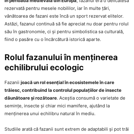
În perioada medievală din Europa
, fazanul era o delicatesă
rezervată pentru mesele nobililor, iar în multe țări,
vânătoarea de fazani este încă un sport rezervat elitelor.
Astăzi, fazanul continuă să fie apreciat nu doar pentru rolul
său în gastronomie, ci și pentru simbolistica sa culturală,
fiind o pasăre cu o încărcătură istorică aparte.
Rolul fazanului în menținerea
echilibrului ecologic
Fazanii
joacă un rol esențial în ecosistemele în care
trăiesc, contribuind la controlul populațiilor de insecte
dăunătoare și rozătoare
. Aceștia consumă o varietate de
semințe, insecte și chiar mici mamifere, ajutând la
menținerea unui echilibru natural în mediu.
Studiile arată că fazanii sunt extrem de adaptabili și pot trăi