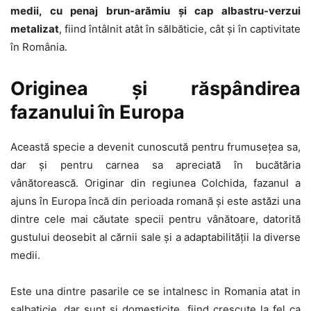
medii, cu penaj brun-arămiu și cap albastru-verzui
metalizat
, fiind întâlnit atât în sălbăticie, cât și în captivitate
în România.
Originea și răspândirea
fazanului în Europa
Această specie a devenit cunoscută pentru frumusețea sa,
dar și pentru carnea sa apreciată în bucătăria
vânătorească. Originar din regiunea Colchida, fazanul a
ajuns în Europa încă din perioada romană și este astăzi una
dintre cele mai căutate specii pentru vânătoare, datorită
gustului deosebit al cărnii sale și a adaptabilității la diverse
medii.
Este una dintre pasarile ce se intalnesc in Romania atat in
salbaticie, dar sunt si domesticite, fiind crescute la fel ca