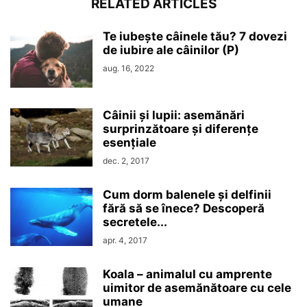
RELATED ARTICLES
Te iubește câinele tău? 7 dovezi
de iubire ale câinilor (P)
aug. 16, 2022
Câinii și lupii: asemănări
surprinzătoare și diferențe
esențiale
dec. 2, 2017
Cum dorm balenele și delfinii
fără să se înece? Descoperă
secretele...
apr. 4, 2017
Koala – animalul cu amprente
uimitor de asemănătoare cu cele
umane