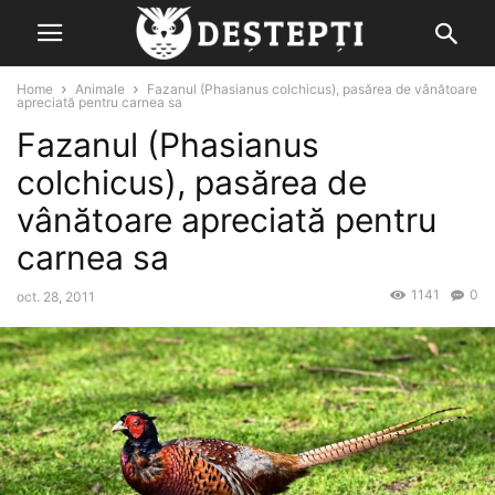
Home
Animale
Fazanul (Phasianus colchicus), pasărea de vânătoare
apreciată pentru carnea sa
Fazanul (Phasianus
colchicus), pasărea de
vânătoare apreciată pentru
carnea sa
1141
0
oct. 28, 2011