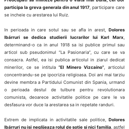
participa la greva generala din anul 1917
, participare care
se incheie cu arestarea lui Ruiz.
In perioada in care sotul sau se afla in arest,
Dolores
Ibárruri se dedica studierii lucrarilor lui Karl Marx
,
determinand-o ca in anul 1918 sa isi publice primul sau
articol sub pseudonimul “La Pasionaria”, cu care se va
consacra. Astfel, ea isi publica articolul in ziarul dedicat
minerilor, ce se intitula
“El Minero Vizcaíno”
, articolul
concentrandu-se pe ipocrizia religioasa. Doi ani mai tarziu
devine membra a Partidului Comunist din Spania, urmand
o perioada destul de tulbure pentru revolutionara
comunista, deoarece activitatile politice pe care le va
desfasura vor duce la arestarea sa in repetate randuri.
Extrem de implicata in activitatile sale politice,
Dolores
Ibárruri nu isi neglijeaza rolul de sotie si nici familia
, astfel