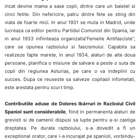
incat devine mama a sase copii, dintre care un baietel si
cinci fetite. Din nefericire, patru dintre fete se sting din
viata de foarte mici. In anul 1931 se muta in Madrid, unde
lucreaza ca editor pentru Partidul Comunist din Spania, iar
in anul 1933 infiinteaza organizatia“Femeile Antifasciste”,
care se opunea razboiului si fascismului. Capabila sa
realizeze fapte marete, in anul 1934, alaturi de alte doua
persoane, planifica o misiune de salvare a peste o suta de
copii din regiunea Asturias, pe care o va indeplini cu
succes. Dupa ce reuseste sa salveze copilasii infometati,
este arestata pentru scurt timp.
Contributiile aduse de Dolores Ibárruri in Razboiul Civil
Spaniol sunt considerabile
, fiind in permanenta alaturi de
grevisti si de oamenii dispusi sa lupte pentru a-si castiga
dreptatea. Pe durata razboiului, s-a dovedit a fi un
exceptional orator, care i-a incurajat pe spanioli, vorbindu-