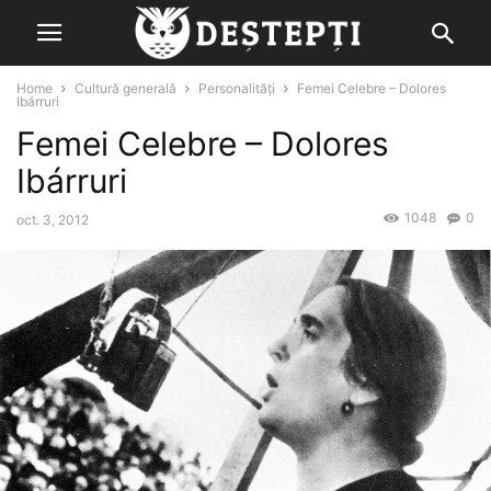
Home
Cultură generală
Personalități
Femei Celebre – Dolores
Ibárruri
Femei Celebre – Dolores
Ibárruri
1048
0
oct. 3, 2012