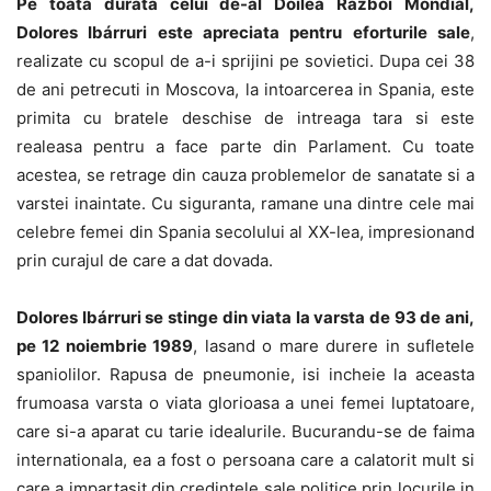
Pe toata durata celui de-al Doilea Razboi Mondial,
Dolores Ibárruri este apreciata pentru eforturile sale
,
realizate cu scopul de a-i sprijini pe sovietici. Dupa cei 38
de ani petrecuti in Moscova, la intoarcerea in Spania, este
primita cu bratele deschise de intreaga tara si este
realeasa pentru a face parte din Parlament. Cu toate
acestea, se retrage din cauza problemelor de sanatate si a
varstei inaintate. Cu siguranta, ramane una dintre cele mai
celebre femei din Spania secolului al XX-lea, impresionand
prin curajul de care a dat dovada.
Dolores Ibárruri se stinge din viata la varsta de 93 de ani,
pe 12 noiembrie 1989
, lasand o mare durere in sufletele
spaniolilor. Rapusa de pneumonie, isi incheie la aceasta
frumoasa varsta o viata glorioasa a unei femei luptatoare,
care si-a aparat cu tarie idealurile. Bucurandu-se de faima
internationala, ea a fost o persoana care a calatorit mult si
care a impartasit din credintele sale politice prin locurile in