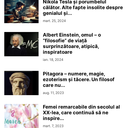
Nikola Tesla şi porumbelul
călător. Alte fapte insolite despre
genialul şi...
mart. 25, 2024
Albert Einstein, omul – o
“filosofie” de viaţă
surprinzătoare, atipică,
inspiratoare
ian. 18, 2024
Pitagora – numere, magie,
ezoterism şi tăcere. Un filosof
care nu...
aug. 11, 2023
Femei remarcabile din secolul al
XX-lea, care continuă să ne
inspire...
mart. 7, 2023