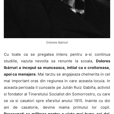
Dolores Ibárruri
Cu toate ca se pregatea intens pentru a-si continua
studiile, vazuta nevoita sa renunte la scoala,
Dolores
Ibárruri a inceput sa munceasca, initial ca o croitoreasa,
apoi ca menajera
. Mai tarziu se angajeaza chelnerita in cel
mai important oras din regiunea in care aceasta locuia. In
aceasta perioada il cunoaste pe Julián Ruiz Gabiña, activist
si fondator al Tineretului Socialist din Somorrostro, cu care
se va si casatori spre sfarsitul anului 1915. Inainte cu doi
ani de casatorie, devine mama primului lor copil.
Preocupati sa militeze pentru o viata mai buna, cei doi