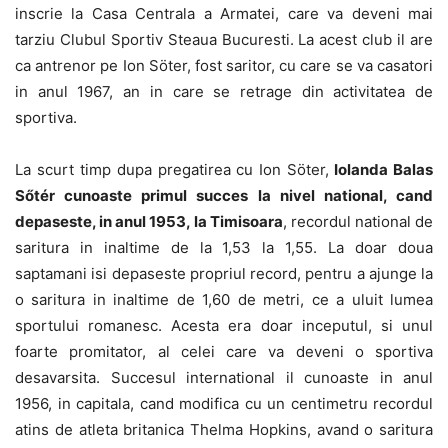
inscrie la Casa Centrala a Armatei, care va deveni mai
tarziu Clubul Sportiv Steaua Bucuresti. La acest club il are
ca antrenor pe Ion Söter, fost saritor, cu care se va casatori
in anul 1967, an in care se retrage din activitatea de
sportiva.
La scurt timp dupa pregatirea cu Ion Söter,
Iolanda Balas
Sőtér cunoaste primul succes la nivel national, cand
depaseste, in anul 1953, la Timisoara
, recordul national de
saritura in inaltime de la 1,53 la 1,55. La doar doua
saptamani isi depaseste propriul record, pentru a ajunge la
o saritura in inaltime de 1,60 de metri, ce a uluit lumea
sportului romanesc. Acesta era doar inceputul, si unul
foarte promitator, al celei care va deveni o sportiva
desavarsita. Succesul international il cunoaste in anul
1956, in capitala, cand modifica cu un centimetru recordul
atins de atleta britanica Thelma Hopkins, avand o saritura