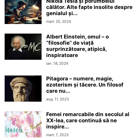
Nikola Tesla şi porumbelul
călător. Alte fapte insolite despre
genialul şi...
mart. 25, 2024
Albert Einstein, omul – o
“filosofie” de viaţă
surprinzătoare, atipică,
inspiratoare
ian. 18, 2024
Pitagora – numere, magie,
ezoterism şi tăcere. Un filosof
care nu...
aug. 11, 2023
Femei remarcabile din secolul al
XX-lea, care continuă să ne
inspire...
mart. 7, 2023