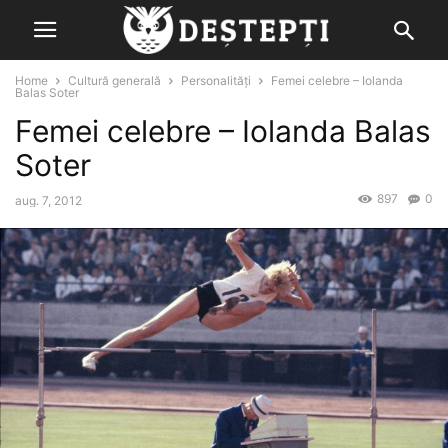
Home
Cultură generală
Personalități
Femei celebre – Iolanda
Balas Soter
Femei celebre – Iolanda Balas
Soter
897
0
aug. 7, 2012