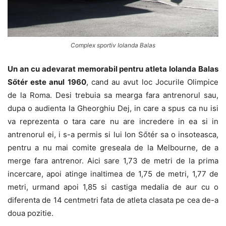
Complex sportiv Iolanda Balas
Un an cu adevarat memorabil pentru atleta Iolanda Balas
Sőtér este anul 1960
, cand au avut loc Jocurile Olimpice
de la Roma. Desi trebuia sa mearga fara antrenorul sau,
dupa o audienta la Gheorghiu Dej, in care a spus ca nu isi
va reprezenta o tara care nu are incredere in ea si in
antrenorul ei, i s-a permis si lui Ion Sőtér sa o insoteasca,
pentru a nu mai comite greseala de la Melbourne, de a
merge fara antrenor. Aici sare 1,73 de metri de la prima
incercare, apoi atinge inaltimea de 1,75 de metri, 1,77 de
metri, urmand apoi 1,85 si castiga medalia de aur cu o
diferenta de 14 centmetri fata de atleta clasata pe cea de-a
doua pozitie.