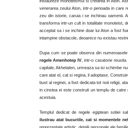
instaureze monoteismul si credinta in Aton. Astf
venerarea zeului Aton, intr-o perioada in care re
zeu din istorie, caruia i se inchinau oamenii. A
transforma intr-un cult in totalitate monoteist,
acceptat sa i se inchine doar lui Aton a fost fo
intampine obstacole, deoarece nu existau restric
Dupa cum se poate observa din numeroasele b
regele Amenhotep IV
, intr-o casatorie reusita
capitale, Akhetaten, urmeaza sa isi schimbe num
care atat el, cat si regina, il adoptase. Construi
bust al reginei, a fost dedicata tot noii religii, 
in cinstea ei este construit un templu de catre 
acestuia.
Templul dedicat de regele egiptean sotiei sal
ilustrau atat bucuriile, cat si momentele nef
reprezentate artistic, detalii personale ale famili