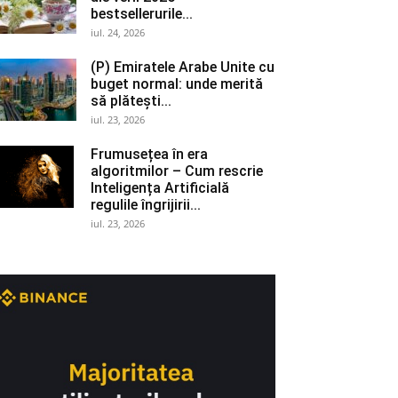
bestsellerurile...
iul. 24, 2026
(P) Emiratele Arabe Unite cu
buget normal: unde merită
să plătești...
iul. 23, 2026
Frumusețea în era
algoritmilor – Cum rescrie
Inteligența Artificială
regulile îngrijirii...
iul. 23, 2026