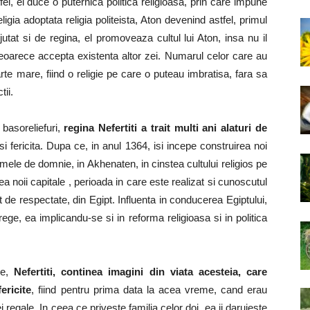
el, el duce o puternica politica religioasa, prin care impune
ligia adoptata religia politeista, Aton devenind astfel, primul
jutat si de regina, el promoveaza cultul lui Aton, insa nu il
 deoarece accepta existenta altor zei. Numarul celor care au
arte mare, fiind o religie pe care o puteau imbratisa, fara sa
tii.
asoreliefuri,
regina Nefertiti a trait multi ani alaturi de
 si fericita. Dupa ce, in anul 1364, isi incepe construirea noi
ele de domnie, in Akhenaten, in cinstea cultului religios pe
rea noii capitale , perioada in care este realizat si cunoscutul
atat de respectate, din Egipt. Influenta in conducerea Egiptului,
rege, ea implicandu-se si in reforma religioasa si in politica
e,
Nefertiti, continea imagini din viata acesteia, care
ericite
, fiind pentru prima data la acea vreme, cand erau
ei regale. In ceea ce priveste familia celor doi, ea ii daruieste