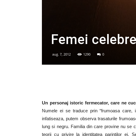
Femei celebre 
aug. 7, 2012
1290
0
Un personaj istoric fermecator, care ne cuce
Numele ei se traduce prin “frumoasa care, ia
infatiseaza, putem observa trasaturile frumoase 
lung si negru. Familia din care provine nu se 
teorii cu privire la identitatea parintilor ei.