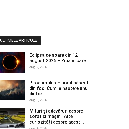
ULTIMELE ARTICOLE
Eclipsa de soare din 12
august 2026 – Ziua în care...
aug. 9, 2026
Pirocumulus – norul născut
din foc. Cum ia naștere unul
dintre...
aug. 6, 2026
Mituri și adevăruri despre
șofat și mașini. Alte
curiozități despre acest...
aug. 4, 2026