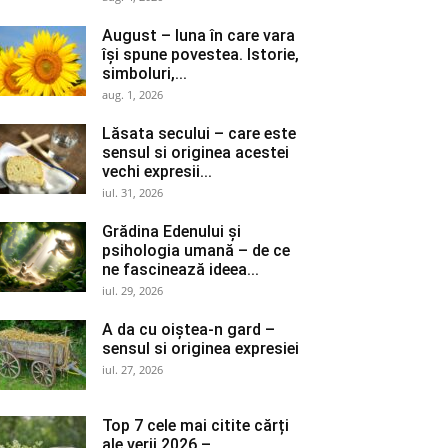
August – luna în care vara
își spune povestea. Istorie,
simboluri,...
aug. 1, 2026
Lăsata secului – care este
sensul si originea acestei
vechi expresii...
iul. 31, 2026
Grădina Edenului și
psihologia umană – de ce
ne fascinează ideea...
iul. 29, 2026
A da cu oiștea-n gard –
sensul si originea expresiei
iul. 27, 2026
Top 7 cele mai citite cărți
ale verii 2026 –