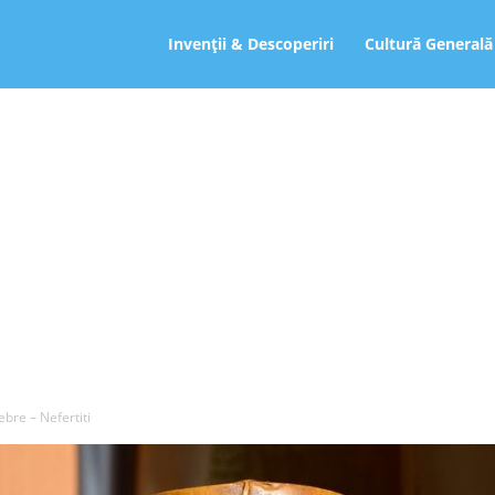
ro
Invenții & Descoperiri
Cultură Generală
bre – Nefertiti