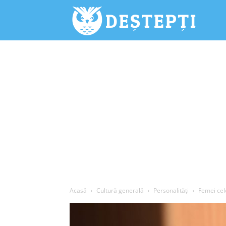
Deștepți.
Acasă
Cultură generală
Personalități
Femei cele