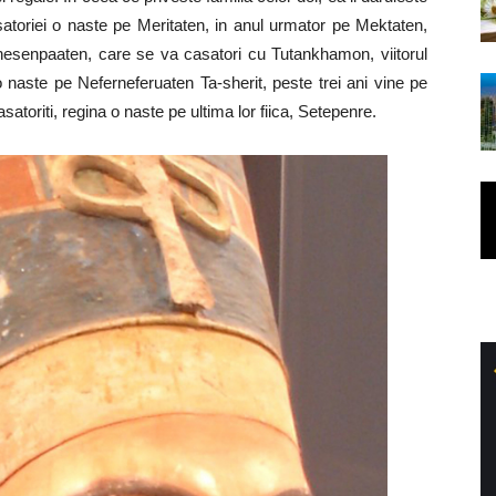
casatoriei o naste pe Meritaten, in anul urmator pe Mektaten,
esenpaaten, care se va casatori cu Tutankhamon, viitorul
 o naste pe Neferneferuaten Ta-sherit, peste trei ani vine pe
atoriti, regina o naste pe ultima lor fiica, Setepenre.