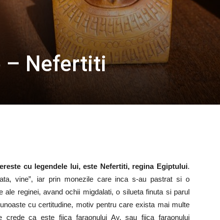
– Nefertiti
reste cu legendele lui, este Nefertiti, regina Egiptului
.
ta, vine”, iar prin monezile care inca s-au pastrat si o
ale reginei, avand ochii migdalati, o silueta finuta si parul
cunoaste cu certitudine, motiv pentru care exista mai multe
 Se crede ca este fiica faraonului Ay, sau fiica faraonului