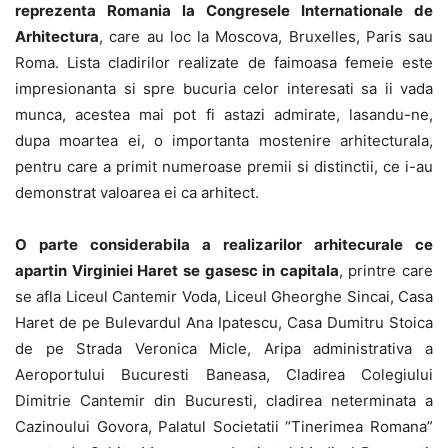
reprezenta Romania la Congresele Internationale de
Arhitectura
, care au loc la Moscova, Bruxelles, Paris sau
Roma. Lista cladirilor realizate de faimoasa femeie este
impresionanta si spre bucuria celor interesati sa ii vada
munca, acestea mai pot fi astazi admirate, lasandu-ne,
dupa moartea ei, o importanta mostenire arhitecturala,
pentru care a primit numeroase premii si distinctii, ce i-au
demonstrat valoarea ei ca arhitect.
O parte considerabila a realizarilor arhitecurale ce
apartin Virginiei Haret se gasesc in capitala
, printre care
se afla Liceul Cantemir Voda, Liceul Gheorghe Sincai, Casa
Haret de pe Bulevardul Ana Ipatescu, Casa Dumitru Stoica
de pe Strada Veronica Micle, Aripa administrativa a
Aeroportului Bucuresti Baneasa, Cladirea Colegiului
Dimitrie Cantemir din Bucuresti, cladirea neterminata a
Cazinoului Govora, Palatul Societatii “Tinerimea Romana”