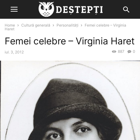
Home
Cultură generală
Personalități
Femei celebre – Virginia
Haret
Femei celebre – Virginia Haret
887
0
iul. 3, 2012