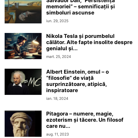
Salvador Dali, “Persistenţa
memoriei” – semnificaţii şi
simboluri ascunse
iun. 29, 2025
Nikola Tesla şi porumbelul
călător. Alte fapte insolite despre
genialul şi...
mart. 25, 2024
Albert Einstein, omul – o
“filosofie” de viaţă
surprinzătoare, atipică,
inspiratoare
ian. 18, 2024
Pitagora – numere, magie,
ezoterism şi tăcere. Un filosof
care nu...
aug. 11, 2023