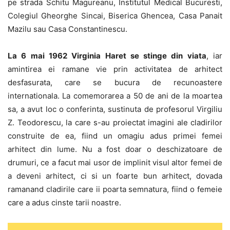
pe strada Schitu Magureanu, Institutul Medical Bucuresti,
Colegiul Gheorghe Sincai, Biserica Ghencea, Casa Panait
Mazilu sau Casa Constantinescu.
La 6 mai 1962 Virginia Haret se stinge din viata
, iar
amintirea ei ramane vie prin activitatea de arhitect
desfasurata, care se bucura de recunoastere
internationala. La comemorarea a 50 de ani de la moartea
sa, a avut loc o conferinta, sustinuta de profesorul Virgiliu
Z. Teodorescu, la care s-au proiectat imagini ale cladirilor
construite de ea, fiind un omagiu adus primei femei
arhitect din lume. Nu a fost doar o deschizatoare de
drumuri, ce a facut mai usor de implinit visul altor femei de
a deveni arhitect, ci si un foarte bun arhitect, dovada
ramanand cladirile care ii poarta semnatura, fiind o femeie
care a adus cinste tarii noastre.