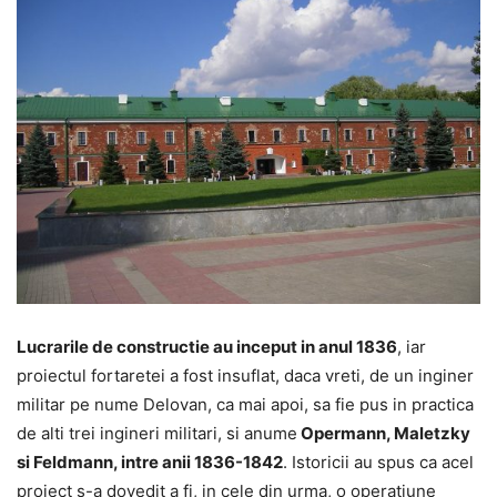
Lucrarile de constructie au inceput in anul 1836
, iar
proiectul fortaretei a fost insuflat, daca vreti, de un inginer
militar pe nume Delovan, ca mai apoi, sa fie pus in practica
de alti trei ingineri militari, si anume
Opermann, Maletzky
si Feldmann, intre anii 1836-1842
. Istoricii au spus ca acel
proiect s-a dovedit a fi, in cele din urma, o operatiune