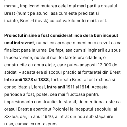
mamut, implicand mutarea celei mai mari parti a orasului
Brest (numit pe atunci, asa cum este precizat si
inainte, Brest-Litovsk) cu cativa kilometri mai la est.
Proiectul in sine a fost considerat inca de la bun inceput
unul indraznet
, numai ca aproape nimeni nu a crezut ca va
finalizat pana la urma. De fapt, asa cum si inginerii au spus
la acea vreme, nucleul noii fortarete era citadela, o
constructie cu doua etaje, care putea adaposti 12.000 de
soldati – acesta era si scopul practic al fortaretei din Brest.
Intre anii 1878 si 1888
, fortareata Brest a fost extinsa si
consolidata si, iarasi,
intre anii 1911 si 1914
. Aceasta
perioada a fost, poate, cea mai fructoasa pentru
impresionanta constructie. In sfarsit, de mentionat este ca
orasul Brest a apartinut Poloniei la inceputul secolului al
XX-lea, dar, in anul 1940, a intrat din nou sub stapanire
rusa, cumva ca un raspuns.