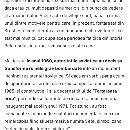
aparatorii fortaretei au rezistat mai multe saptamani, chiar
daca erau cu mult depasiti numeric si din punct de vedere
al armamentului. Acele acte de vitejie sunt, pana la urma,
unul dintre motivele pentru care, in prezent, fortareata din
Brest este considerata a fi un monument al rezistentei, cu
atat mai mult cu cat dupa acea perioada fatidica din istoria
Belarusului, in urma, ramasesera niste ruine.
Mai tarziu,
in anul 1960, autoritatile sovietice au decis sa
transforme ruinele grav bombardate
intr-un monument
inchinat rezistentei sovietice. Si daca am vorbit pana acum
de aparatorii fortaretei care s-au comportat demn, in anul
1965, si constructiei i s-a decernat titlul de
“Fortareata
erou”
, pornindu-se lucrarile de ridicare a unui memorial
inaugurat mai apoi in anul 1971. Tot atunci, au fost
comandate si mai multe sculpturi monumentale, cea mai
remarcabila fiind silueta masiva numita Sete, simbolizand
“setea de viata, lupta si victorie”.