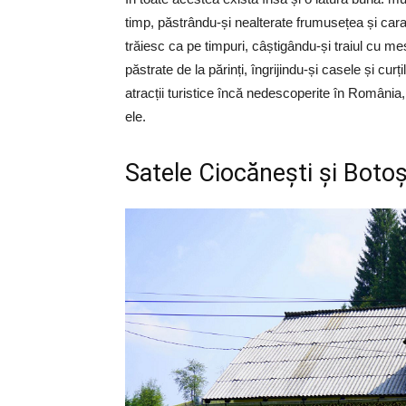
timp, păstrându-și nealterate frumusețea și cara
trăiesc ca pe timpuri, câștigându-și traiul cu me
păstrate de la părinți, îngrijindu-și casele și cu
atracții turistice încă nedescoperite în România
ele.
Satele Ciocănești și Boto