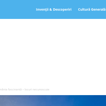
ro
Invenții & Descoperiri
Cultură Generală
ânia fascinantă – locuri necunoscute