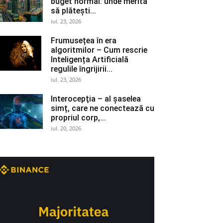
buget normal: unde merită
să plătești...
iul. 23, 2026
Frumusețea în era
algoritmilor – Cum rescrie
Inteligența Artificială
regulile îngrijirii...
iul. 23, 2026
Interocepţia – al șaselea
simț, care ne conectează cu
propriul corp,...
iul. 20, 2026