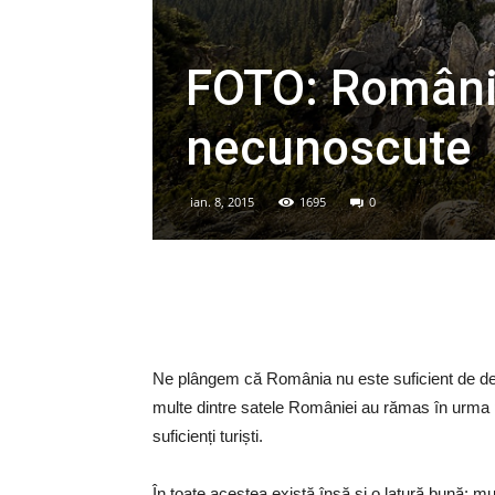
FOTO: România
necunoscute
ian. 8, 2015
1695
0
Ne plângem că România nu este suficient de dezv
multe dintre satele României au rămas în urma
suficienți turiști.
În toate acestea există însă și o latură bună: mult