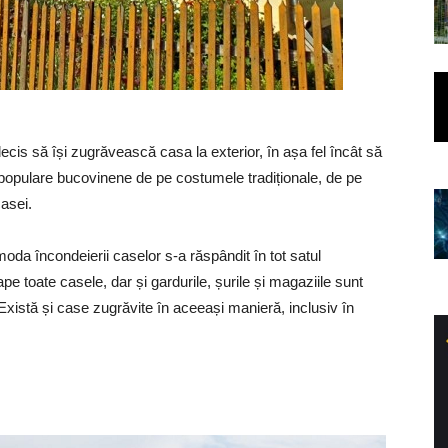
ecis să își zugrăvească casa la exterior, în așa fel încât să
populare bucovinene de pe costumele tradiționale, de pe
casei.
 moda încondeierii caselor s-a răspândit în tot satul
ape toate casele, dar și gardurile, șurile și magaziile sunt
xistă și case zugrăvite în aceeași manieră, inclusiv în