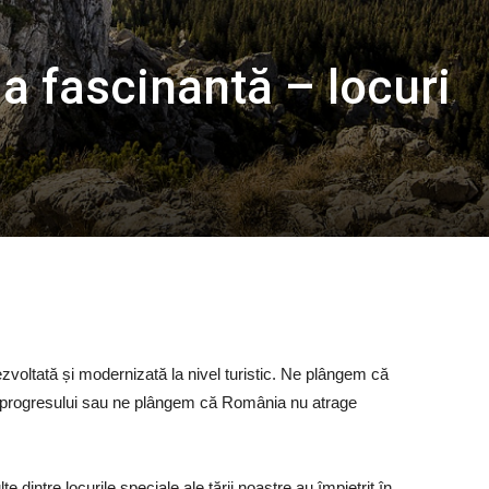
 fascinantă – locuri
oltată și modernizată la nivel turistic. Ne plângem că
 progresului sau ne plângem că România nu atrage
e dintre locurile speciale ale țării noastre au împietrit în