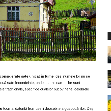
considerate sate unicat în lume
, deși numele lor nu se
 două sate încondeiate, unde casele oamenilor sunt
ele tradiționale, specifice ouălelor bucovinene, celebrele
eu
tocmai datorită frumuseții deosebite a gospodăriilor. Deși