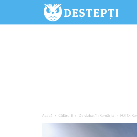
Deștepți.
Acasă
Călătorii
De vizitat în România
FOTO: Rom