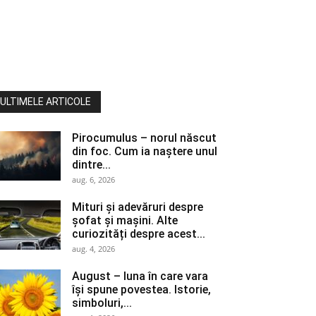
ULTIMELE ARTICOLE
Pirocumulus – norul născut
din foc. Cum ia naștere unul
dintre...
aug. 6, 2026
Mituri și adevăruri despre
șofat și mașini. Alte
curiozități despre acest...
aug. 4, 2026
August – luna în care vara
își spune povestea. Istorie,
simboluri,...