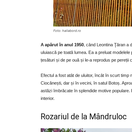
Foto: hailabord.ro
A apărut în anul 1950
, când Leontina Ţăran a d
uluiască pe toată lumea. Ea a preluat modelele 
țesături și de pe ouă și le-a reprodus pe pereții 
Efectul a fost atât de uluitor, încât în scurt timp
Ciocănești, dar și în vecini, în satul Botoș. Apro
astăzi îmbrăcate în splendide motive populare. E
interior.
Rozariul de la Mândruloc