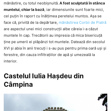
mănăstire, cu totul neobișnuită.
A fost sculptată în stânca
muntelui, chiar la bază
, iar dimensiunile sunt foarte mici,
cel puțin în raport cu înălțimea peretelui muntos. Așa se
face că, privită de la depărtare,
mănăstirea Corbii de Piatră
are aspectul unei mici construcții albe căreia i-a căzut
muntele în cap. Trecătorii au impresia că mica bisericuță
ține pe umerii ei plăpânzi tot muntele. Datează din secolul
XVI și abia în anii trecuți i s-au pus pentru prima oară uși și
ferestre, din cauza infiltrațiilor de apă și umezeală la
interior.
Castelul Iulia Hașdeu din
Câmpina