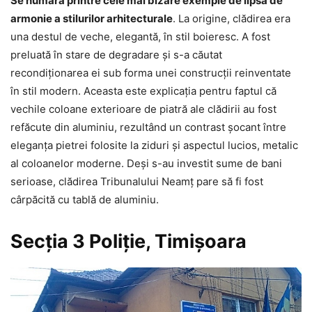
Se numără printre cele mai bizare exemple de lipsă de
armonie a stilurilor arhitecturale
. La origine, clădirea era
una destul de veche, elegantă, în stil boieresc. A fost
preluată în stare de degradare și s-a căutat
recondiționarea ei sub forma unei construcții reinventate
în stil modern. Aceasta este explicația pentru faptul că
vechile coloane exterioare de piatră ale clădirii au fost
refăcute din aluminiu, rezultând un contrast șocant între
eleganța pietrei folosite la ziduri și aspectul lucios, metalic
al coloanelor moderne. Deși s-au investit sume de bani
serioase, clădirea Tribunalului Neamț pare să fi fost
cârpăcită cu tablă de aluminiu.
Secția 3 Poliție, Timișoara