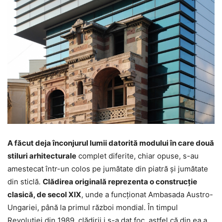
A făcut deja înconjurul lumii datorită modului în care două
stiluri arhitecturale
complet diferite, chiar opuse, s-au
amestecat într-un colos pe jumătate din piatră și jumătate
din sticlă.
Clădirea originală reprezenta o construcție
clasică, de secol XIX
, unde a funcționat Ambasada Austro-
Ungariei, până la primul război mondial. În timpul
Revoluției din 1989, clădirii i s-a dat foc, astfel că din ea a