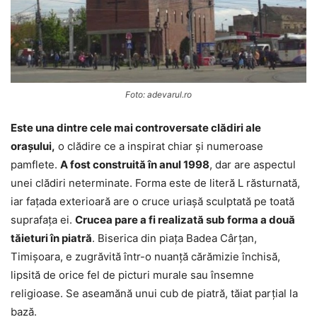
Foto: adevarul.ro
Este una dintre cele mai controversate clădiri ale
orașului,
o clădire ce a inspirat chiar și numeroase
pamflete.
A fost construită în anul 1998
, dar are aspectul
unei clădiri neterminate. Forma este de literă L răsturnată,
iar fațada exterioară are o cruce uriașă sculptată pe toată
suprafața ei.
Crucea pare a fi realizată sub forma a două
tăieturi în piatră
. Biserica din piața Badea Cârțan,
Timișoara, e zugrăvită într-o nuanță cărămizie închisă,
lipsită de orice fel de picturi murale sau însemne
religioase. Se aseamănă unui cub de piatră, tăiat parțial la
bază.