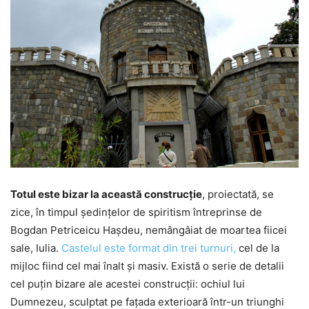
Totul este bizar la această construcție
, proiectată, se
zice, în timpul ședințelor de spiritism întreprinse de
Bogdan Petriceicu Hașdeu, nemângâiat de moartea fiicei
sale, Iulia.
Castelul este format din trei turnuri,
cel de la
mijloc fiind cel mai înalt și masiv. Există o serie de detalii
cel puțin bizare ale acestei construcții: ochiul lui
Dumnezeu, sculptat pe fațada exterioară într-un triunghi