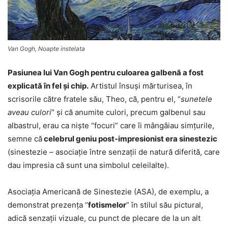
Van Gogh, Noapte instelata
Pasiunea lui Van Gogh pentru culoarea galbenă a fost
explicată în fel şi chip.
Artistul însuşi mărturisea, în
scrisorile către fratele său, Theo, că, pentru el, “
sunetele
aveau culori
” și că anumite culori, precum galbenul sau
albastrul, erau ca niște “focuri” care îi mângâiau simțurile,
semne că
celebrul geniu post-impresionist era sinestezic
(sinestezie – asociație între senzații de natură diferită, care
dau impresia că sunt una simbolul celeilalte).
Asociația Americană de Sinestezie (ASA), de exemplu, a
demonstrat prezența “
fotismelor
” în stilul său pictural,
adică senzații vizuale, cu punct de plecare de la un alt