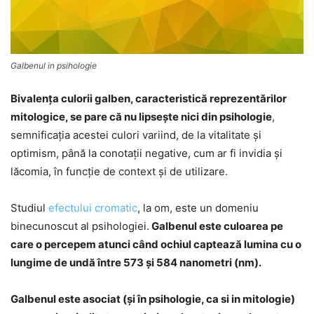
Galbenul in psihologie
Bivalenţa culorii galben, caracteristică reprezentărilor
mitologice, se pare că nu lipseşte nici din psihologie
,
semnificaţia acestei culori variind, de la vitalitate și
optimism, până la conotații negative, cum ar fi invidia și
lăcomia, în funcţie de context şi de utilizare.
Studiul
efectului cromatic
, la om, este un domeniu
binecunoscut al psihologiei.
Galbenul este culoarea pe
care o percepem atunci când ochiul captează lumina cu o
lungime de undă între 573 și 584 nanometri (nm).
Galbenul este asociat (şi în psihologie, ca si in mitologie)