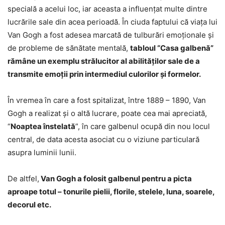
specială a acelui loc, iar aceasta a influențat multe dintre
lucrările sale din acea perioadă. În ciuda faptului că viața lui
Van Gogh a fost adesea marcată de tulburări emoționale și
de probleme de sănătate mentală,
tabloul “Casa galbenă”
rămâne un exemplu strălucitor al abilităților sale de a
transmite emoții prin intermediul culorilor și formelor.
În vremea în care a fost spitalizat, între 1889 – 1890, Van
Gogh a realizat şi o altă lucrare, poate cea mai apreciată,
“
Noaptea înstelată
”, în care galbenul ocupă din nou locul
central, de data acesta asociat cu o viziune particulară
asupra luminii lunii.
De altfel,
Van Gogh a folosit galbenul pentru a picta
aproape totul – tonurile pielii, florile, stelele, luna, soarele,
decorul etc.