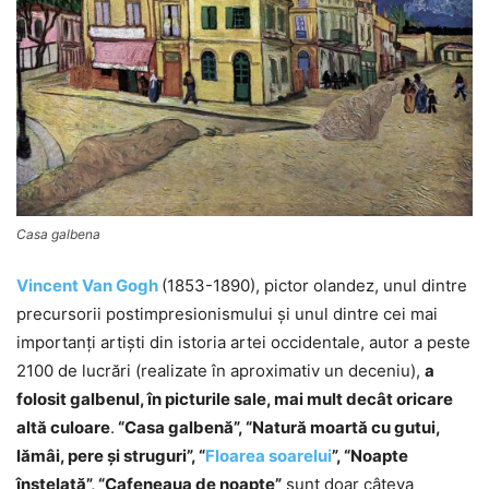
Casa galbena
Vincent Van Gogh
(1853-1890), pictor olandez, unul dintre
precursorii postimpresionismului şi unul dintre cei mai
importanţi artişti din istoria artei occidentale, autor a peste
2100 de lucrări (realizate în aproximativ un deceniu),
a
folosit galbenul, în picturile sale, mai mult decât oricare
altă culoare
.
“Casa galbenă”, “Natură moartă cu gutui,
lămâi, pere și struguri”, “
Floarea soarelui
”, “Noapte
înstelată”, “Cafeneaua de noapte”
sunt doar câteva