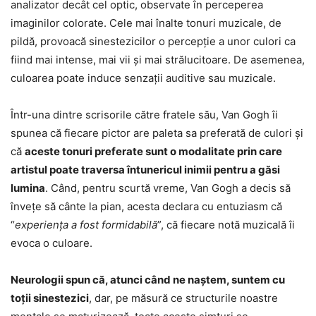
analizator decât cel optic, observate în perceperea
imaginilor colorate. Cele mai înalte tonuri muzicale, de
pildă, provoacă sinestezicilor o percepție a unor culori ca
fiind mai intense, mai vii și mai strălucitoare. De asemenea,
culoarea poate induce senzații auditive sau muzicale.
Într-una dintre scrisorile către fratele său, Van Gogh îi
spunea că fiecare pictor are paleta sa preferată de culori și
că
aceste tonuri preferate sunt o modalitate prin care
artistul poate traversa întunericul inimii pentru a găsi
lumina
. Când, pentru scurtă vreme, Van Gogh a decis să
înveţe să cânte la pian, acesta declara cu entuziasm că
“
experienţa a fost formidabilă
”, că fiecare notă muzicală îi
evoca o culoare.
Neurologii spun că, atunci când ne naștem, suntem cu
toții sinestezici
, dar, pe măsură ce structurile noastre