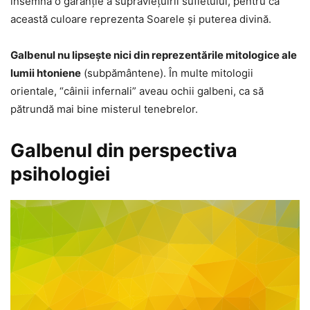
însemna o garanţie a supravieţuirii sufletului, pentru că
această culoare reprezenta Soarele şi puterea divină.
Galbenul nu lipseşte nici din reprezentările mitologice ale
lumii htoniene
(subpământene). În multe mitologii
orientale, “câinii infernali” aveau ochii galbeni, ca să
pătrundă mai bine misterul tenebrelor.
Galbenul din perspectiva
psihologiei