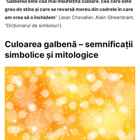
“
Galbenul este cea mai însufleţită culoare, cea care este
greu de stins şi care se revarsă mereu din cadrele în care
am vrea să o închidem
” (Jean Chevalier, Alain Gheerbrant,
“Dicţionarul de simboluri).
Culoarea galbenă – semnificaţii
simbolice şi mitologice