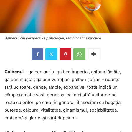
Galbenul din perspectiva psihologiei, semnificatii simbolice
Galbenul
– galben auriu, galben imperial, galben lămâie,
galben muștar, galben venețian, galben șofran – nuanţe
strălucitoare, dense, ample, expansive, toate indică un
câmp cromatic vast, generos, cel mai strălucitor de pe
roata culorilor, pe care, în general, îl asociem cu bogăția,
puterea, căldura, vitalitatea, dinamismul, sociabilitatea,
emblemă a gloriei şi a înţelepciunii.