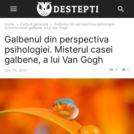
Home
Cultură generală
Galbenul din perspectiva psihologiei.
Misterul casei galbene, a lui Van Gogh
Galbenul din perspectiva
psihologiei. Misterul casei
galbene, a lui Van Gogh
57
0
nov. 14, 2023