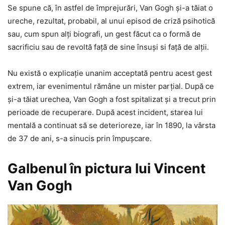
Se spune că, în astfel de împrejurări, Van Gogh și-a tăiat o
ureche, rezultat, probabil, al unui episod de criză psihotică
sau, cum spun alţi biografi, un gest făcut ca o formă de
sacrificiu sau de revoltă faţă de sine însuşi si faţă de alţii.
Nu există o explicație unanim acceptată pentru acest gest
extrem, iar evenimentul rămâne un mister parțial. După ce
și-a tăiat urechea, Van Gogh a fost spitalizat și a trecut prin
perioade de recuperare. După acest incident, starea lui
mentală a continuat să se deterioreze, iar în 1890, la vârsta
de 37 de ani, s-a sinucis prin împușcare.
Galbenul în pictura lui Vincent
Van Gogh