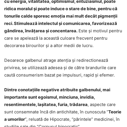
cu energia, vitalitatea, optimismul, entuziasmul, poate
ridica moralul şi poate induce o stare de bine, pentru că
tonurile calde sporesc emoția mai mult decât pigmenții
reci. Stimulează intelectul şi comunicarea, favorizează
gândirea, învăţarea şi concentarea.
Este şi motivul pentru
care se apelează la această culoare frecvent pentru
decorarea birourilor şi a altor medii de lucru.
Deoarece galbenul atrage atenţia şi redirectionează
privirea, se utilizează adesea şi de către brandurile care
caută consumerism bazat pe impulsuri, rapid şi efemer.
Dintre conotaţiile negative atribuite galbenului, mai
importante sunt egoismul, minciuna, invidia,
resentimentele, laşitatea, furia, trădarea
, aspecte care
sunt consemnate încă din antichitate, în cunoscuta “
Teorie
a umorilor
”, reluată de Hipocrate, “părintele” medicinei, în
studiile sale din “Corpusul hipocratic”.