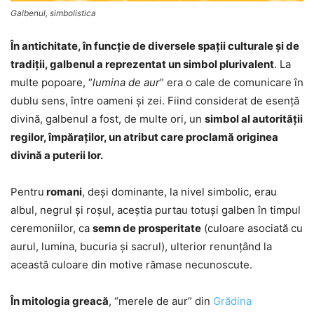
Galbenul, simbolistica
În antichitate, în funcţie de diversele spaţii culturale şi de
tradiţii, galbenul a reprezentat un simbol plurivalent
. La
multe popoare, “
lumina de aur
” era o cale de comunicare în
dublu sens, între oameni şi zei. Fiind considerat de esenţă
divină, galbenul a fost, de multe ori, un
simbol al autorităţii
regilor, împăraţilor, un atribut care proclamă originea
divină a puterii lor.
Pentru
romani
, deşi dominante, la nivel simbolic, erau
albul, negrul şi roşul, aceştia purtau totuşi galben în timpul
ceremoniilor, ca
semn de prosperitate
(culoare asociată cu
aurul, lumina, bucuria şi sacrul), ulterior renunţând la
această culoare din motive rămase necunoscute.
În mitologia greacă
, “merele de aur” din
Grădina