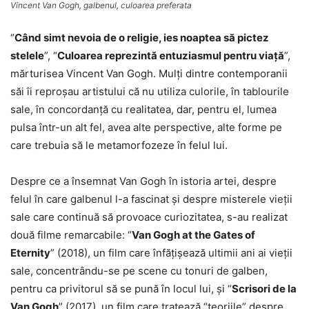
Vincent Van Gogh, galbenul, culoarea preferata
“
Când simt nevoia de o religie, ies noaptea să pictez
stelele
”, “
Culoarea reprezintă entuziasmul pentru viață
”,
mărturisea Vincent Van Gogh. Mulţi dintre contemporanii
săi îi reproşau artistului că nu utiliza culorile, în tablourile
sale, în concordanţă cu realitatea, dar, pentru el, lumea
pulsa într-un alt fel, avea alte perspective, alte forme pe
care trebuia să le metamorfozeze în felul lui.
Despre ce a însemnat Van Gogh în istoria artei, despre
felul în care galbenul l-a fascinat şi despre misterele vieţii
sale care continuă să provoace curiozitatea, s-au realizat
două filme remarcabile: “
Van Gogh at the Gates of
Eternity
” (2018), un film care înfățișează ultimii ani ai vieții
sale, concentrându-se pe scene cu tonuri de galben,
pentru ca privitorul să se pună în locul lui, şi “
Scrisori de la
Van Gogh
” (2017), un film care tratează “teoriile” despre