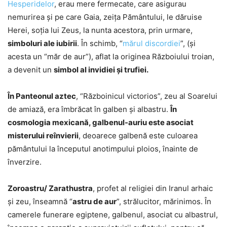
Hesperidelor
, erau mere fermecate, care asigurau
nemurirea şi pe care Gaia, zeiţa Pământului, le dăruise
Herei, soţia lui Zeus, la nunta acestora, prin urmare,
simboluri ale iubirii
. În schimb, “
mărul discordiei
”, (şi
acesta un “măr de aur”), aflat la originea Războiului troian,
a devenit un
simbol al invidiei şi trufiei.
În Panteonul aztec
, “Războinicul victorios”, zeu al Soarelui
de amiază, era îmbrăcat în galben şi albastru.
În
cosmologia mexicană, galbenul-auriu este asociat
misterului reînvierii
, deoarece galbenă este culoarea
pământului la începutul anotimpului ploios, înainte de
înverzire.
Zoroastru/ Zarathustra
, profet al religiei din Iranul arhaic
și zeu, înseamnă “
astru de aur
”, strălucitor, mărinimos. În
camerele funerare egiptene, galbenul, asociat cu albastrul,