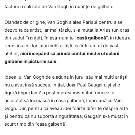
tablouri realizate de Van Gogh în nuanţe de galben.
Olandez de origine, Van Gogh a ales Parisul pentru a se
dezvolta ca artist, iar mai târziu, s-a mutat la Arles (un oraş
din sudul Franţei), în aşa-numita “
casă galbenă
”, în ideea a
reuni în acel loc mai mulţi artişti, ca într-un fel de vast
atelier,
aici începând să prindă contur misterul culorii
galbene în picturile sale.
Ideea lui Van Gogh de a aduna în jurul său mai mulţi artişti
nu a avut insă succes. Iniţial, doar Paul Gaugain, şi el o
figură importantă a postimpresionismului francez, a
acceptat să locuiască în casa galbenă, împreună cu Van
Gogh. Dar, pentru că aveau idei foarte diferite despre artă
și pentru că nu suporta singurătatea, Gaugain s-a mutat în
scurt timp din “casa galbenă”.