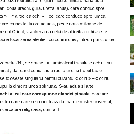
za baza teoretica a religiei hinduse, fiinta umana este
ari, doua urechi, gura, uretra, anus), care conduc spre
ta » – « al treilea ochi » – cel care conduce spre lumea
a, care reuneste, la ora actuala, peste noua milioane de
Extremul Orient, « antrenarea celui de-al treilea ochi » este
ne focalizarea atentiei, cu ochii inchisi, intr-un punct situat
, versetul 34), se spune : « Luminatorul trupului e ochiul tau.
inat ; dar cand ochiul tau e rau, atunci si trupul tau e
a se foloseste singularul pentru cuvantul « ochi » – « ochiul
rupul la dimensiunea spirituala.
S-au adus si alte
a ochi », cel care corespunde glandei pineale
, care are
nostru care care ne conecteaza la marele mister universal,
incarcatura religioasa, cum ar fi :