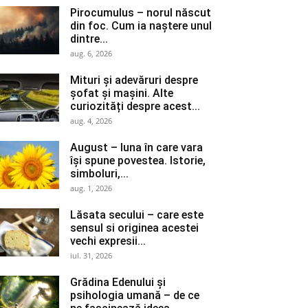
Pirocumulus – norul născut
din foc. Cum ia naștere unul
dintre...
aug. 6, 2026
Mituri și adevăruri despre
șofat și mașini. Alte
curiozități despre acest...
aug. 4, 2026
August – luna în care vara
își spune povestea. Istorie,
simboluri,...
aug. 1, 2026
Lăsata secului – care este
sensul si originea acestei
vechi expresii...
iul. 31, 2026
Grădina Edenului și
psihologia umană – de ce