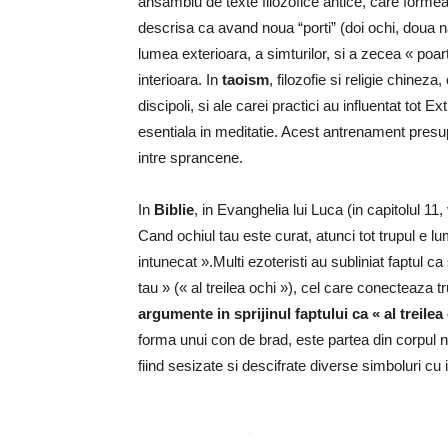
ansamblu de texte filozofice antice, care formea
descrisa ca avand noua “porti” (doi ochi, doua n
lumea exterioara, a simturilor, si a zecea « poar
interioara. In
taoism
, filozofie si religie chinez
discipoli, si ale carei practici au influentat tot 
esentiala in meditatie. Acest antrenament presupu
intre sprancene.
In
Biblie
, in Evanghelia lui Luca (in capitolul 11
Cand ochiul tau este curat, atunci tot trupul e lum
intunecat ».Multi ezoteristi au subliniat faptul c
tau » (« al treilea ochi »), cel care conecteaza t
argumente in sprijinul faptului ca « al treile
forma unui con de brad, este partea din corpul 
fiind sesizate si descifrate diverse simboluri cu 