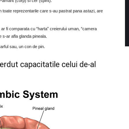
amant (corp) si cer (spirit).
 in toate reprezentarile care s-au pastrat pana astazi, are
a ar fi comparata cu “harta” creierului uman, “camera
re s-ar afla glanda pineala.
varful sau, un con de pin.
rdut capacitatile celui de-al