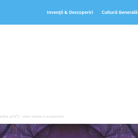
ro
Invenții & Descoperiri
Cultură Generală
eilea ochi”) – intre stiinta si ezoterism