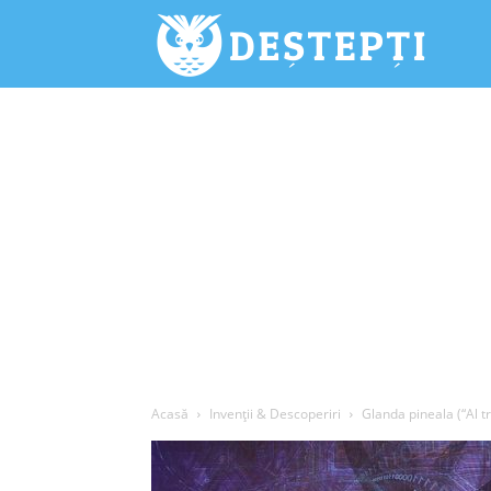
Deștepți.
Acasă
Invenții & Descoperiri
Glanda pineala (“Al tr