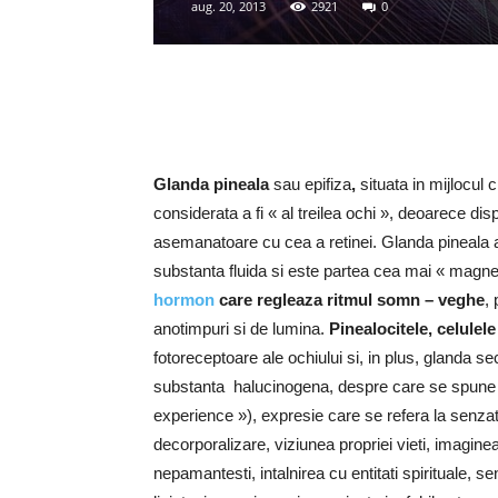
aug. 20, 2013
2921
0
Glanda pineala
sau epifiza
,
situata in mijlocul
considerata a fi « al treilea ochi », deoarece 
asemanatoare cu cea a retinei. Glanda pineala 
substanta fluida si este partea cea mai « magne
hormon
care regleaza ritmul somn – veghe
,
anotimpuri si de lumina.
Pinealocitele, celulel
fotoreceptoare ale ochiului si, in plus, glanda sec
substanta
halucinogena, despre care se spune 
experience »), expresie care se refera la senzat
decorporalizare, viziunea propriei vieti, imagine
nepamantesti, intalnirea cu entitati spirituale, 