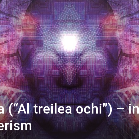
 (“Al treilea ochi”) – i
terism