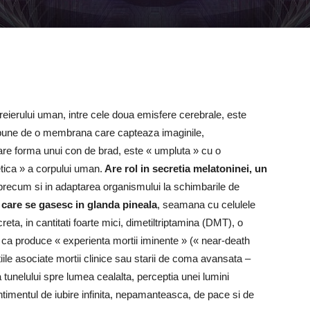
 creierului uman, intre cele doua emisfere cerebrale, este
dispune de o membrana care capteaza imaginile,
are forma unui con de brad, este « umpluta » cu o
tica » a corpului uman.
Are rol in secretia melatoninei, un
 precum si in adaptarea organismului la schimbarile de
e care se gasesc in glanda pineala
, seamana cu celulele
reta, in cantitati foarte mici, dimetiltriptamina (DMT), o
ca produce « experienta mortii iminente » (« near-death
iile asociate mortii clinice sau starii de coma avansata –
a tunelului spre lumea cealalta, perceptia unei lumini
sentimentul de iubire infinita, nepamanteasca, de pace si de