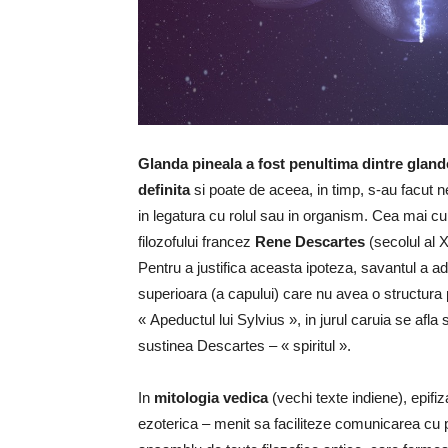
Glanda pineala a fost penultima dintre glande
definita
si poate de aceea, in timp, s-au facut n
in legatura cu rolul sau in organism. Cea mai cun
filozofului francez
Rene Descartes
(secolul al X
Pentru a justifica aceasta ipoteza, savantul a a
superioara (a capului) care nu avea o structura 
« Apeductul lui Sylvius », in jurul caruia se afla
sustinea Descartes – « spiritul ».
In
mitologia vedica
(vechi texte indiene), epifiz
ezoterica – menit sa faciliteze comunicarea cu 