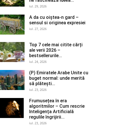
ne fascinează ideea...
iul. 29, 2026
A da cu oiștea-n gard –
sensul si originea expresiei
iul. 27, 2026
Top 7 cele mai citite cărți
ale verii 2026 –
bestsellerurile...
iul. 24, 2026
(P) Emiratele Arabe Unite cu
buget normal: unde merită
să plătești...
iul. 23, 2026
Frumusețea în era
algoritmilor – Cum rescrie
Inteligența Artificială
regulile îngrijirii...
iul. 23, 2026