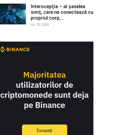
Interocepţia – al șaselea
simț, care ne conectează cu
propriul corp,...
iul. 20, 2026