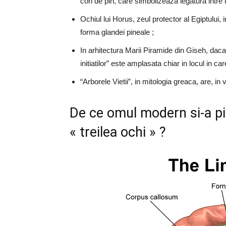
con de pin, care simbolizeaza legatura intre P
Ochiul lui Horus, zeul protector al Egiptului,
forma glandei pineale ;
In arhitectura Marii Piramide din Giseh, dac
initiatilor” este amplasata chiar in locul in ca
“Arborele Vietii”, in mitologia greaca, are, in 
De ce omul modern si-a pie
« treilea ochi »
?