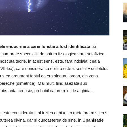
le endocrine a carei functie a fost identificata si
enumarate speculatii, de natura fiziologica sau metafizica,
oscuta teorie, in acest sens, este, fara indoiala, cea a
VII-lea), care considera ca epifiza este « sediul » sufletului.
dus ca argument faptul ca era singurul organ, din zona
pereche (simetrica). Mai mult, fiind asezata sub
 substanta cenusie, probabil ca are rolul de a ghida –
a este considerata « al treilea ochi » – o metafora mistica si
puterea divina, dar si cunoasterea de sine. In
Upanisade
,