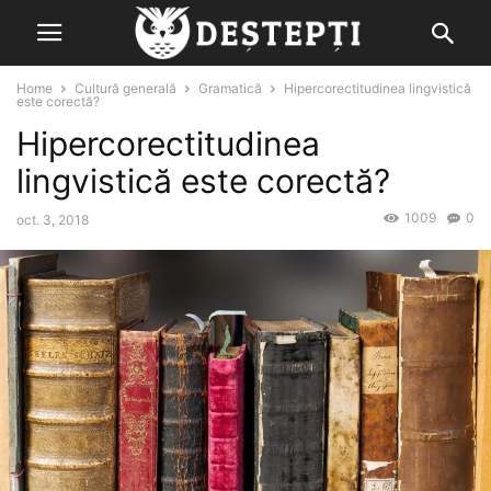
Home
Cultură generală
Gramatică
Hipercorectitudinea lingvistică
este corectă?
Hipercorectitudinea
lingvistică este corectă?
1009
0
oct. 3, 2018