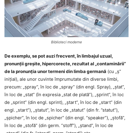
Biblioteci moderne
De exemplu, se pot auzi frecvent, în limbajul uzual,
pronunții greșite, hipercorecte, rezultat al „contaminării”
de la pronunția unor termeni din limba germană
(cu „ș”
inițial), ale unor cuvinte împrumutate din diverse limbi,
precum: „șpray”, în loc de „spray” (din engl. Spray), „ștat”,
în loc de „stat” (în expresia „stat de plată”), „șprint”, în loc
de „sprint” (din engl. sprint), „ștart”, în loc de „start” (din
engl. „start”), „ștatut”, în loc de „statut” (din fr. ”statut”),
„șpicher”, în loc de „spicher” (din engl. “speaker”), „ștofă”,
în loc de „stofă” (din germ. “stoff”), „ștand”, în loc de