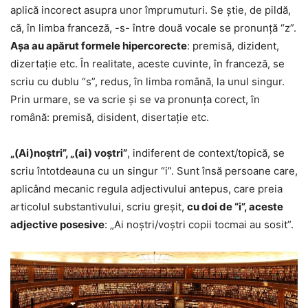
aplică incorect asupra unor împrumuturi. Se știe, de pildă,
că, în limba franceză, -s- între două vocale se pronunță “z”.
Așa au apărut formele hipercorecte
: premisă, dizident,
dizertație etc. În realitate, aceste cuvinte, în franceză, se
scriu cu dublu “s”, redus, în limba română, la unul singur.
Prin urmare, se va scrie și se va pronunța corect, în
română: premisă, disident, disertație etc.
„(Ai)noștri”, „(ai) voștri”
, indiferent de context/topică, se
scriu întotdeauna cu un singur “i”. Sunt însă persoane care,
aplicând mecanic regula adjectivului antepus, care preia
articolul substantivului, scriu greșit,
cu doi de “i”, aceste
adjective posesive
: „Ai noștri/voștri copii tocmai au sosit”.