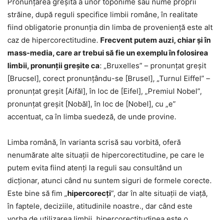
Pronunțarea greșită a unor toponime sau nume proprii
străine, după reguli specifice limbii române, în realitate
fiind obligatorie pronunția din limba de proveniență este alt
caz de hipercorectitudine.
Frecvent putem auzi, chiar și în
mass-media, care ar trebui să fie un exemplu în folosirea
limbii, pronunții greșite ca
: „Bruxelles” – pronunțat greșit
[Brucsel], corect pronunțându-se [Brusel], „Turnul Eiffel” –
pronunțat greșit [Aifăl], în loc de [Eifel], „Premiul Nobel”,
pronunțat greșit [Nobăl], în loc de [Nobel], cu „e”
accentuat, ca în limba suedeză, de unde provine.
Limba română, în varianta scrisă sau vorbită, oferă
nenumărate alte situații de hipercorectitudine, pe care le
putem evita fiind atenți la reguli sau consultând un
dicționar, atunci când nu suntem siguri de formele corecte.
Este bine să fim „
hipercorecți
”, dar în alte situații de viață,
în faptele, deciziile, atitudinile noastre., dar când este
vorba de utilizarea limbii, hipercorectitudinea este o