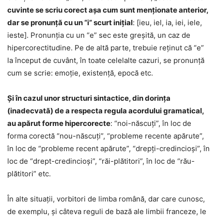
cuvinte se scriu corect așa cum sunt menționate anterior,
dar se pronunță cu un “i” scurt inițial
: [ieu, iel, ia, iei, iele,
ieste]. Pronunția cu un “e” sec este greșită, un caz de
hipercorectitudine. Pe de altă parte, trebuie reținut că “e”
la început de cuvânt, în toate celelalte cazuri, se pronunță
cum se scrie: emoție, existență, epocă etc.
Și în cazul unor structuri sintactice, din dorința
(inadecvată) de a respecta regula acordului gramatical,
au apărut forme hipercorecte
: “noi-născuți”, în loc de
forma corectă “nou-născuți”, “probleme recente apărute”,
în loc de “probleme recent apărute”, “drepți-credincioși”, în
loc de “drept-credincioși”, “răi-plătitori”, în loc de “rău-
plătitori” etc.
În alte situații, vorbitori de limba română, dar care cunosc,
de exemplu, și câteva reguli de bază ale limbii franceze, le