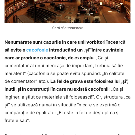
Carti si cunoastere
Nenumărate sunt cazurile în care unii vorbitori încearcă
să evite o
cacofonie
introducând un „și” între cuvintele
care ar produce o cacofonie, de exemplu
: „Ca și
comentator al unui meci așa de important, trebuia să fie
mai atent” (cacofonia se poate evita spunând: „În calitate
de comentator” etc.).
La fel de gravă este folosirea lui „și”,
inutil, și în construcții în care nu există cacofonii
: „Ca și
inginer, a știut ce materiale să folosească”. Or, structura „ca
și” se utilizează numai în situațiile în care se exprimă o
comparație de egalitate: „El este la fel de deștept ca și
fratele său”.