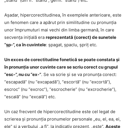
„stand” (din fr. “stand”, germ. “stand”) etc.
Așadar, hipercorectitudinea, în exemplele anterioare, este
un fenomen care a apărut prin similitudine cu pronunția
unor împrumuturi mai vechi din limba germană, în care
secvența inițială era
reprezentată (corect) de sunetele
“șp-”, ca în cuvintele
: șpagat, șpaclu, șpriț etc.
Un exces de corectitudine fonetică se poate constata și
în pronunția unor cuvinte care se scriu corect cu grupul
“esc-”, nu cu “ex-”
. Se va scrie și se va pronunța corect:
“escapadă” (nu “excapadă”), “escortă” (nu “excortă”),
escroc” (nu “excroc”), “escrocherie” (nu “excrocherie”),
“escală” (nu “excală”) etc.
Un caz frecvent de hipercorectitudine este cel legat de
scrierea și pronunția pronumelor personale „eu, el, ea, ei,
ele” și a verbului „a fi”, la indicativ prezent, „este”.
Aceste