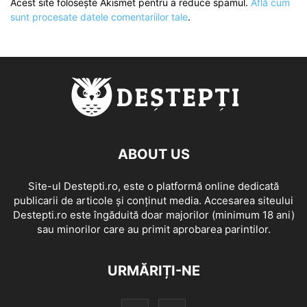
Acest site folosește Akismet pentru a reduce spamul.
Află cum
sunt procesate datele comentariilor tale
.
ABOUT US
Site-ul Destepti.ro, este o platformă online dedicată
publicarii de articole și conținut media. Accesarea siteului
Destepti.ro este îngăduită doar majorilor (minimum 18 ani)
sau minorilor care au primit aprobarea parintilor.
URMĂRIȚI-NE