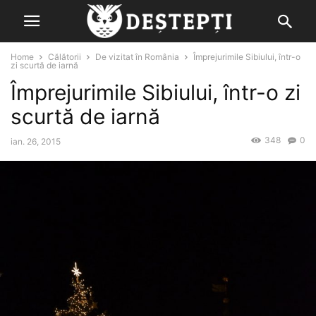
Home
Călătorii
De vizitat în România
Împrejurimile Sibiului, într-o
zi scurtă de iarnă
Împrejurimile Sibiului, într-o zi
scurtă de iarnă
348
0
ian. 26, 2015