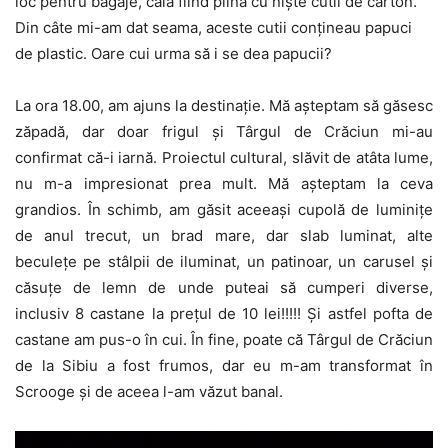
loc pentru bagaje, cala fiind plină cu nişte cutii de carton.
Din câte mi-am dat seama, aceste cutii conţineau papuci
de plastic. Oare cui urma să i se dea papucii?
La ora 18.00, am ajuns la destinaţie. Mă aşteptam să găsesc
zăpadă, dar doar frigul şi Târgul de Crăciun mi-au
confirmat că-i iarnă. Proiectul cultural, slăvit de atâta lume,
nu m-a impresionat prea mult. Mă aşteptam la ceva
grandios. În schimb, am găsit aceeaşi cupolă de luminiţe
de anul trecut, un brad mare, dar slab luminat, alte
beculeţe pe stâlpii de iluminat, un patinoar, un carusel şi
căsuţe de lemn de unde puteai să cumperi diverse,
inclusiv 8 castane la preţul de 10 lei!!!!! Şi astfel pofta de
castane am pus-o în cui. În fine, poate că Târgul de Crăciun
de la Sibiu a fost frumos, dar eu m-am transformat în
Scrooge şi de aceea l-am văzut banal.