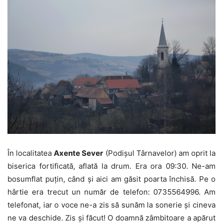
În localitatea
Axente Sever
(Podişul Târnavelor) am oprit la
biserica fortificată, aflată la drum. Era ora 09:30. Ne-am
bosumflat puţin, când şi aici am găsit poarta închisă. Pe o
hârtie era trecut un număr de telefon: 0735564996. Am
telefonat, iar o voce ne-a zis să sunăm la sonerie şi cineva
ne va deschide. Zis şi făcut! O doamnă zâmbitoare a apărut