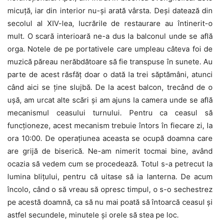
micuţă, iar din interior nu-şi arată vârsta. Deşi datează din
secolul al XIV-lea, lucrările de restaurare au întinerit-o
mult. O scară interioară ne-a dus la balconul unde se află
orga. Notele de pe portativele care umpleau câteva foi de
muzică păreau nerăbdătoare să fie transpuse în sunete. Au
parte de acest răsfăţ doar o dată la trei săptămâni, atunci
când aici se ţine slujbă. De la acest balcon, trecând de o
uşă, am urcat alte scări şi am ajuns la camera unde se află
mecanismul ceasului turnului. Pentru ca ceasul să
funcţioneze, acest mecanism trebuie întors în fiecare zi, la
ora 10:00. De operaţiunea aceasta se ocupă doamna care
are grijă de biserică. Ne-am nimerit tocmai bine, având
ocazia să vedem cum se procedează. Totul s-a petrecut la
lumina bliţului, pentru că uitase să ia lanterna. De acum
încolo, când o să vreau să opresc timpul, o s-o sechestrez
pe acestă doamnă, ca să nu mai poată să întoarcă ceasul şi
astfel secundele, minutele şi orele să stea pe loc.