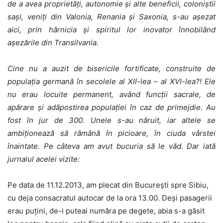
de a avea proprietăţi, autonomie şi alte beneficii, coloniştii
saşi, veniţi din Valonia, Renania şi Saxonia, s-au aşezat
aici, prin hărnicia şi spiritul lor inovator înnobilând
aşezările din Transilvania.
Cine nu a auzit de bisericile fortificate, construite de
populaţia germană în secolele al XII-lea – al XVI-lea?! Ele
nu erau locuite permanent, având funcţii sacrale, de
apărare şi adăpostirea populaţiei în caz de primejdie. Au
fost în jur de 300. Unele s-au năruit, iar altele se
ambiţionează să rămână în picioare, în ciuda vârstei
înaintate. Pe câteva am avut bucuria să le văd. Dar iată
jurnalul acelei vizite:
Pe data de 11.12.2013, am plecat din Bucureşti spre Sibiu,
cu deja consacratul autocar de la ora 13.00. Deşi pasagerii
erau puţini, de-i puteai număra pe degete, abia s-a găsit