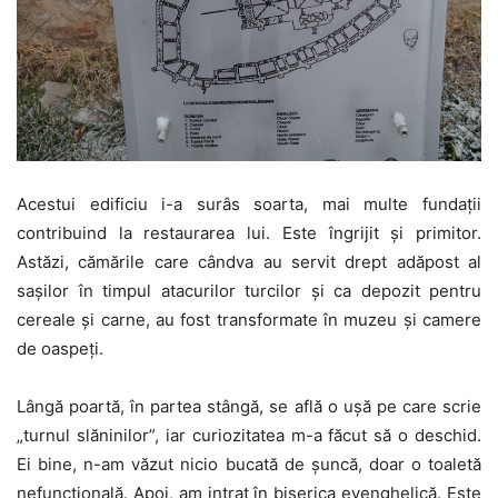
Acestui edificiu i-a surâs soarta, mai multe fundaţii
contribuind la restaurarea lui. Este îngrijit şi primitor.
Astăzi, cămările care cândva au servit drept adăpost al
saşilor în timpul atacurilor turcilor şi ca depozit pentru
cereale şi carne, au fost transformate în muzeu şi camere
de oaspeţi.
Lângă poartă, în partea stângă, se află o uşă pe care scrie
„turnul slăninilor”, iar curiozitatea m-a făcut să o deschid.
Ei bine, n-am văzut nicio bucată de şuncă, doar o toaletă
nefuncţională. Apoi, am intrat în biserica evenghelică. Este