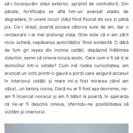
să-i înconjurăm zidul exterior, sprijinit de contraforţi. Din
păcate, fortificaţia se află într-un avansat stadiu de
degradare, în unele locuri zidul fiind fisurat de sus şi până
jos. Ce-i drept, poartă povara câtorva sute de ani, dar o
restaurare i-ar mai prelungi viaţa. Grav este că n-am zărit
nicio schelă, nepăsarea autorităţilor fiind evidentă. O dâră
de fum gri ieşea din incinta cetăţii, depăşind înălţimea
zidurilor, semn că cineva locuia acolo. Oare cum o fi să-ţi ai
domiciliul într-o cetate? Cum mă rodea curiozitatea, am
aruncat un ochi printr-o gaură a porţii care asigură accesul
în interiorul cetăţii şi mare mi-a fost mirarea când am
văzut…un ţanţoş cocoş. Dacă nu ar fi fost aşa devreme, ne-
am fi încercat norocul şi am fi bătut la poartă, în speranţa
că ne-ar fi deschis cineva, oferindu-ne posibilitatea să
vizităm şi interiorul.