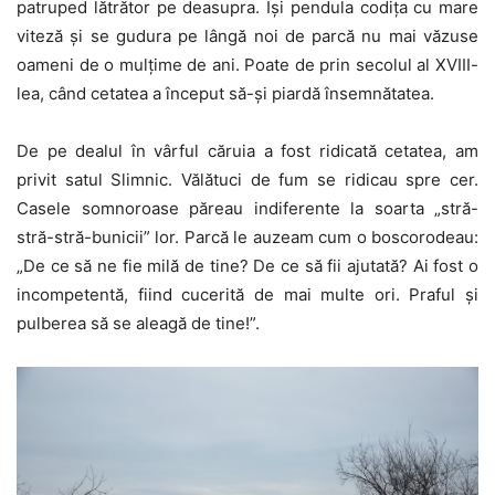
patruped lătrător pe deasupra. Îşi pendula codiţa cu mare
viteză şi se gudura pe lângă noi de parcă nu mai văzuse
oameni de o mulţime de ani. Poate de prin secolul al XVIII-
lea, când cetatea a început să-şi piardă însemnătatea.
De pe dealul în vârful căruia a fost ridicată cetatea, am
privit satul Slimnic. Vălătuci de fum se ridicau spre cer.
Casele somnoroase păreau indiferente la soarta „stră-
stră-stră-bunicii” lor. Parcă le auzeam cum o boscorodeau:
„De ce să ne fie milă de tine? De ce să fii ajutată? Ai fost o
incompetentă, fiind cucerită de mai multe ori. Praful şi
pulberea să se aleagă de tine!”.