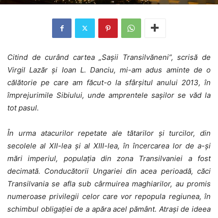
Citind de curând cartea „Saşii Transilvăneni”, scrisă de
Virgil Lazăr şi Ioan L. Danciu, mi-am adus aminte de o
călătorie pe care am făcut-o la sfârşitul anului 2013, în
împrejurimile Sibiului, unde amprentele saşilor se văd la
tot pasul.
În urma atacurilor repetate ale tătarilor şi turcilor, din
secolele al XII-lea şi al XIII-lea, în încercarea lor de a-şi
mări imperiul, populaţia din zona Transilvaniei a fost
decimată. Conducătorii Ungariei din acea perioadă, căci
Transilvania se afla sub cârmuirea maghiarilor, au promis
numeroase privilegii celor care vor repopula regiunea, în
schimbul obligaţiei de a apăra acel pământ. Atraşi de ideea