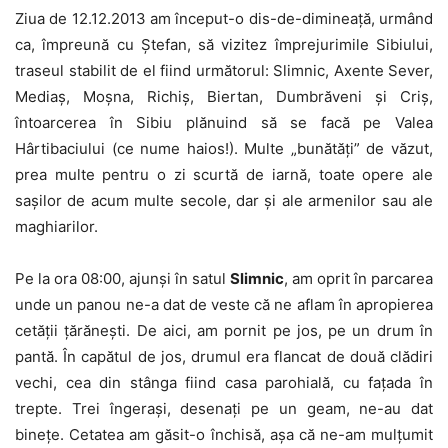
Ziua de 12.12.2013 am început-o dis-de-dimineaţă, urmând
ca, împreună cu Ştefan, să vizitez împrejurimile Sibiului,
traseul stabilit de el fiind următorul: Slimnic, Axente Sever,
Mediaş, Moşna, Richiş, Biertan, Dumbrăveni şi Criş,
întoarcerea în Sibiu plănuind să se facă pe Valea
Hârtibaciului (ce nume haios!). Multe „bunătăţi” de văzut,
prea multe pentru o zi scurtă de iarnă, toate opere ale
saşilor de acum multe secole, dar şi ale armenilor sau ale
maghiarilor.
Pe la ora 08:00, ajunşi în satul
Slimnic
, am oprit în parcarea
unde un panou ne-a dat de veste că ne aflam în apropierea
cetăţii ţărăneşti. De aici, am pornit pe jos, pe un drum în
pantă. În capătul de jos, drumul era flancat de două clădiri
vechi, cea din stânga fiind casa parohială, cu faţada în
trepte. Trei îngeraşi, desenaţi pe un geam, ne-au dat
bineţe. Cetatea am găsit-o închisă, aşa că ne-am mulţumit