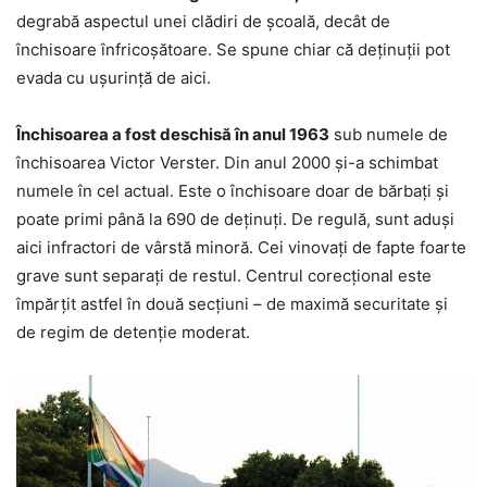
degrabă aspectul unei clădiri de şcoală, decât de
închisoare înfricoşătoare. Se spune chiar că deţinuţii pot
evada cu uşurinţă de aici.
Închisoarea a fost deschisă în anul 1963
sub numele de
închisoarea Victor Verster. Din anul 2000 şi-a schimbat
numele în cel actual. Este o închisoare doar de bărbaţi şi
poate primi până la 690 de deţinuţi. De regulă, sunt aduşi
aici infractori de vârstă minoră. Cei vinovaţi de fapte foarte
grave sunt separaţi de restul. Centrul corecţional este
împărţit astfel în două secţiuni – de maximă securitate şi
de regim de detenţie moderat.