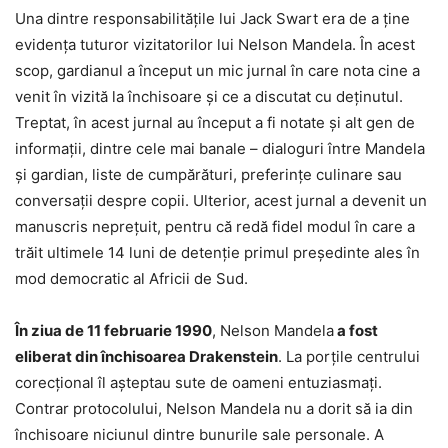
Una dintre responsabilităţile lui Jack Swart era de a ţine
evidenţa tuturor vizitatorilor lui Nelson Mandela. În acest
scop, gardianul a început un mic jurnal în care nota cine a
venit în vizită la închisoare şi ce a discutat cu deţinutul.
Treptat, în acest jurnal au început a fi notate şi alt gen de
informaţii, dintre cele mai banale – dialoguri între Mandela
şi gardian, liste de cumpărături, preferinţe culinare sau
conversaţii despre copii. Ulterior, acest jurnal a devenit un
manuscris nepreţuit, pentru că redă fidel modul în care a
trăit ultimele 14 luni de detenţie primul preşedinte ales în
mod democratic al Africii de Sud.
În ziua de 11 februarie 1990
, Nelson Mandela
a fost
eliberat din închisoarea Drakenstein
. La porţile centrului
corecţional îl aşteptau sute de oameni entuziasmaţi.
Contrar protocolului, Nelson Mandela nu a dorit să ia din
închisoare niciunul dintre bunurile sale personale. A