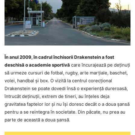
În anul 2009, în cadrul închisorii Drakenstein a fost
deschisă o academie sportivă
care încurajează pe deţinuţi
să urmeze cursuri de fotbal, rugby, arte marţiale, baschet,
volei, handbal şi box. O vizită la centrul corecţional
Drakenstein se poate dovedi însă o experienţă dureroasă,
întrucât deţinuţii, extrem de tineri, au înţeles deja
gravitatea faptelor lor şi nu îşi doresc decât o a doua şansă
pentru a se reintegra în societate. Din păcate, nu prea au
parte de această a doua şansă.