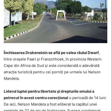
Închisoarea Drakenstein se află pe valea râului Dwarf
,
între oraşele Paarl şi Franschhoek, în provincia Western
Cape din Africa de Sud şi este considerată o adevărată
atracţie turistică pentru cei porniţi pe urmele lui Nelson
Mandela.
Liderul luptei pentru libertate şi drepturile omului a
petrecut în acest centru corecţional
o perioadă de 14 luni.
De aici, Nelson Mandela a fost eliberat la capătul unei
sentinţe de 27 de ani de închisoare. Fusese condamnat