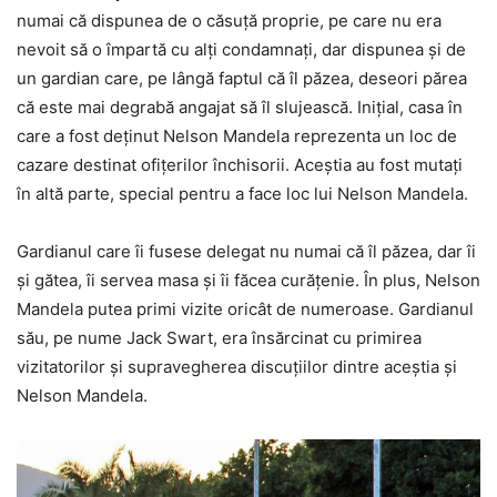
numai că dispunea de o căsuţă proprie, pe care nu era
nevoit să o împartă cu alţi condamnaţi, dar dispunea şi de
un gardian care, pe lângă faptul că îl păzea, deseori părea
că este mai degrabă angajat să îl slujească. Iniţial, casa în
care a fost deţinut Nelson Mandela reprezenta un loc de
cazare destinat ofiţerilor închisorii. Aceştia au fost mutaţi
în altă parte, special pentru a face loc lui Nelson Mandela.
Gardianul care îi fusese delegat nu numai că îl păzea, dar îi
şi gătea, îi servea masa şi îi făcea curăţenie. În plus, Nelson
Mandela putea primi vizite oricât de numeroase. Gardianul
său, pe nume Jack Swart, era însărcinat cu primirea
vizitatorilor şi supravegherea discuţiilor dintre aceştia şi
Nelson Mandela.