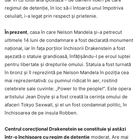
regimul de detenţie, în loc să-i întoarcă unul împotriva
celuilalt, i-a legat prin respect şi prietenie.
În prezent
, casa în care Nelson Mandela şi-a petrecut
ultimele 14 luni de condamnare a fost declarată monument
naţional, iar în faţa porţilor închisorii Drakenstein a fost
aşezată o statuie grandioasă, înfăţişându-l pe eroul luptei
pentru libertate şi drepturile omului. Statuia a fost turnată
în bronz şi îl reprezintă pe Nelson Mandela în poziţia cea
mai reprezentativă: cu pumnul ridicat în aer, rostind
celebrele sale cuvinte: „Power to the people!”. Este opera
artistului Jean Doyle şi a fost creată la cerinţa omului de
afaceri Tokyo Sexwall, şi el un fost condamnat politic, în
închisoarea de pe insula Robben.
Centrul corecţional Drakenstein se constituie şi astăzi
într-o închisoare cu regim de detenţie
moderat. Are mai