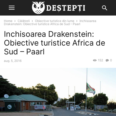
Home
Călătorii
Obiective turistice din lume
Inchisoarea
Drakenstein: Obiective turistice Africa de Sud – Paarl
Inchisoarea Drakenstein:
Obiective turistice Africa de
Sud – Paarl
152
0
aug. 5, 2016