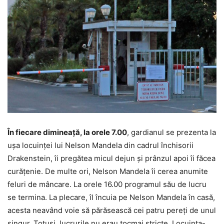
În fiecare dimineaţă, la orele 7.00
, gardianul se prezenta la
uşa locuinţei lui Nelson Mandela din cadrul închisorii
Drakenstein, îi pregătea micul dejun şi prânzul apoi îi făcea
curăţenie. De multe ori, Nelson Mandela îi cerea anumite
feluri de mâncare. La orele 16.00 programul său de lucru
se termina. La plecare, îl încuia pe Nelson Mandela în casă,
acesta neavând voie să părăsească cei patru pereţi de unul
singur. Totuşi, lucrurile nu erau tocmai stricte. Locuinţa-