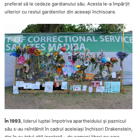
preferat să le cedeze gardianului său. Acesta le-a împărţit
ulterior cu restul gardienilor din aceeaşi închisoare.
În 1993
, liderul luptei împotriva apartheidului şi paznicul
său s-au reîntâlnit în cadrul aceleiaşi închisori Drakenstein,
dar în cu totul altă ipostază – de oameni liberi pe care