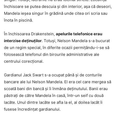
închisoare se putea descuia şi din interior, aşa că deseori,
Mandela ieşea singur în grădină unde citea ori scria sau
înota în piscină.
În închisoarea Drakenstein,
apelurile telefonice erau
interzise deţinuţilor
. Totuşi, Nelson Mandela s-a bucurat
de un regim special, în diferite ocazii permiţându-i-se să
folosească telefonul din birourile administrative ale
centrului corecţional.
Gardianul Jack Swart s-a ocupat până şi de conturile
bancare ale lui Nelson Mandela. El era cel care mergea să
scoată bani din bancă şi îi înmâna deţinutului. Banii erau
păstraţi de către Mandela în casă, într-un seif cu două
lacăte. Unul dintre lacăte se afla la el, al doilea lacăt îi
fusese încredinţat gardianului.