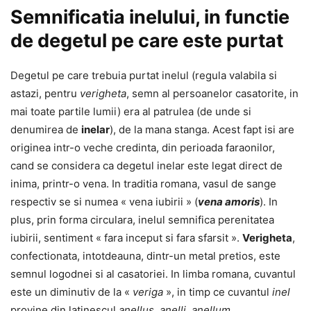
Semnificatia inelului, in functie
de degetul pe care este purtat
Degetul pe care trebuia purtat inelul (regula valabila si
astazi, pentru
verigheta
, semn al persoanelor casatorite, in
mai toate partile lumii) era al patrulea (de unde si
denumirea de
inelar
), de la mana stanga. Acest fapt isi are
originea intr-o veche credinta, din perioada faraonilor,
cand se considera ca degetul inelar este legat direct de
inima, printr-o vena. In traditia romana, vasul de sange
respectiv se si numea « vena iubirii » (
vena amoris
). In
plus, prin forma circulara, inelul semnifica perenitatea
iubirii, sentiment « fara inceput si fara sfarsit ».
Verigheta
,
confectionata, intotdeauna, dintr-un metal pretios, este
semnul logodnei si al casatoriei. In limba romana, cuvantul
este un diminutiv de la «
veriga
», in timp ce cuvantul
inel
provine din latinescul
anellus, anelli, anellum
.