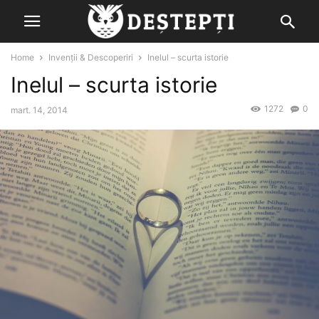
Home
Invenții & Descoperiri
Inelul – scurta istorie
Inelul – scurta istorie
1272
0
mart. 14, 2014