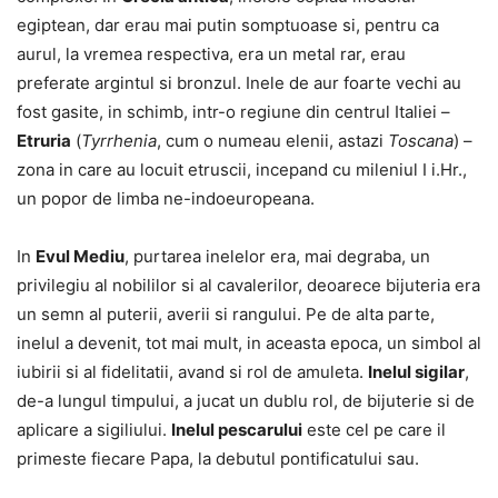
egiptean, dar erau mai putin somptuoase si, pentru ca
aurul, la vremea respectiva, era un metal rar, erau
preferate argintul si bronzul. Inele de aur foarte vechi au
fost gasite, in schimb, intr-o regiune din centrul Italiei –
Etruria
(
Tyrrhenia
, cum o numeau elenii, astazi
Toscana
) –
zona in care au locuit etruscii, incepand cu mileniul I i.Hr.,
un popor de limba ne-indoeuropeana.
In
Evul Mediu
, purtarea inelelor era, mai degraba, un
privilegiu al nobililor si al cavalerilor, deoarece bijuteria era
un semn al puterii, averii si rangului. Pe de alta parte,
inelul a devenit, tot mai mult, in aceasta epoca, un simbol al
iubirii si al fidelitatii, avand si rol de amuleta.
Inelul sigilar
,
de-a lungul timpului, a jucat un dublu rol, de bijuterie si de
aplicare a sigiliului.
Inelul pescarului
este cel pe care il
primeste fiecare Papa, la debutul pontificatului sau.