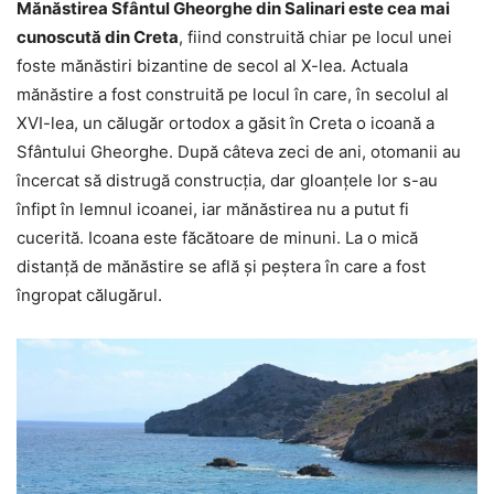
Mănăstirea Sfântul Gheorghe din Salinari este cea mai
cunoscută din Creta
, fiind construită chiar pe locul unei
foste mănăstiri bizantine de secol al X-lea. Actuala
mănăstire a fost construită pe locul în care, în secolul al
XVI-lea, un călugăr ortodox a găsit în Creta o icoană a
Sfântului Gheorghe. După câteva zeci de ani, otomanii au
încercat să distrugă construcția, dar gloanțele lor s-au
înfipt în lemnul icoanei, iar mănăstirea nu a putut fi
cucerită. Icoana este făcătoare de minuni. La o mică
distanță de mănăstire se află și peștera în care a fost
îngropat călugărul.