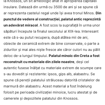
la Knossos, un sit arheologic aflat în apropierea capitalei
insulare. Datează din urmă cu 3500 de ani și se spune că
ar reprezenta castelul regal unde își avea tronul Minos.
Din
punctul de vedere al construcției, palatul antic reprezintă
un adevărat miracol
. A fost scos la suprafață în urma unor
săpături începute la finalul secolului al XIX-lea. Interesant
este că s-au putut recupera, după atâtea mii de ani,
obiecte de ceramică extrem de bine conservate, o parte a
zidurilor și mai ales niște fresce ale căror culori nu au pălit
deloc de-a lungul timpului.
Palatul minoic din Creta a fost
reconstruit cu materiale din zilele noastre
, deși cel
autentic fusese înălțat cu materiale extrem de scumpe care
s-au dovedit și rezistente: ipsos, gips alb, alabastru. Se
spune că pereții palatului străluceau datorită cristalelor de
marmură din alabastru. Acest material a fost îndelung
folosit pe perioada civilizației minoice, lucru atestat și de
camerele și depozitele palatului din Knossos.