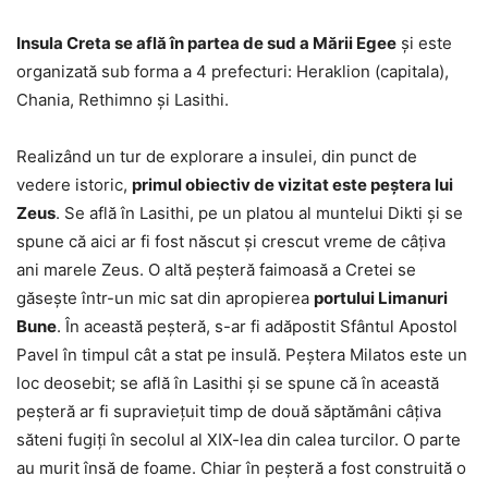
Insula Creta se află în partea de sud a Mării Egee
și este
organizată sub forma a 4 prefecturi: Heraklion (capitala),
Chania, Rethimno și Lasithi.
Realizând un tur de explorare a insulei, din punct de
vedere istoric,
primul obiectiv de vizitat este peștera lui
Zeus
. Se află în Lasithi, pe un platou al muntelui Dikti și se
spune că aici ar fi fost născut și crescut vreme de câțiva
ani marele Zeus. O altă peșteră faimoasă a Cretei se
găsește într-un mic sat din apropierea
portului Limanuri
Bune
. În această peșteră, s-ar fi adăpostit Sfântul Apostol
Pavel în timpul cât a stat pe insulă. Peștera Milatos este un
loc deosebit; se află în Lasithi și se spune că în această
peșteră ar fi supraviețuit timp de două săptămâni câțiva
săteni fugiți în secolul al XIX-lea din calea turcilor. O parte
au murit însă de foame. Chiar în peșteră a fost construită o