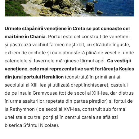
Urmele stăpânirii venețiene în Creta se pot cunoaște cel
mai bine în Chania
. Portul este cel construit de venețieni
și păstrează vechiul farmec neștirbit, cu străduțe înguste,
extrem de cochete și cu o atmosferă plină de veselie, unde
cafenelele și tavernele mărginesc țărmul apei.
Ca vestigii
venețiene, cele mai reprezentative sunt fortăreața Koules
din jurul portului Heraklion
(construită în primii ani ai
secolului al XIII-lea și utilizată drept închisoare), castelul
de pe insula Gramvousa (tot de secol al XIII-lea, dar distrus
în urma asalturilor repetate din partea piraților) și fortul de
la Rethymnon ( de secol al XVI-lea, construit sub forma
unei stele cu trei porți și în centrul căreia se află azi
biserica Sfântul Nicolae).