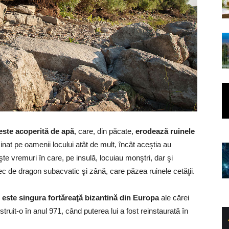
 este acoperită de apă
, care, din păcate,
erodează ruinele
inat pe oamenii locului atât de mult, încât aceştia au
e vremuri în care, pe insulă, locuiau monştri, dar şi
 de dragon subacvatic şi zână, care păzea ruinele cetăţii.
e este singura fortăreaţă bizantină din Europa
ale cărei
ruit-o în anul 971, când puterea lui a fost reinstaurată în