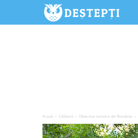
Deștepți.
Acasă
Călătorii
Obiective turistice din România