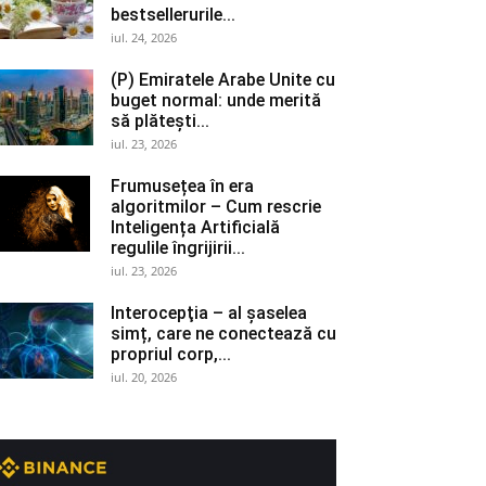
bestsellerurile...
iul. 24, 2026
(P) Emiratele Arabe Unite cu
buget normal: unde merită
să plătești...
iul. 23, 2026
Frumusețea în era
algoritmilor – Cum rescrie
Inteligența Artificială
regulile îngrijirii...
iul. 23, 2026
Interocepţia – al șaselea
simț, care ne conectează cu
propriul corp,...
iul. 20, 2026