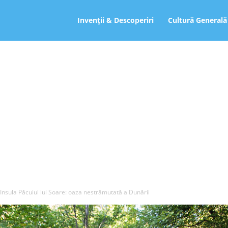
ro
Invenții & Descoperiri
Cultură Generală
Insula Păcuiul lui Soare: oaza nestrămutată a Dunării