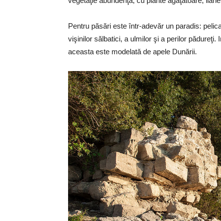
vegetaţie abundenţă, cu plante agăţătoare, liane
Pentru păsări este într-adevăr un paradis: pelic
vişinilor sălbatici, a ulmilor şi a perilor pădureţ
aceasta este modelată de apele Dunării.