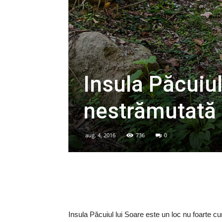
Insula Păcuiul
nestrămutată 
aug. 4, 2016
736
0
Insula Păcuiul lui Soare este un loc nu foarte c