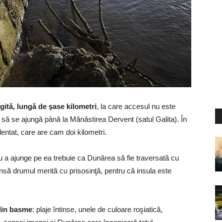
gită, lungă de şase kilometri
, la care accesul nu este
 să se ajungă până la Mănăstirea Dervent (satul Galita). În
entat, care are cam doi kilometri.
ru a ajunge pe ea trebuie ca Dunărea să fie traversată cu
nsă drumul merită cu prisosinţă, pentru că insula este
din basme
: plaje întinse, unele de culoare roşiatică,