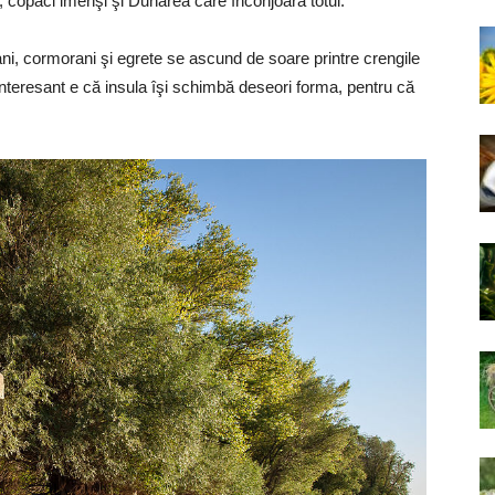
, copaci imenşi şi Dunărea care înconjoară totul.
ani, cormorani şi egrete se ascund de soare printre crengile
i. Interesant e că insula îşi schimbă deseori forma, pentru că