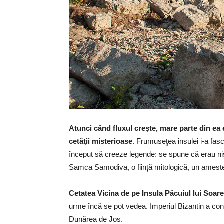
Atunci când fluxul creşte, mare parte din ea
cetăţii misterioase
. Frumuseţea insulei i-a fasc
început să creeze legende: se spune că erau nişt
Samca Samodiva, o fiinţă mitologică, un amestec
Cetatea Vicina de pe Insula Păcuiul lui Soar
urme încă se pot vedea. Imperiul Bizantin a const
Dunărea de Jos.