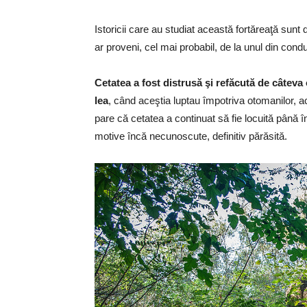
Istoricii care au studiat această fortăreaţă sunt
ar proveni, cel mai probabil, de la unul din conduc
Cetatea a fost distrusă şi refăcută de câteva 
lea
, când aceştia luptau împotriva otomanilor, a
pare că cetatea a continuat să fie locuită până î
motive încă necunoscute, definitiv părăsită.