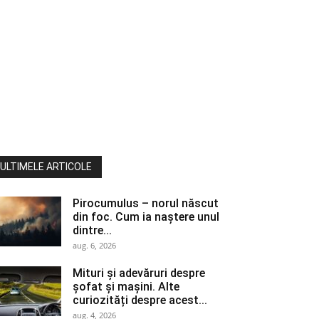
ULTIMELE ARTICOLE
Pirocumulus – norul născut
din foc. Cum ia naștere unul
dintre...
aug. 6, 2026
Mituri și adevăruri despre
șofat și mașini. Alte
curiozități despre acest...
aug. 4, 2026