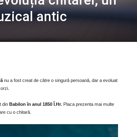
evoluția chitarei, un
zical antic
ră
nu a fost creat de către o singură persoană, dar a evoluat
orzi.
t din
Babilon în anul 1850 Î.Hr.
Placa prezenta mai multe
re cu o chitară.