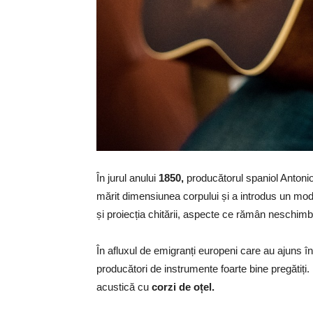
În jurul anului
1850,
producătorul spaniol Antonio
mărit dimensiunea corpului și a introdus un mode
și proiecția chitării, aspecte ce rămân neschimb
În afluxul de emigranți europeni care au ajuns î
producători de instrumente foarte bine pregătiți
acustică cu
corzi de oțel.