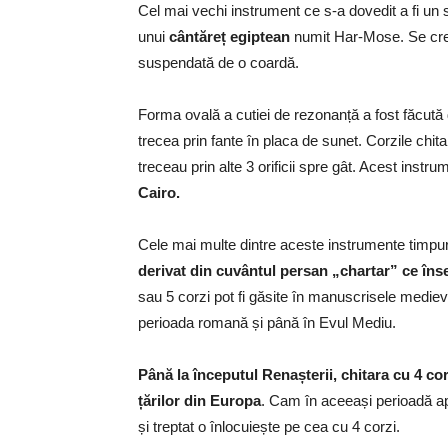
Cel mai vechi instrument ce s-a dovedit a fi un 
unui
cântăreț egiptean
numit Har-Mose. Se cr
suspendată de o coardă.
Forma ovală a cutiei de rezonanță a fost făcută d
trecea prin fante în placa de sunet. Corzile chit
treceau prin alte 3 orificii spre gât. Acest inst
Cairo.
Cele mai multe dintre aceste instrumente timpu
derivat din cuvântul persan „chartar” ce îns
sau 5 corzi pot fi găsite în manuscrisele medieva
perioada romană și până în Evul Mediu.
Până la începutul Renașterii, chitara cu 4 co
țărilor din Europa
. Cam în aceeași perioadă apa
și treptat o înlocuiește pe cea cu 4 corzi.