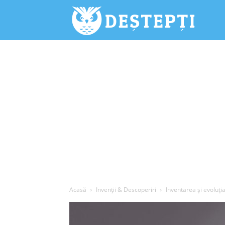
Deștepți.
Acasă
Invenții & Descoperiri
Inventarea și evoluți