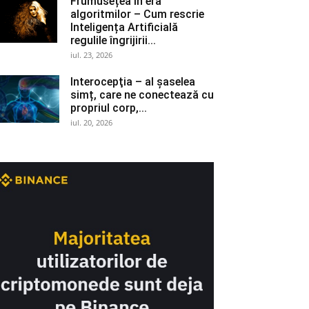
Frumusețea în era
algoritmilor – Cum rescrie
Inteligența Artificială
regulile îngrijirii...
iul. 23, 2026
Interocepţia – al șaselea
simț, care ne conectează cu
propriul corp,...
iul. 20, 2026