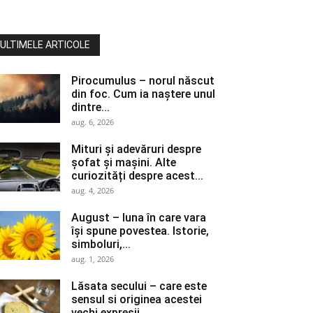
ULTIMELE ARTICOLE
Pirocumulus – norul născut
din foc. Cum ia naștere unul
dintre...
aug. 6, 2026
Mituri și adevăruri despre
șofat și mașini. Alte
curiozități despre acest...
aug. 4, 2026
August – luna în care vara
își spune povestea. Istorie,
simboluri,...
aug. 1, 2026
Lăsata secului – care este
sensul si originea acestei
vechi expresii...