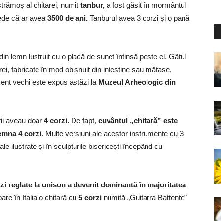
strămoș al chitarei, numit
tanbur,
a fost găsit în mormântul
ede că ar avea
3500 de ani.
Tanburul avea 3 corzi și o pană
in lemn lustruit cu o placă de sunet întinsă peste el. Gâtul
arei, fabricate în mod obișnuit din intestine sau mătase,
rument vechi este expus astăzi la
Muzeul Arheologic din
rii aveau doar
4 corzi.
De fapt,
cuvântul „chitară” este
emna 4 corzi
. Multe versiuni ale acestor instrumente cu 3
le ilustrate și în sculpturile bisericești începând cu
rzi reglate la unison a devenit dominantă în majoritatea
re în Italia o chitară cu
5 corzi
numită „Guitarra Battente”