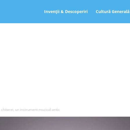
ro
Invenții & Descoperiri
Cultură Generală
a chitarei, un instrument muzical antic