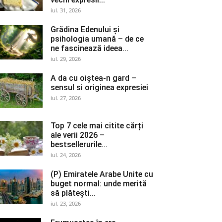
iul. 31, 2026
Grădina Edenului și
psihologia umană – de ce
ne fascinează ideea...
iul. 29, 2026
A da cu oiștea-n gard –
sensul si originea expresiei
iul. 27, 2026
Top 7 cele mai citite cărți
ale verii 2026 –
bestsellerurile...
iul. 24, 2026
(P) Emiratele Arabe Unite cu
buget normal: unde merită
să plătești...
iul. 23, 2026