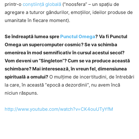
printr-o
conştiinţă globală
(“noosfera” – un spaţiu de
agregare a tuturor gândurilor, emoţiilor, ideilor produse de
umanitate în fiecare moment).
Se îndreaptă lumea spre
Punctul Omega
?
Va fi Punctul
Omega un supercomputer cosmic? Se va schimba
omenirea în mod semnificativ în cursul acestui secol?
Vom deveni un “Singleton”? Cum se va produce această
schimbare? Mai interesează, în vreun fel, dimensiunea
spirituală a omului?
O mulţime de incertitudini, de întrebări
la care, în această “epocă a dezordinii”, nu avem încă
niciun răspuns.
http://www.youtube.com/watch?v=CK4ouUTyYfM