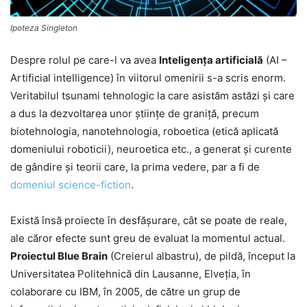
Ipoteza Singleton
Despre rolul pe care-l va avea
Inteligenţa artificială
(AI –
Artificial intelligence) în viitorul omenirii s-a scris enorm.
Veritabilul tsunami tehnologic la care asistăm astăzi şi care
a dus la dezvoltarea unor ştiinţe de graniţă, precum
biotehnologia, nanotehnologia, roboetica (etică aplicată
domeniului roboticii), neuroetica etc., a generat şi curente
de gândire şi teorii care, la prima vedere, par a fi de
domeniul science-fiction
.
Există însă proiecte în desfăşurare, cât se poate de reale,
ale căror efecte sunt greu de evaluat la momentul actual.
Proiectul Blue Brain
(Creierul albastru), de pildă, început la
Universitatea Politehnică din Lausanne, Elveţia, în
colaborare cu IBM, în 2005, de către un grup de