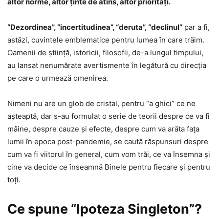
altor norme, altor ţinte de atins, altor priorităţi.
“Dezordinea”, “incertitudinea”, “deruta”, “declinul”
par a fi,
astăzi, cuvintele emblematice pentru lumea în care trăim.
Oamenii de ştiinţă, istoricii, filosofii, de-a lungul timpului,
au lansat nenumărate avertismente în legătură cu direcţia
pe care o urmează omenirea.
Nimeni nu are un glob de cristal, pentru “a ghici” ce ne
aşteaptă, dar s-au formulat o serie de teorii despre ce va fi
mâine, despre cauze şi efecte, despre cum va arăta faţa
lumii în epoca post-pandemie, se caută răspunsuri despre
cum va fi viitorul în general, cum vom trăi, ce va însemna şi
cine va decide ce înseamnă Binele pentru fiecare şi pentru
toţi.
Ce spune “Ipoteza Singleton”?