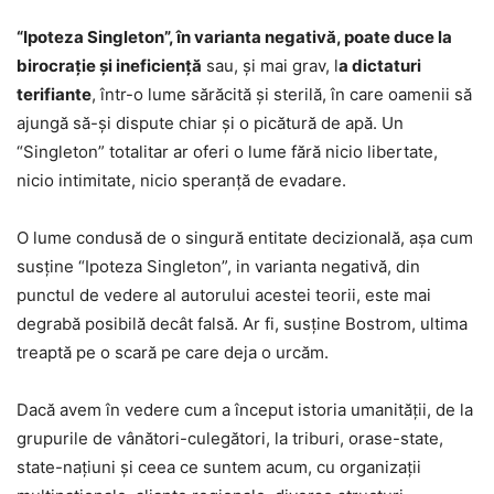
“Ipoteza Singleton”, în varianta negativă, poate duce la
birocraţie şi ineficienţă
sau, şi mai grav, l
a dictaturi
terifiante
, într-o lume sărăcită şi sterilă, în care oamenii să
ajungă să-şi dispute chiar şi o picătură de apă. Un
“Singleton” totalitar ar oferi o lume fără nicio libertate,
nicio intimitate, nicio speranță de evadare.
O lume condusă de o singură entitate decizională, aşa cum
susţine “Ipoteza Singleton”, in varianta negativă, din
punctul de vedere al autorului acestei teorii, este mai
degrabă posibilă decât falsă. Ar fi, susţine Bostrom, ultima
treaptă pe o scară pe care deja o urcăm.
Dacă avem în vedere cum a început istoria umanităţii, de la
grupurile de vânători-culegători, la triburi, orase-state,
state-națiuni şi ceea ce suntem acum, cu organizații