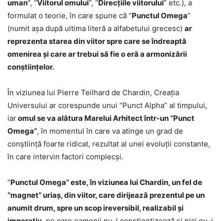
uman
”, “
Viitorul omului
”, “
Direcţiile viitorului
” etc.), a
formulat o teorie, în care spune că “
Punctul Omega
”
(numit aşa după ultima literă a alfabetului grecesc)
ar
reprezenta starea din viitor spre care se îndreaptă
omenirea şi care ar trebui să fie o eră a armonizării
conştiinţelor.
În viziunea lui Pierre Teilhard de Chardin, Creaţia
Universului ar corespunde unui “Punct Alpha” al timpului,
iar
omul se va alătura Marelui Arhitect într-un “Punct
Omega”
, în momentul în care va atinge un grad de
conştiinţă foarte ridicat, rezultat al unei evoluţii constante,
în care intervin factori complecşi.
“
Punctul Omega” este, în viziunea lui Chardin, un fel de
“magnet” uriaş, din viitor, care dirijează prezentul pe un
anumit drum, spre un scop ireversibil, realizabil şi
imperativ
, pe care oamenii nu-l conştientizează şi nici nu-i