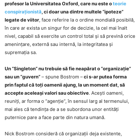
profesor la Universitatea Oxford, care nu este o
teorie
conspiraţionistă
, ci doar una dintre multele “ipoteze”
legate de viitor
, face referire la o ordine mondială posibilă,
în care ar exista un singur for de decizie, la cel mai înalt
nivel, capabil să exercite un control total şi să prevină orice
ameninţare, externă sau internă, la integritatea şi
supremaţia sa.
Un “Singleton” nu trebuie să fie neapărat o “organizaţie”
sau un “guvern”
– spune Bostrom –
ci s-ar putea forma
prin faptul că toţi oamenii ajung, la un moment dat, să
accepte aceleaşi valori sau obiective
. Aceşti oameni,
reuniţi, ar forma o “agenţie”, în sensul larg al termenului,
mai ales că tendinţa de a se subordona unor entităţi
puternice pare a face parte din natura umană.
Nick Bostrom consideră că organizaţii deja existente,