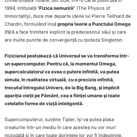
Universitatea Tulane, din SUA, într-o carte publicată în
1994, intitulată “
Fizica nemuririi
” (The Physics of
Immortality), duce mai departe ideile lui Pierre Teilhard de
Chardin, formulând însă
propria teorie a Punctului Omega
(fără a face trimitere explicit la predecesorul său) şi care
are multe puncte de convergenţă cu Ipoteza Singleton.
Fizicianul postulează că Universul se va transforma într-
un supercomputer. Pentru că, la momentul Omega,
supercalculatorul va avea o putere infinită, va putea
simula, în realitatea virtuală, cu o precizie infinită,
trecutul întregului Univers, de la Big Bang, și implicit
apariția vieții pe Pământ, cea a ființei umane și toate
celelalte forme de viață inteligentă.
Supercomputerul, susţine Tipler, își va putea plasa
creaturile într-un mediu în care acestea nu vor muri
niciodată și în care toate dorințele lor vor fi îndeplinite.