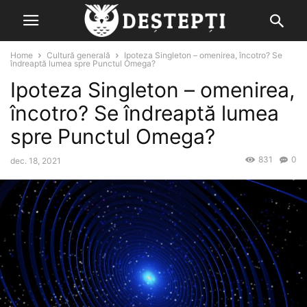
Home
Cultură generală
Ipoteza Singleton – omenirea, încotro? Se
îndreaptă lumea spre Punctul Omega?
Ipoteza Singleton – omenirea,
încotro? Se îndreaptă lumea
spre Punctul Omega?
831
0
dec. 18, 2021