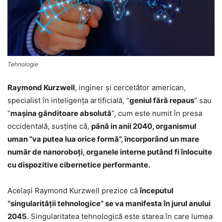
Tehnologie
Raymond Kurzwell
, inginer şi cercetător american,
specialist în inteligenţa artificială, “
geniul fără repaus
” sau
“
maşina gânditoare absolută
”, cum este numit în presa
occidentală, susţine că,
până in anii 2040, organismul
uman “va putea lua orice formă”, încorporând un mare
număr de nanoroboţi, organele interne putând fi înlocuite
cu dispozitive cibernetice performante.
Acelaşi Raymond Kurzwell prezice că
începutul
“singularităţii tehnologice” se va manifesta în jurul anului
2045
. Singularitatea tehnologică este starea în care lumea