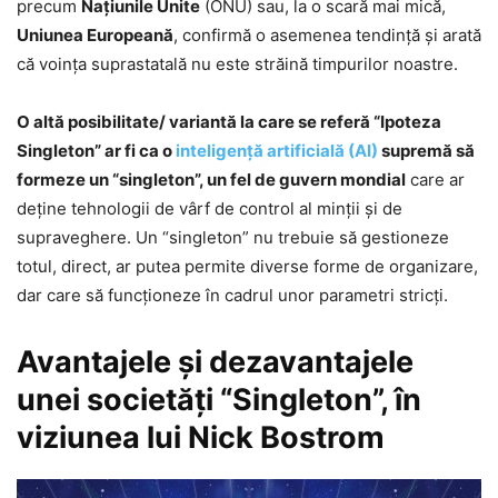
precum
Naţiunile Unite
(ONU) sau, la o scară mai mică,
Uniunea Europeană
, confirmă o asemenea tendinţă şi arată
că voinţa suprastatală nu este străină timpurilor noastre.
O altă posibilitate/ variantă la care se referă “Ipoteza
Singleton” ar fi ca o
inteligenţă artificială (AI)
supremă să
formeze un “singleton”, un fel de guvern mondial
care ar
deţine tehnologii de vârf de control al minţii şi de
supraveghere. Un “singleton” nu trebuie să gestioneze
totul, direct, ar putea permite diverse forme de organizare,
dar care să funcţioneze în cadrul unor parametri stricţi.
Avantajele şi dezavantajele
unei societăţi “Singleton”, în
viziunea lui Nick Bostrom