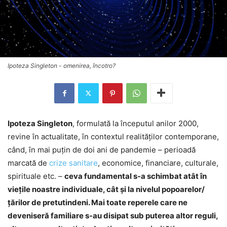
Ipoteza Singleton - omenirea, încotro?
Ipoteza Singleton
, formulată la începutul anilor 2000,
revine în actualitate, în contextul realităţilor contemporane,
când, în mai puţin de doi ani de pandemie – perioadă
marcată de
crize sanitare
, economice, financiare, culturale,
spirituale etc. –
ceva fundamental s-a schimbat atât în
vieţile noastre individuale, cât şi la nivelul popoarelor/
ţărilor de pretutindeni. Mai toate reperele care ne
deveniseră familiare s-au disipat sub puterea altor reguli,