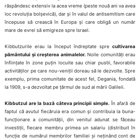
răspândesc extensiv la acea vreme (peste nouă ani va avea
loc revoluția bolșevică), dar și în valul de antisemitism care
începuse să crească în Europa și care obligă un număr
mare de evrei să emigreze spre Israel.
Kibbutzurile erau la început îndreptate spre
cultivarea
pământului și creșterea animalelor.
Noile comunități erau
înființate în zone puțin locuite sau chiar pustii, favorabile
activităților pe care nou-veniții doreau să le dezvolte. Spre
exemplu, prima comunitate de acest fel, Degania, fondată
la 1909, s-a dezvoltat pe țărmul de sud al mării Galileii.
Kibbutzul are la bază câteva principii simple.
În afară de
faptul că avutul fiecăruia era comun și contribuia la buna-
funcționare a comunității, din venitul adunat se făceau
investiții, fiecare membru primea un salariu (distribuit în
funcție de numărul membrilor familiei și neținând cont de