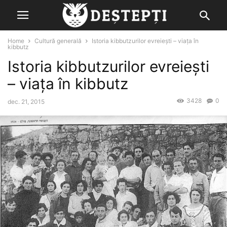
Home
Cultură generală
Istoria kibbutzurilor evreiești – viața în
kibbutz
Istoria kibbutzurilor evreiești
– viața în kibbutz
3428
0
dec. 21, 2015