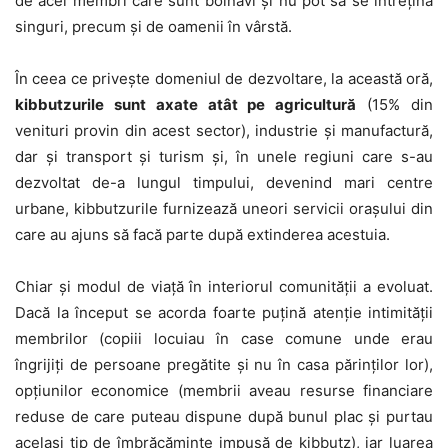
de acei membri care sunt bolnavi și nu pot să se întrețină
singuri, precum și de oamenii în vârstă.
În ceea ce privește domeniul de dezvoltare, la această oră,
kibbutzurile sunt axate atât pe agricultură
(15% din
venituri provin din acest sector), industrie și manufactură,
dar și transport și turism și, în unele regiuni care s-au
dezvoltat de-a lungul timpului, devenind mari centre
urbane, kibbutzurile furnizează uneori servicii orașului din
care au ajuns să facă parte după extinderea acestuia.
Chiar și modul de viață în interiorul comunității a evoluat.
Dacă la început se acorda foarte puțină atenție intimității
membrilor (copiii locuiau în case comune unde erau
îngrijiți de persoane pregătite și nu în casa părinților lor),
opțiunilor economice (membrii aveau resurse financiare
reduse de care puteau dispune după bunul plac și purtau
același tip de îmbrăcăminte impusă de kibbutz), iar luarea