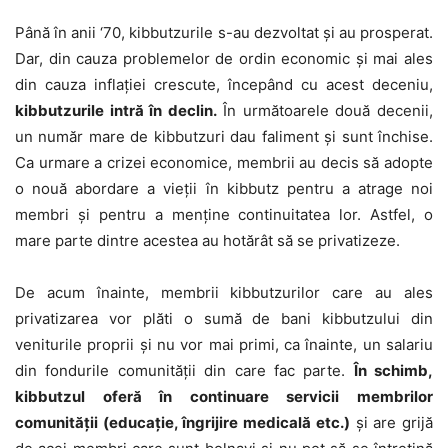
Până în anii ‘70, kibbutzurile s-au dezvoltat și au prosperat.
Dar, din cauza problemelor de ordin economic și mai ales
din cauza inflației crescute, începând cu acest deceniu,
kibbutzurile intră în declin.
În următoarele două decenii,
un număr mare de kibbutzuri dau faliment și sunt închise.
Ca urmare a crizei economice, membrii au decis să adopte
o nouă abordare a vieții în kibbutz pentru a atrage noi
membri și pentru a menține continuitatea lor. Astfel, o
mare parte dintre acestea au hotărât să se privatizeze.
De acum înainte, membrii kibbutzurilor care au ales
privatizarea vor plăti o sumă de bani kibbutzului din
veniturile proprii și nu vor mai primi, ca înainte, un salariu
din fondurile comunității din care fac parte.
În schimb,
kibbutzul oferă în continuare servicii membrilor
comunității (educație, îngrijire medicală etc.)
și are grijă