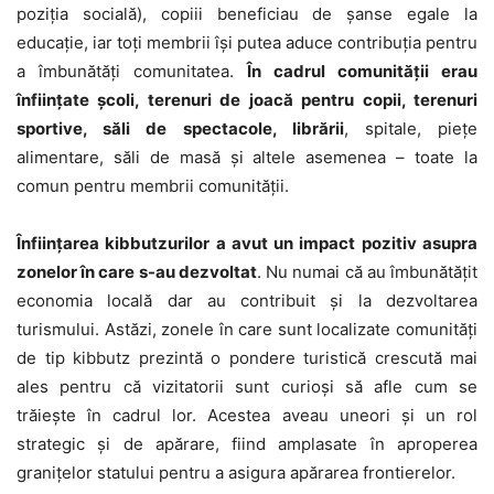
poziția socială), copiii beneficiau de șanse egale la
educație, iar toți membrii își putea aduce contribuția pentru
a îmbunătăți comunitatea.
În cadrul comunității erau
înființate școli, terenuri de joacă pentru copii, terenuri
sportive, săli de spectacole, librării
, spitale, piețe
alimentare, săli de masă și altele asemenea – toate la
comun pentru membrii comunității.
Înființarea kibbutzurilor a avut un impact pozitiv asupra
zonelor în care s-au dezvoltat
. Nu numai că au îmbunătățit
economia locală dar au contribuit și la dezvoltarea
turismului. Astăzi, zonele în care sunt localizate comunități
de tip kibbutz prezintă o pondere turistică crescută mai
ales pentru că vizitatorii sunt curioși să afle cum se
trăiește în cadrul lor. Acestea aveau uneori și un rol
strategic și de apărare, fiind amplasate în aproperea
granițelor statului pentru a asigura apărarea frontierelor.