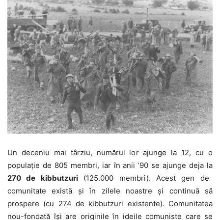
Un deceniu mai târziu, numărul lor ajunge la 12, cu o
populație de 805 membri, iar în anii ’90 se ajunge deja la
270 de kibbutzuri
(125.000 membri). Acest gen de
comunitate există și în zilele noastre și continuă să
prospere (cu 274 de kibbutzuri existente). Comunitatea
nou-fondată își are originile în ideile comuniste care se