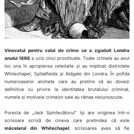
Vinovatul pentru valul de crime ce a zguduit Londra
anului 1888
a ucis cinci prostituate. Toate crimele au avut
loc una în apropierea celeilalte şi au implicat districtele
Whitechapel, Spitalfields şi Aldgate din Londra. În pofida
numeroaselor anchete care au pretins că au dovezi
definitive cu privire la identitatea brutalului criminal,
numele şi motivele crimelor sale au rămas necunoscute.
Porecla de „Jack Spintecătorul” îşi are originea într-o
scrisoare scrisă de cineva care pretindea că este
măcelarul din Whitechapel
; scrisoarea avea să fie