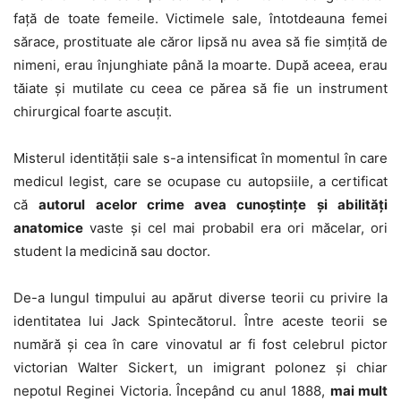
faţă de toate femeile. Victimele sale, întotdeauna femei
sărace, prostituate ale căror lipsă nu avea să fie simţită de
nimeni, erau înjunghiate până la moarte. După aceea, erau
tăiate şi mutilate cu ceea ce părea să fie un instrument
chirurgical foarte ascuţit.
Misterul identităţii sale s-a intensificat în momentul în care
medicul legist, care se ocupase cu autopsiile, a certificat
că
autorul acelor crime avea cunoştinţe şi abilităţi
anatomice
vaste şi cel mai probabil era ori măcelar, ori
student la medicină sau doctor.
De-a lungul timpului au apărut diverse teorii cu privire la
identitatea lui Jack Spintecătorul. Între aceste teorii se
numără şi cea în care vinovatul ar fi fost celebrul pictor
victorian Walter Sickert, un imigrant polonez şi chiar
nepotul Reginei Victoria. Începând cu anul 1888,
mai mult