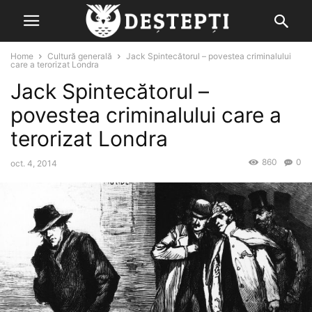
Home
Cultură generală
Jack Spintecătorul – povestea criminalului
care a terorizat Londra
Jack Spintecătorul –
povestea criminalului care a
terorizat Londra
860
0
oct. 4, 2014