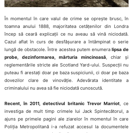
În momentul în care valul de crime se opreşte brusc, în
toamna anului 1888, majoritatea cetăţenilor din Londra
încep să ceară explicaţii ce nu aveau să vină niciodată.
Cazul aflat în curs de desfăşurare a întâmpinat o serie
lungă de obstacole. Între acestea putem enumera
lipsa de
probe, dezinformarea, mărturia mincinoasă
, chiar şi
reglementările stricte ale Scotland Yard-ului. Suspecţii nu
puteau fi arestaţi doar pe baza suspiciunii, ci doar pe baza
dovezilor clare de vinovăţie. Adevărata identitate a
criminalului nu avea să fie niciodată cunoscută.
Recent, în 2011, detectivul britanic Trevor Marriot
, ce
investiga de mult timp crimele lui Jack Spintecătorul, a
ajuns pe primele pagini ale ziarelor în momentul în care
Poliţia Metropolitană i-a refuzat accesul la documentele