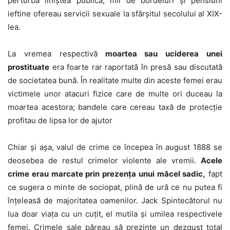
perturba liniştea publică, mii de bordeluri şi pensiuni
ieftine ofereau servicii sexuale la sfârşitul secolului al XIX-
lea.
La vremea respectivă
moartea sau uciderea unei
prostituate
era foarte rar raportată în presă sau discutată
de societatea bună. În realitate multe din aceste femei erau
victimele unor atacuri fizice care de multe ori duceau la
moartea acestora; bandele care cereau taxă de protecţie
profitau de lipsa lor de ajutor
Chiar şi aşa, valul de crime ce începea în august 1888 se
deosebea de restul crimelor violente ale vremii.
Acele
crime erau marcate prin prezenţa unui măcel sadic,
fapt
ce sugera o minte de sociopat, plină de ură ce nu putea fi
înţeleasă de majoritatea oamenilor. Jack Spintecătorul nu
lua doar viaţa cu un cuţit, el mutila şi umilea respectivele
femei. Crimele sale păreau să prezinte un dezgust total