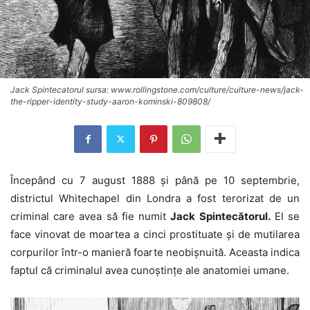
Jack Spintecatorul sursa: www.rollingstone.com/culture/culture-news/jack-
the-ripper-identity-study-aaron-kominski-809808/
Începând cu 7 august 1888 şi până pe 10 septembrie,
districtul Whitechapel din Londra a fost terorizat de un
criminal care avea să fie numit
Jack Spintecătorul.
El se
face vinovat de moartea a cinci prostituate şi de mutilarea
corpurilor într-o manieră foarte neobişnuită. Aceasta indica
faptul că criminalul avea cunoştinţe ale anatomiei umane.