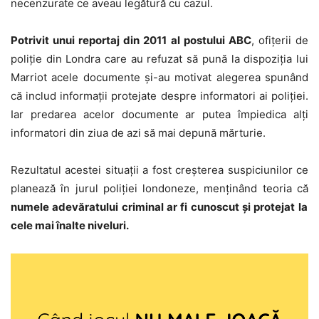
necenzurate ce aveau legătură cu cazul.
Potrivit unui reportaj din 2011 al postului ABC
, ofiţerii de
poliţie din Londra care au refuzat să pună la dispoziţia lui
Marriot acele documente şi-au motivat alegerea spunând
că includ informaţii protejate despre informatori ai poliţiei.
Iar predarea acelor documente ar putea împiedica alţi
informatori din ziua de azi să mai depună mărturie.
Rezultatul acestei situaţii a fost creşterea suspiciunilor ce
planează în jurul poliţiei londoneze, menţinând teoria că
numele adevăratului criminal ar fi cunoscut şi protejat la
cele mai înalte niveluri.