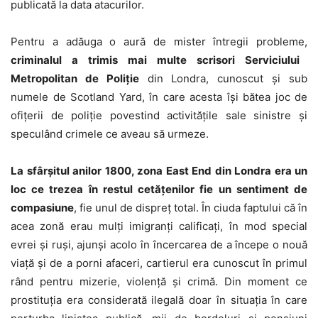
publicată la data atacurilor.
Pentru a adăuga o aură de mister întregii probleme,
criminalul a trimis mai multe scrisori Serviciului
Metropolitan de Poliţie
din Londra, cunoscut şi sub
numele de Scotland Yard, în care acesta îşi bătea joc de
ofiţerii de poliţie povestind activităţile sale sinistre şi
speculând crimele ce aveau să urmeze.
La sfârşitul anilor 1800, zona East End din Londra era un
loc ce trezea în restul cetăţenilor fie un sentiment de
compasiune
, fie unul de dispreţ total. În ciuda faptului că în
acea zonă erau mulţi imigranţi calificaţi, în mod special
evrei şi ruşi, ajunşi acolo în încercarea de a începe o nouă
viaţă şi de a porni afaceri, cartierul era cunoscut în primul
rând pentru mizerie, violenţă şi crimă. Din moment ce
prostituţia era considerată ilegală doar în situaţia în care