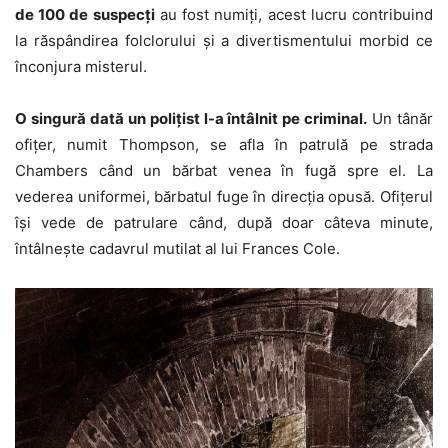
de 100 de suspecţi
au fost numiţi, acest lucru contribuind
la răspândirea folclorului şi a divertismentului morbid ce
înconjura misterul.
O singură dată un poliţist l-a întâlnit pe criminal.
Un tânăr
ofiţer, numit Thompson, se afla în patrulă pe strada
Chambers când un bărbat venea în fugă spre el. La
vederea uniformei, bărbatul fuge în direcţia opusă. Ofiţerul
îşi vede de patrulare când, după doar câteva minute,
întâlneşte cadavrul mutilat al lui Frances Cole.