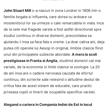
John Stuart Mill
s-a nascut in zona Londrei in 1806 intr-o
familie bogata si influenta, care dorea cu ardoare ca
mostenitorul lor sa urmeze o cale remarcabila in viata. Inca
de la cele mai fragede varste a fost astfel directionat spre
studiul continuu in diverse domenii, precocitatea sa
ajutandu-l insa sa faca fata o vreme. La doar cativa ani, deja
putea citi operele lui Aesop in original, limbile clasice fiind
unul din principalele subiecte abordate.
A mers la scoli
prestigioase in Franta si Anglia
, studiind domenii cat mai
variate, de la economie si limbi clasice la zoologie. La 20
de ani insa are o cadere nervoasa cauzata de efortul
continuu, din scrierile sale reiesind o atitudine destul de
critica fata de acest sistem de educatie, care practic
priveaza copiii si tinerii de ocupatiile specifice varstei.
Alegand o cariera in Compania Indiei de Est in locul