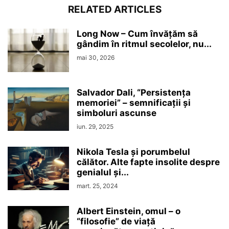
RELATED ARTICLES
Long Now – Cum învățăm să
gândim în ritmul secolelor, nu...
mai 30, 2026
Salvador Dali, “Persistenţa
memoriei” – semnificaţii şi
simboluri ascunse
iun. 29, 2025
Nikola Tesla şi porumbelul
călător. Alte fapte insolite despre
genialul şi...
mart. 25, 2024
Albert Einstein, omul – o
“filosofie” de viaţă