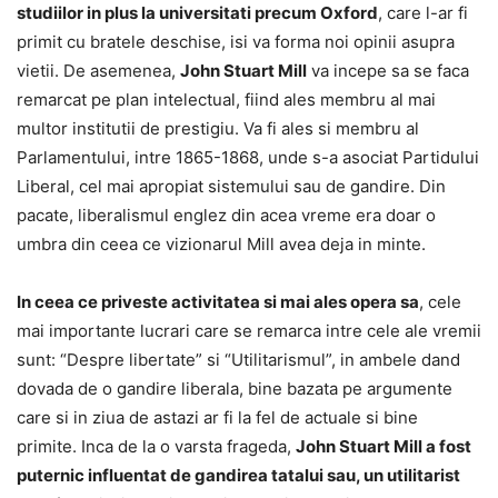
studiilor in plus la universitati precum Oxford
, care l-ar fi
primit cu bratele deschise, isi va forma noi opinii asupra
vietii. De asemenea,
John Stuart Mill
va incepe sa se faca
remarcat pe plan intelectual, fiind ales membru al mai
multor institutii de prestigiu. Va fi ales si membru al
Parlamentului, intre 1865-1868, unde s-a asociat Partidului
Liberal, cel mai apropiat sistemului sau de gandire. Din
pacate, liberalismul englez din acea vreme era doar o
umbra din ceea ce vizionarul Mill avea deja in minte.
In ceea ce priveste activitatea si mai ales opera sa
, cele
mai importante lucrari care se remarca intre cele ale vremii
sunt: “Despre libertate” si “Utilitarismul”, in ambele dand
dovada de o gandire liberala, bine bazata pe argumente
care si in ziua de astazi ar fi la fel de actuale si bine
primite. Inca de la o varsta frageda,
John Stuart Mill a fost
puternic influentat de gandirea tatalui sau, un utilitarist