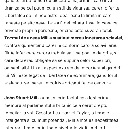
ganditorul se temea de dictatura majoritatii, care ii va
tiraniza pe cei putini cu un stil de viata sau pareri diferite.
Libertatea se intinde astfel doar pana la limita in care
raneste pe altcineva, fara a fi nelimitata. Insa, in ceea ce
priveste propria persoana, oricine este suveran total.
Tocmai de aceea Mill a sustinut mereu incetarea sclaviei
,
contraargumentand parerile conform carora sclavii erau
fiinte inferioare carora trebuia sa li se poarte de grija, si
care deci erau obligate sa se supuna celor superiori,
oamenii albi. Un alt aspect extrem de important al gandirii
lui Mill este legat de libertatea de exprimare, ganditorul
aratandu-se mereu impotriva oricarui fel de cenzura.
John Stuart Mill
a uimit si prin faptul ca a fost primul
membru al parlamentului britanic ce a cerut dreptul
femeilor la vot. Casatorit cu Harriet Taylor, o femeie
inteligenta si cu mult potential, Mill a inteles necesitatea
integrarii femeilor in toate nivelurile vietii, nefiind