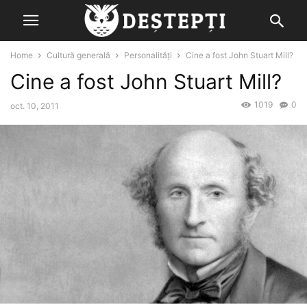
Home
Cultură generală
Personalități
Cine a fost John Stuart Mill?
Cine a fost John Stuart Mill?
1019
0
oct. 10, 2011