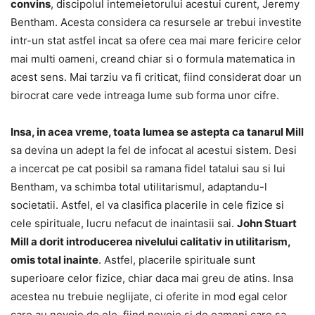
convins
, discipolul intemeietorului acestui curent, Jeremy
Bentham. Acesta considera ca resursele ar trebui investite
intr-un stat astfel incat sa ofere cea mai mare fericire celor
mai multi oameni, creand chiar si o formula matematica in
acest sens. Mai tarziu va fi criticat, fiind considerat doar un
birocrat care vede intreaga lume sub forma unor cifre.
Insa, in acea vreme, toata lumea se astepta ca tanarul Mill
sa devina un adept la fel de infocat al acestui sistem. Desi
a incercat pe cat posibil sa ramana fidel tatalui sau si lui
Bentham, va schimba total utilitarismul, adaptandu-l
societatii. Astfel, el va clasifica placerile in cele fizice si
cele spirituale, lucru nefacut de inaintasii sai.
John Stuart
Mill a dorit introducerea nivelului calitativ in utilitarism,
omis total inainte
. Astfel, placerile spirituale sunt
superioare celor fizice, chiar daca mai greu de atins. Insa
acestea nu trebuie neglijate, ci oferite in mod egal celor
care au nevoie de ele, fiind nevoie si de oameni care sa