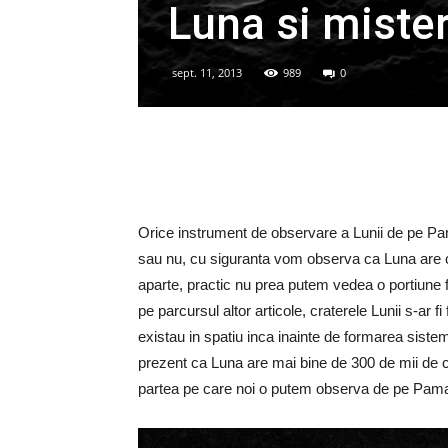
Luna si mister
sept. 11, 2013
989
0
Orice instrument de observare a Lunii de pe Pam
sau nu, cu siguranta vom observa ca Luna are cr
aparte, practic nu prea putem vedea o portiune f
pe parcursul altor articole, craterele Lunii s-ar f
existau in spatiu inca inainte de formarea siste
prezent ca Luna are mai bine de 300 de mii de c
partea pe care noi o putem observa de pe Pama