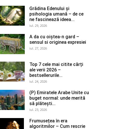
Grădina Edenului și
psihologia umană – de ce
ne fascinează ideea...
iul. 29, 2026
A da cu oiștea-n gard –
sensul si originea expresiei
iul. 27, 2026
Top 7 cele mai citite cărți
ale verii 2026 –
bestsellerurile...
iul. 24, 2026
(P) Emiratele Arabe Unite cu
buget normal: unde merită
să plătești...
iul. 23, 2026
Frumusețea în era
algoritmilor – Cum rescrie