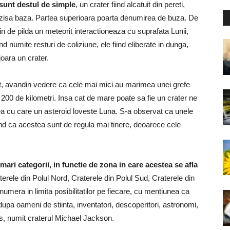
sunt destul de simple
, un crater fiind alcatuit din pereti,
sa zisa baza. Partea superioara poarta denumirea de buza. De
ain de pilda un meteorit interactioneaza cu suprafata Lunii,
d numite resturi de coliziune, ele fiind eliberate in dunga,
joara un crater.
lt, avandin vedere ca cele mai mici au marimea unei grefe
200 de kilometri. Insa cat de mare poate sa fie un crater ne
ea cu care un asteroid loveste Luna. S-a observat ca unele
ind ca acestea sunt de regula mai tinere, deoarece cele
mari categorii, in functie de zona in care acestea se afla
terele din Polul Nord, Craterele din Polul Sud, Craterele din
numera in limita posibilitatilor pe fiecare, cu mentiunea ca
dupa oameni de stiinta, inventatori, descoperitori, astronomi,
us, numit craterul Michael Jackson.