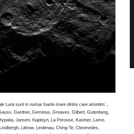
ale Lunii sunt in numar foarte mare dintre care amintim: ,
 Gauss, Gardner, Geminus, Greaves, Gilbert, Gutenberg,
 Hypatia, Jansen, Kapteyn, La Perouse, Kastner, Lame,
Lindbergh, Littrow, Lindenau, Ching-Te, Cleomedes,