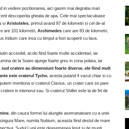
d in vedere pozitionarea, aici gasim mai degraba mari
 recent descoperita gheata de apa. Cele mai spectaculoase
s
si
Aristoteles
, primul avand 87 de kilometri si cel de-al
e are 101 kilometri,
Archimedes
care are 83 de kilometri,
us Iridium care insa cu timpul a fost acoperit cu lava.
utin accesibil, acolo fiind foarte multe accidentari, iar
umina de la Soare ajunge foarte greu in zona polara, iar
n sud cratere au dimensiuni foarte diverse, ele fiind mult
ante este craterul Tycho
, acesta putand fi vazut chiar si cu
i putem mentiona si craterul Clavius, un crater care se pare
ratere in interiorul sau. Si craterul Shiller este la de fel de
 mine
, din cauza formei lui alungite asemanatoare cu a unei
singura Mare, numita Nubium, aceasta fiind destul de mare
pectiva. Sudul Lunii este deasemenea lipsit si de munti,