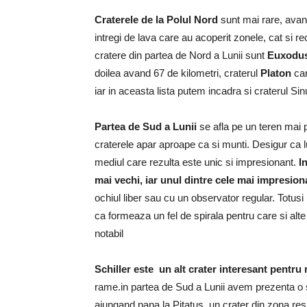
Craterele de la Polul Nord
sunt mai rare, avan
intregi de lava care au acoperit zonele, cat si
cratere din partea de Nord a Lunii sunt
Euxodu
doilea avand 67 de kilometri, craterul
Platon
car
iar in aceasta lista putem incadra si craterul Sin
Partea de Sud a Lunii
se afla pe un teren mai p
craterele apar aproape ca si munti. Desigur ca l
mediul care rezulta este unic si impresionant.
I
mai vechi, iar unul dintre cele mai impresion
ochiul liber sau cu un observator regular. Totus
ca formeaza un fel de spirala pentru care si alte c
notabil
Schiller este un alt crater interesant pentru
rame.in partea de Sud a Lunii avem prezenta o 
ajungand pana la Pitatus, un crater din zona res