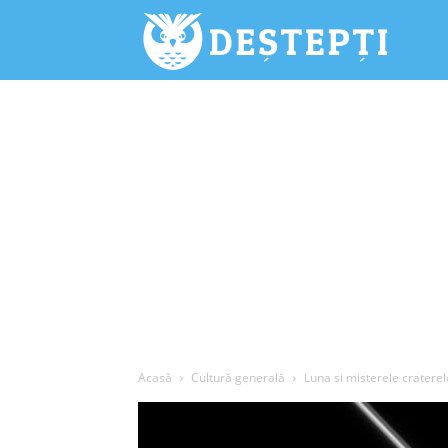
Deștepți.
Acasă
Cultură generală
Luna si misterele craterel