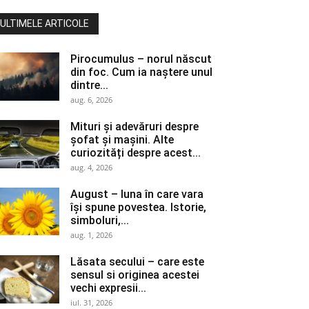
ULTIMELE ARTICOLE
Pirocumulus – norul născut
din foc. Cum ia naștere unul
dintre...
aug. 6, 2026
Mituri și adevăruri despre
șofat și mașini. Alte
curiozități despre acest...
aug. 4, 2026
August – luna în care vara
își spune povestea. Istorie,
simboluri,...
aug. 1, 2026
Lăsata secului – care este
sensul si originea acestei
vechi expresii...
iul. 31, 2026