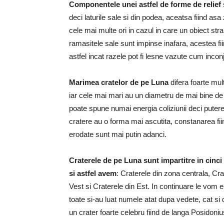
Componentele unei astfel de forme de relief 
deci laturile sale si din podea, aceatsa fiind a
cele mai multe ori in cazul in care un obiect str
ramasitele sale sunt impinse inafara, acestea fiin
astfel incat razele pot fi lesne vazute cum incon
Marimea cratelor de pe Luna
difera foarte mu
iar cele mai mari au un diametru de mai bine de 
poate spune numai energia coliziunii deci puter
cratere au o forma mai ascutita, constanarea fi
erodate sunt mai putin adanci.
Craterele de pe Luna sunt impartitre in cinci 
si astfel avem
: Craterele din zona centrala, Cra
Vest si Craterele din Est. In continuare le vom e
toate si-au luat numele atat dupa vedete, cat si 
un crater foarte celebru fiind de langa Posidoni