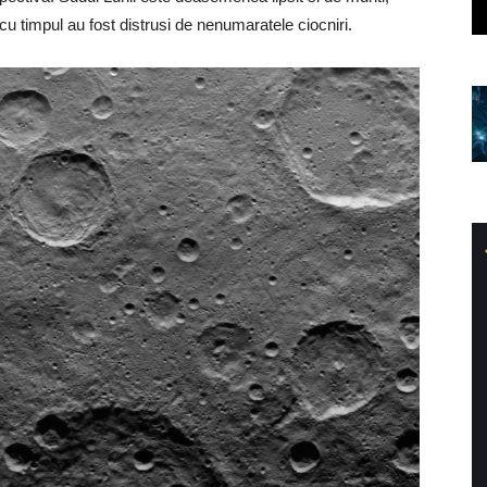
cu timpul au fost distrusi de nenumaratele ciocniri.