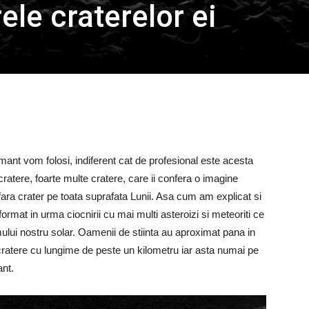
ele craterelor ei
ant vom folosi, indiferent cat de profesional este acesta
atere, foarte multe cratere, care ii confera o imagine
ara crater pe toata suprafata Lunii. Asa cum am explicat si
i format in urma ciocnirii cu mai multi asteroizi si meteoriti ce
mului nostru solar. Oamenii de stiinta au aproximat pana in
ratere cu lungime de peste un kilometru iar asta numai pe
nt.