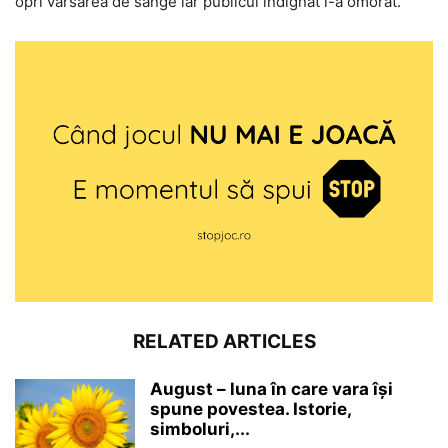
opri vărsarea de sânge iar publicul indignat l-a omorât.
RELATED ARTICLES
August – luna în care vara își
spune povestea. Istorie,
simboluri,...