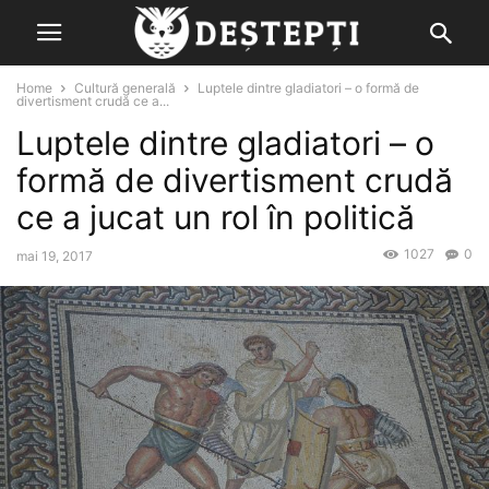
Home
Cultură generală
Luptele dintre gladiatori – o formă de
divertisment crudă ce a...
Luptele dintre gladiatori – o
formă de divertisment crudă
ce a jucat un rol în politică
1027
0
mai 19, 2017