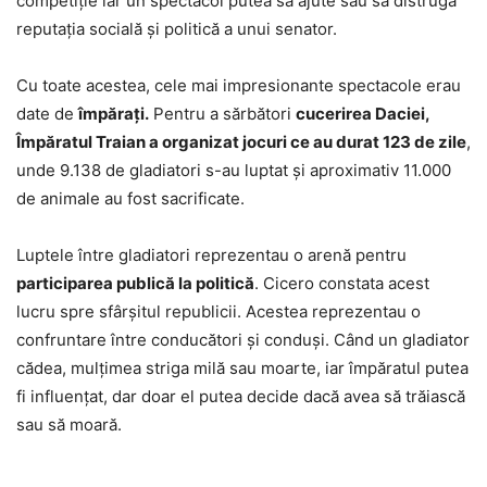
competiție iar un spectacol putea să ajute sau să distrugă
reputația socială și politică a unui senator.
Cu toate acestea, cele mai impresionante spectacole erau
date de
împărați.
Pentru a sărbători
cucerirea Daciei,
Împăratul Traian a organizat jocuri ce au durat 123 de zile
,
unde 9.138 de gladiatori s-au luptat și aproximativ 11.000
de animale au fost sacrificate.
Luptele între gladiatori reprezentau o arenă pentru
participarea publică la politică
. Cicero constata acest
lucru spre sfârșitul republicii. Acestea reprezentau o
confruntare între conducători și conduși. Când un gladiator
cădea, mulțimea striga milă sau moarte, iar împăratul putea
fi influențat, dar doar el putea decide dacă avea să trăiască
sau să moară.