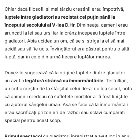
Chiar dacă filosofii și mai târziu creștinii erau împotrivă,
luptele între gladiatori au rezistat cel puțin până la
începutul secolului al V-lea D.Hr.
Dimineața, oameni erau
aruncați la lei sau urși iar la prânz începeau luptele între
gladiatori. Abia ucidea un om, că se și striga la el să mai
ucidă sau să fie ucis. Învingătorul era păstrat pentru o altă
luptă, dar în cele din urmă fiecare luptător murea.
Dovezile sugerează că la origine luptele dintre gladiatori
au avut o
legătură strânsă cu înmormântările.
Tertullian,
un critic creștin de la sfârșitul celui de-al doilea secol, nota
că oamenii credeau că sufletele morților ar fi fost liniștite
cu ajutorul sângelui uman. Așa se face că la înmormântări
erau sacrificați prizonieri de război sau sclavi cumpărați
special pentru acest scop.
Primul spectacol
cu gladiatori înregistrat a avut loc în anul