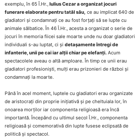
exemplu, în 65 Î.Hr.,
Iulius Cezar a organizat jocuri
funerare elaborate pentru tatăl său,
ce au implicat 640 de
gladiatori și condamnați ce au fost forțați să se lupte cu
animale sălbatice. În 46 Î.Hr., acesta a organizat o serie de
jocuri în memoria fiicei sale moarte unde nu doar gladiatori
individuali s-au luptat, ci și
detașamente întregi de
infanterie, unii pe cai iar alții chiar pe elefanți.
Acum
spectacolele aveau o altă amploare. În timp ce unii erau
gladiatori profesioniști, mulți erau prizonieri de război și
condamnați la moarte.
Până în acel moment, luptele cu gladiatori erau organizate
de aristocrați din proprie inițiativă și pe cheltuiala lor, în
onoarea morților iar componenta religioasă era încă
importantă. Începând cu ultimul secol Î.Hr., componenta
religioasă și comemorativă din lupte fusese eclipsată de
politică și spectacol.