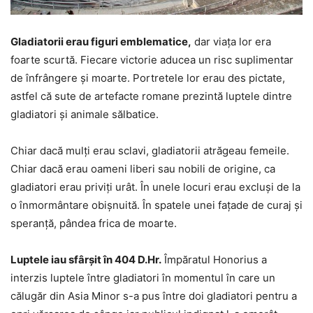
Gladiatorii erau figuri emblematice,
dar viața lor era
foarte scurtă. Fiecare victorie aducea un risc suplimentar
de înfrângere și moarte. Portretele lor erau des pictate,
astfel că sute de artefacte romane prezintă luptele dintre
gladiatori și animale sălbatice.
Chiar dacă mulți erau sclavi, gladiatorii atrăgeau femeile.
Chiar dacă erau oameni liberi sau nobili de origine, ca
gladiatori erau priviți urât. În unele locuri erau excluși de la
o înmormântare obișnuită. În spatele unei fațade de curaj și
speranță, pândea frica de moarte.
Luptele iau sfârșit în 404 D.Hr.
Împăratul Honorius a
interzis luptele între gladiatori în momentul în care un
călugăr din Asia Minor s-a pus între doi gladiatori pentru a