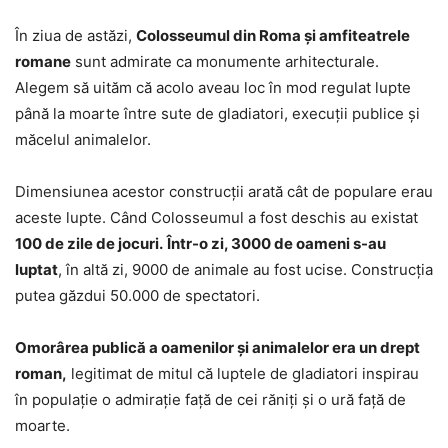
În ziua de astăzi,
Colosseumul din Roma și amfiteatrele
romane
sunt admirate ca monumente arhitecturale.
Alegem să uităm că acolo aveau loc în mod regulat lupte
până la moarte între sute de gladiatori, execuții publice și
măcelul animalelor.
Dimensiunea acestor construcții arată cât de populare erau
aceste lupte. Când Colosseumul a fost deschis au existat
100 de zile de jocuri.
Într-o zi, 3000 de oameni s-au
luptat
, în altă zi, 9000 de animale au fost ucise. Construcția
putea găzdui 50.000 de spectatori.
Omorârea publică a oamenilor și animalelor era un drept
roman,
legitimat de mitul că luptele de gladiatori inspirau
în populație o admirație față de cei răniți și o ură față de
moarte.