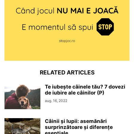
RELATED ARTICLES
Te iubește câinele tău? 7 dovezi
de iubire ale câinilor (P)
aug. 16, 2022
Câinii și lupii: asemănări
surprinzătoare și diferențe
esențiale