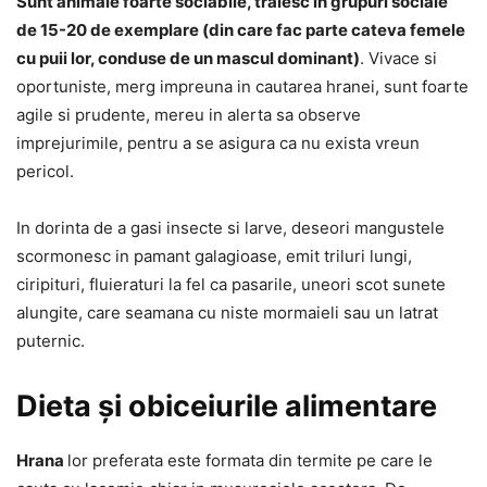
Sunt animale foarte sociabile, traiesc in grupuri sociale
de 15-20 de exemplare (din care fac parte cateva femele
cu puii lor, conduse de un mascul dominant)
. Vivace si
oportuniste, merg impreuna in cautarea hranei, sunt foarte
agile si prudente, mereu in alerta sa observe
imprejurimile, pentru a se asigura ca nu exista vreun
pericol.
In dorinta de a gasi insecte si larve, deseori mangustele
scormonesc in pamant galagioase, emit triluri lungi,
ciripituri, fluieraturi la fel ca pasarile, uneori scot sunete
alungite, care seamana cu niste mormaieli sau un latrat
puternic.
Dieta și obiceiurile alimentare
Hrana
lor preferata este formata din termite pe care le