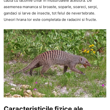
cauta cu lacomie chiar in musuroaiele acestora. De
asemenea mananca si broaste, soparle, soareci, serpi,
gandaci si larve de insecte, tot felul de nevertebrate.
Uneori hrana lor este completata de radacini si fructe.
Caracteristicile fizice ale