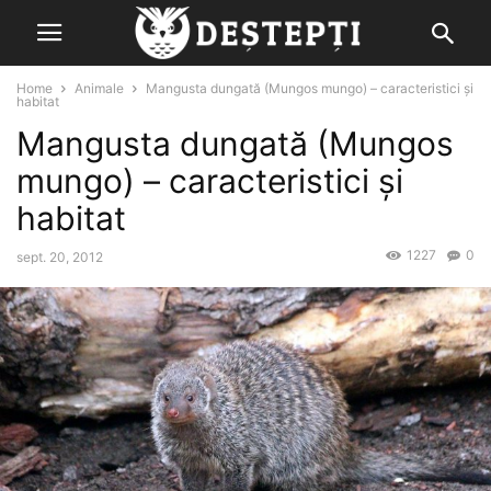
Home
Animale
Mangusta dungată (Mungos mungo) – caracteristici și
habitat
Mangusta dungată (Mungos
mungo) – caracteristici și
habitat
1227
0
sept. 20, 2012