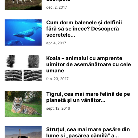
dec. 2, 2017
Cum dorm balenele și delfinii
fără să se înece? Descoperă
secretele...
apr. 4, 2017
Koala – animalul cu amprente
uimitor de asemănătoare cu cele
umane
feb. 23, 2017
Tigrul, cea mai mare felină de pe
planetă și un vânător...
sept. 12, 2016
Struțul, cea mai mare pasăre din
lume și „pasărea cămilă” a...