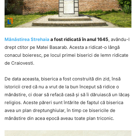
Mănăstirea Strehaia
a fost ridicată în anul 1645
, avându-l
drept ctitor pe Matei Basarab. Acesta a ridicat-o lângă
conacul boieresc, pe locul primei biserici de lemn ridicate
de Craiovesti.
De data aceasta, biserica a fost construită din zid, însă
istoricii cred că nu a vrut de la bun început să ridice o
mănăstire, ci doar să refacă casă şi să îi dăruiască un lăcaş
religios. Aceste păreri sunt întărite de faptul că biserica
avea un plan dreptunghiular, în timp ce bisericile de
mănăstire din acea epocă aveau toate plan triconic.