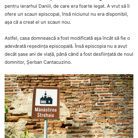
pentru ierarhul Daniil, de care era foarte legat. A vrut să îi
ofere un scaun episcopal, însă niciunul nu era disponibil,
aşa că a creat el un scaun nou.
Astfel, casa domnească a fost modificată aşa încât să fie o
adevărată reşedinţa episcopală. Însă episcopia nu a avut
decât şase ani de viaţă, până când a fost desfiinţată de noul
domnitor, Şerban Cantacuzino.