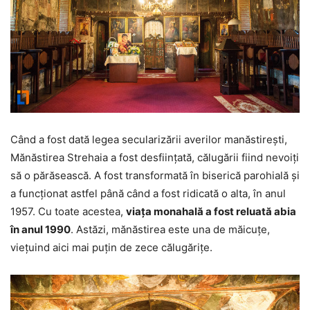
Când a fost dată legea secularizării averilor manăstireşti,
Mănăstirea Strehaia a fost desfiinţată, călugării fiind nevoiţi
să o părăsească. A fost transformată în biserică parohială şi
a funcţionat astfel până când a fost ridicată o alta, în anul
1957. Cu toate acestea,
viaţa monahală a fost reluată abia
în anul 1990
. Astăzi, mănăstirea este una de măicuţe,
vieţuind aici mai puţin de zece călugăriţe.