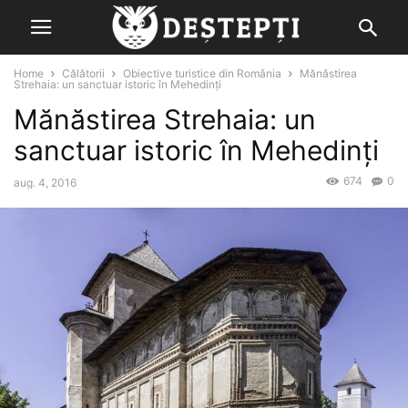
Home
Călătorii
Obiective turistice din România
Mănăstirea
Strehaia: un sanctuar istoric în Mehedinți
Mănăstirea Strehaia: un
sanctuar istoric în Mehedinți
674
0
aug. 4, 2016