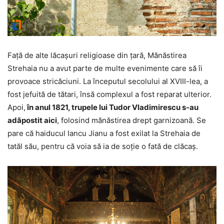
Faţă de alte lăcaşuri religioase din ţară, Mănăstirea
Strehaia nu a avut parte de multe evenimente care să îi
provoace stricăciuni. La începutul secolului al XVIII-lea, a
fost jefuită de tătari, însă complexul a fost reparat ulterior.
Apoi,
în anul 1821, trupele lui Tudor Vladimirescu s-au
adăpostit aici
, folosind mănăstirea drept garnizoană. Se
pare că haiducul Iancu Jianu a fost exilat la Strehaia de
tatăl său, pentru că voia să ia de soţie o fată de clăcaş.