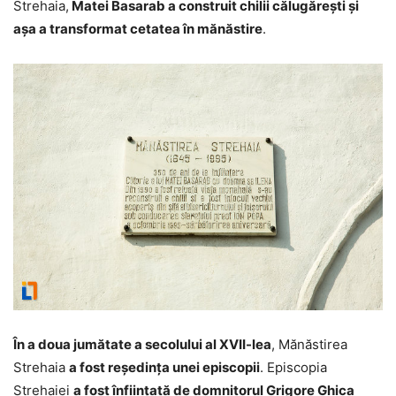
Strehaia,
Matei Basarab a construit chilii călugăreşti şi
aşa a transformat cetatea în mănăstire
.
În a doua jumătate a secolului al XVII-lea
, Mănăstirea
Strehaia
a fost reşedinţa unei episcopii
. Episcopia
Strehaiei
a fost înfiinţată de domnitorul Grigore Ghica