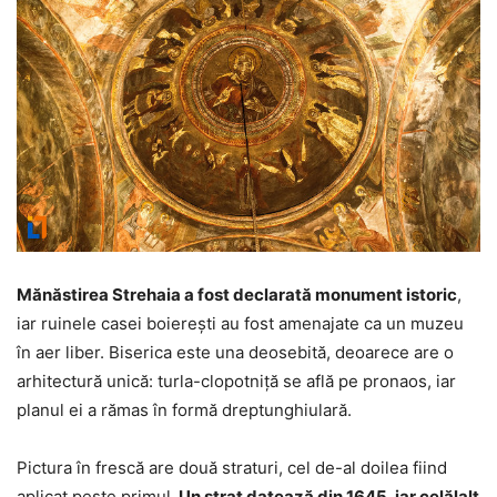
Mănăstirea Strehaia a fost declarată monument istoric
,
iar ruinele casei boiereşti au fost amenajate ca un muzeu
în aer liber. Biserica este una deosebită, deoarece are o
arhitectură unică: turla-clopotniță se află pe pronaos, iar
planul ei a rămas în formă dreptunghiulară.
Pictura în frescă are două straturi, cel de-al doilea fiind
aplicat peste primul.
Un strat datează din 1645, iar celălalt