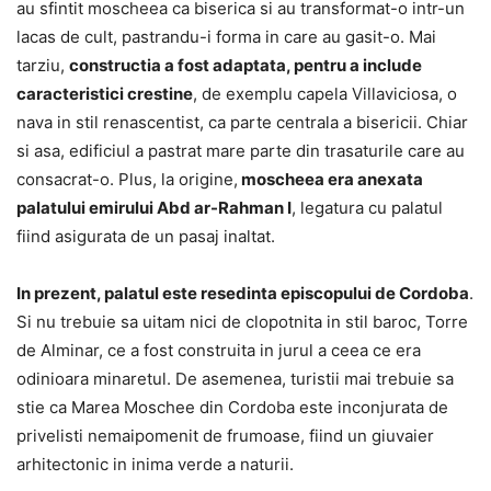
au sfintit moscheea ca biserica si au transformat-o intr-un
lacas de cult, pastrandu-i forma in care au gasit-o. Mai
tarziu,
constructia a fost adaptata, pentru a include
caracteristici crestine
, de exemplu capela Villaviciosa, o
nava in stil renascentist, ca parte centrala a bisericii. Chiar
si asa, edificiul a pastrat mare parte din trasaturile care au
consacrat-o. Plus, la origine,
moscheea era anexata
palatului emirului Abd ar-Rahman I
, legatura cu palatul
fiind asigurata de un pasaj inaltat.
In prezent, palatul este resedinta episcopului de Cordoba
.
Si nu trebuie sa uitam nici de clopotnita in stil baroc, Torre
de Alminar, ce a fost construita in jurul a ceea ce era
odinioara minaretul. De asemenea, turistii mai trebuie sa
stie ca Marea Moschee din Cordoba este inconjurata de
privelisti nemaipomenit de frumoase, fiind un giuvaier
arhitectonic in inima verde a naturii.