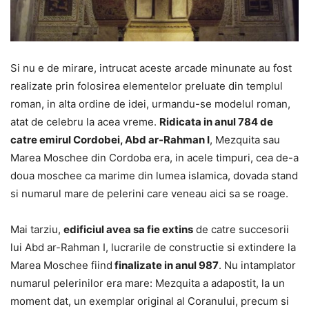
Si nu e de mirare, intrucat aceste arcade minunate au fost
realizate prin folosirea elementelor preluate din templul
roman, in alta ordine de idei, urmandu-se modelul roman,
atat de celebru la acea vreme.
Ridicata in anul 784 de
catre emirul Cordobei, Abd ar-Rahman I
, Mezquita sau
Marea Moschee din Cordoba era, in acele timpuri, cea de-a
doua moschee ca marime din lumea islamica, dovada stand
si numarul mare de pelerini care veneau aici sa se roage.
Mai tarziu,
edificiul avea sa fie extins
de catre succesorii
lui Abd ar-Rahman I, lucrarile de constructie si extindere la
Marea Moschee fiind
finalizate in anul 987
. Nu intamplator
numarul pelerinilor era mare: Mezquita a adapostit, la un
moment dat, un exemplar original al Coranului, precum si