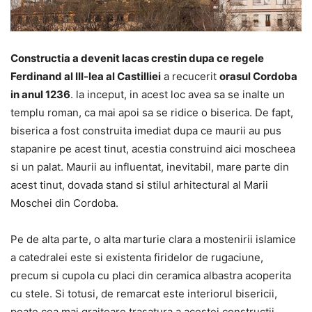
Constructia a devenit lacas crestin dupa ce regele
Ferdinand al III-lea al Castilliei
a recucerit
orasul Cordoba
in anul 1236
. la inceput, in acest loc avea sa se inalte un
templu roman, ca mai apoi sa se ridice o biserica. De fapt,
biserica a fost construita imediat dupa ce maurii au pus
stapanire pe acest tinut, acestia construind aici moscheea
si un palat. Maurii au influentat, inevitabil, mare parte din
acest tinut, dovada stand si stilul arhitectural al Marii
Moschei din Cordoba.
Pe de alta parte, o alta marturie clara a mostenirii islamice
a catedralei este si existenta firidelor de rugaciune,
precum si cupola cu placi din ceramica albastra acoperita
cu stele. Si totusi, de remarcat este interiorul bisericii,
poate cea mai graitoare trasatura a acestei constructii.