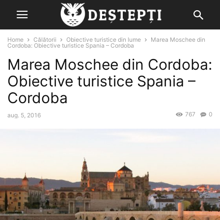
Home
Călătorii
Obiective turistice din lume
Marea Moschee din
Cordoba: Obiective turistice Spania – Cordoba
Marea Moschee din Cordoba:
Obiective turistice Spania –
Cordoba
767
0
aug. 5, 2016