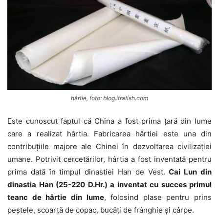
hârtie, foto: blog.itrafish.com
Este cunoscut faptul că China a fost prima țară din lume
care a realizat hârtia. Fabricarea hârtiei este una din
contribuțiile majore ale Chinei în dezvoltarea civilizației
umane. Potrivit cercetărilor, hârtia a fost inventată pentru
prima dată în timpul dinastiei Han de Vest.
Cai Lun din
dinastia Han (25-220 D.Hr.) a inventat cu succes primul
teanc de hârtie din lume
, folosind plase pentru prins
peștele, scoarță de copac, bucăți de frânghie și cârpe.