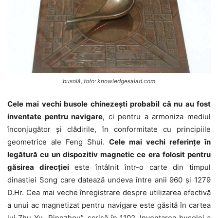
busolă, foto: knowledgesalad.com
Cele mai vechi busole chinezești probabil că nu au fost
inventate pentru navigare
, ci pentru a armoniza mediul
înconjugător și clădirile, în conformitate cu principiile
geometrice ale Feng Shui.
Cele mai vechi referințe în
legătură cu un dispozitiv magnetic ce era folosit pentru
găsirea direcției
este întâlnit într-o carte din timpul
dinastiei Song care datează undeva între anii 960 și 1279
D.Hr. Cea mai veche înregistrare despre utilizarea efectivă
a unui ac magnetizat pentru navigare este găsită în cartea
lui Zhu Yu „Pingzhou”, scrisă în 1102. Inventarea busolei a