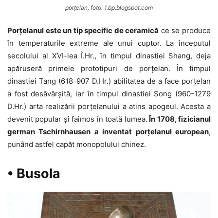
porțelan, foto: 1.bp.blogspot.com
Porțelanul este un tip specific de ceramică
ce se produce
în temperaturile extreme ale unui cuptor. La începutul
secolului al XVI-lea Î.Hr., în timpul dinastiei Shang, deja
apăruseră primele prototipuri de porțelan. În timpul
dinastiei Tang (618-907 D.Hr.) abilitatea de a face porțelan
a fost desăvârșită, iar în timpul dinastiei Song (960-1279
D.Hr.) arta realizării porțelanului a atins apogeul. Acesta a
devenit popular și faimos în toată lumea.
În 1708, fizicianul
german Tschirnhausen a inventat porțelanul european
,
punând astfel capăt monopolului chinez.
• Busola