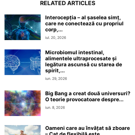
RELATED ARTICLES
Interocepţia – al șaselea simț,
care ne conectează cu propriul
corp,...
iul. 20, 2026
Microbiomul intestinal,
alimentele ultraprocesate şi
legătura ascunsă cu starea de
spirit,...
iun. 29, 2026
Big Bang a creat două universuri?
O teorie provocatoare despre...
iun. 8, 2026
Oameni care au învățat să zboare
– Cat de flexibilă este,...