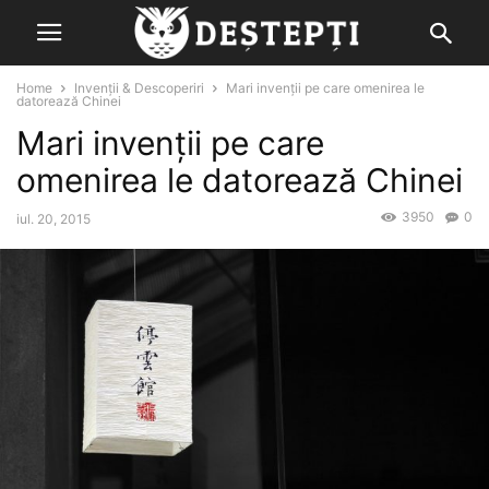
Home
Invenții & Descoperiri
Mari invenții pe care omenirea le
datorează Chinei
Mari invenții pe care
omenirea le datorează Chinei
3950
0
iul. 20, 2015