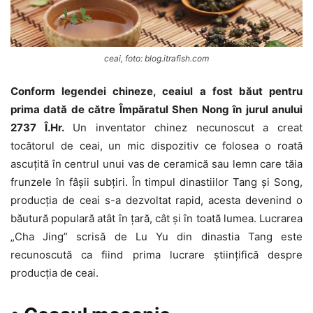
ceai, foto: blog.itrafish.com
Conform legendei chineze, ceaiul a fost băut pentru
prima dată de către Împăratul Shen Nong în jurul anului
2737 Î.Hr.
Un inventator chinez necunoscut a creat
tocătorul de ceai, un mic dispozitiv ce folosea o roată
ascuțită în centrul unui vas de ceramică sau lemn care tăia
frunzele în fâșii subțiri. În timpul dinastiilor Tang și Song,
producția de ceai s-a dezvoltat rapid, acesta devenind o
băutură populară atât în țară, cât și în toată lumea. Lucrarea
„Cha Jing” scrisă de Lu Yu din dinastia Tang este
recunoscută ca fiind prima lucrare științifică despre
producția de ceai.