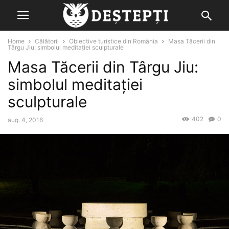
Home
Călătorii
Obiective turistice din România
Masa Tăcerii din
Târgu Jiu: simbolul meditației sculpturale
Masa Tăcerii din Târgu Jiu:
simbolul meditației
sculpturale
402
0
aug. 4, 2016