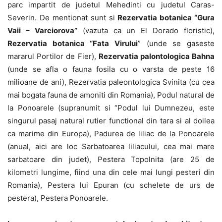
parc impartit de judetul Mehedinti cu judetul Caras-
Severin. De mentionat sunt si
Rezervatia botanica “Gura
Vaii – Varciorova”
(vazuta ca un El Dorado floristic),
Rezervatia botanica “Fata Virului
” (unde se gaseste
mararul Portilor de Fier),
Rezervatia palontologica Bahna
(unde se afla o fauna fosila cu o varsta de peste 16
milioane de ani), Rezervatia paleontologica Svinita (cu cea
mai bogata fauna de amoniti din Romania), Podul natural de
la Ponoarele (supranumit si “Podul lui Dumnezeu, este
singurul pasaj natural rutier functional din tara si al doilea
ca marime din Europa), Padurea de liliac de la Ponoarele
(anual, aici are loc Sarbatoarea liliacului, cea mai mare
sarbatoare din judet), Pestera Topolnita (are 25 de
kilometri lungime, fiind una din cele mai lungi pesteri din
Romania), Pestera lui Epuran (cu schelete de urs de
pestera), Pestera Ponoarele.