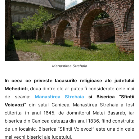
Manastirea Strehaia
In ceea ce priveste lacasurile religioase ale judetului
Mehedinti
, doua dintre ele ar putea fi considerate cele mai
de seama:
Manastirea Strehaia
si Biserica “Sfintii
Voievozi”
din satul Canicea. Manastirea Strehaia a fost
ctitorita, in anul 1645, de domnitorul Matei Basarab, iar
biserica din Canicea dateaza din anul 1836, fiind construita
de un localnic. Biserica “Sfintii Voievozi” este una din cele
mai vechi biserici ale judetului.