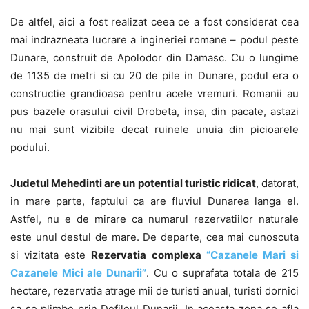
De altfel, aici a fost realizat ceea ce a fost considerat cea
mai indrazneata lucrare a ingineriei romane – podul peste
Dunare, construit de Apolodor din Damasc. Cu o lungime
de 1135 de metri si cu 20 de pile in Dunare, podul era o
constructie grandioasa pentru acele vremuri. Romanii au
pus bazele orasului civil Drobeta, insa, din pacate, astazi
nu mai sunt vizibile decat ruinele unuia din picioarele
podului.
Judetul Mehedinti are un potential turistic ridicat
, datorat,
in mare parte, faptului ca are fluviul Dunarea langa el.
Astfel, nu e de mirare ca numarul rezervatiilor naturale
este unul destul de mare. De departe, cea mai cunoscuta
si vizitata este
Rezervatia complexa
“Cazanele Mari si
Cazanele Mici ale Dunarii”
. Cu o suprafata totala de 215
hectare, rezervatia atrage mii de turisti anual, turisti dornici
sa se plimbe prin Defileul Dunarii. In aceasta zona se afla