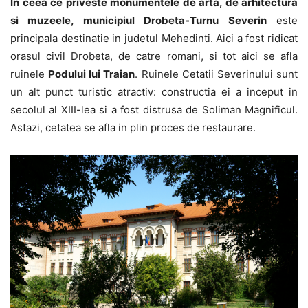
In ceea ce priveste monumentele de arta, de arhitectura
si muzeele, municipiul Drobeta-Turnu Severin
este
principala destinatie in judetul Mehedinti. Aici a fost ridicat
orasul civil Drobeta, de catre romani, si tot aici se afla
ruinele
Podului lui Traian
. Ruinele Cetatii Severinului sunt
un alt punct turistic atractiv: constructia ei a inceput in
secolul al XIII-lea si a fost distrusa de Soliman Magnificul.
Astazi, cetatea se afla in plin proces de restaurare.