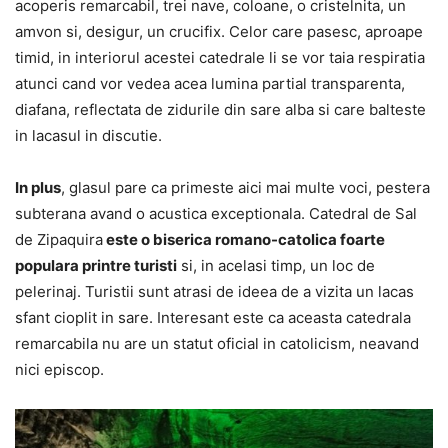
acoperis remarcabil, trei nave, coloane, o cristelnita, un
amvon si, desigur, un crucifix. Celor care pasesc, aproape
timid, in interiorul acestei catedrale li se vor taia respiratia
atunci cand vor vedea acea lumina partial transparenta,
diafana, reflectata de zidurile din sare alba si care balteste
in lacasul in discutie.
In plus
, glasul pare ca primeste aici mai multe voci, pestera
subterana avand o acustica exceptionala. Catedral de Sal
de Zipaquira
este o biserica romano-catolica foarte
populara printre turisti
si, in acelasi timp, un loc de
pelerinaj. Turistii sunt atrasi de ideea de a vizita un lacas
sfant cioplit in sare. Interesant este ca aceasta catedrala
remarcabila nu are un statut oficial in catolicism, neavand
nici episcop.