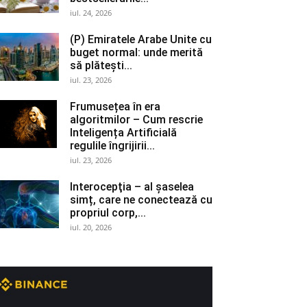
iul. 24, 2026
(P) Emiratele Arabe Unite cu
buget normal: unde merită
să plătești...
iul. 23, 2026
Frumusețea în era
algoritmilor – Cum rescrie
Inteligența Artificială
regulile îngrijirii...
iul. 23, 2026
Interocepţia – al șaselea
simț, care ne conectează cu
propriul corp,...
iul. 20, 2026