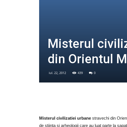
Misterul civil
din Orientul Mi
iul. 22, 2012
439
0
Misterul civilizatiei urbane
stravechi din Orien
de stiinta si arheologii care au luat parte la sap