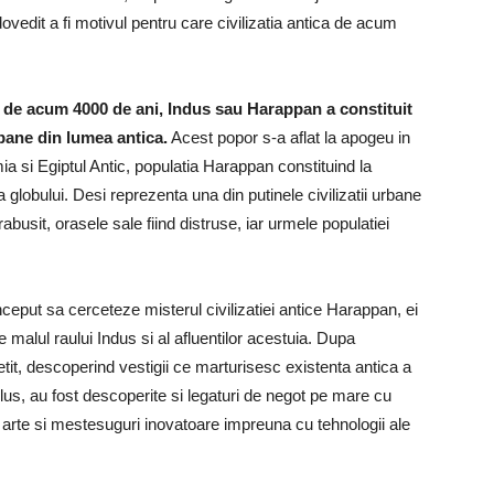
vedit a fi motivul pentru care civilizatia antica de acum
st de acum 4000 de ani, Indus sau Harappan a constituit
bane din lumea antica.
Acest popor s-a aflat la apogeu in
a si Egiptul Antic, populatia Harappan constituind la
globului. Desi reprezenta una din putinele civilizatii urbane
busit, orasele sale fiind distruse, iar urmele populatiei
ceput sa cerceteze misterul civilizatiei antice Harappan, ei
e malul raului Indus si al afluentilor acestuia. Dupa
tit, descoperind vestigii ce marturisesc existenta antica a
plus, au fost descoperite si legaturi de negot pe mare cu
 arte si mestesuguri inovatoare impreuna cu tehnologii ale