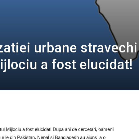
izatiei urbane stravechi
jlociu a fost elucidat!
tul Mijlociu a fost elucidat! Dupa ani de cercetari, oamenii
aturile din Pakistan, Nepal si Bangladesh au ajuns la o