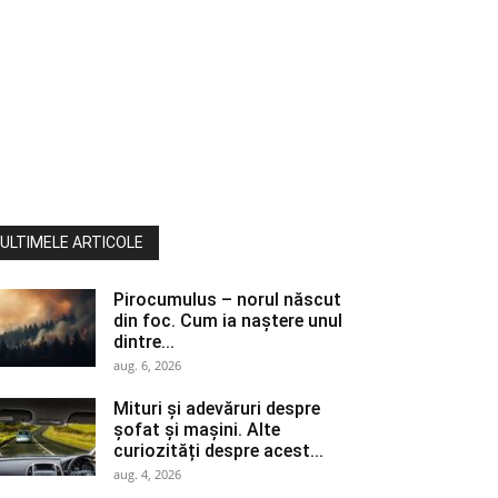
ULTIMELE ARTICOLE
Pirocumulus – norul născut
din foc. Cum ia naștere unul
dintre...
aug. 6, 2026
Mituri și adevăruri despre
șofat și mașini. Alte
curiozități despre acest...
aug. 4, 2026