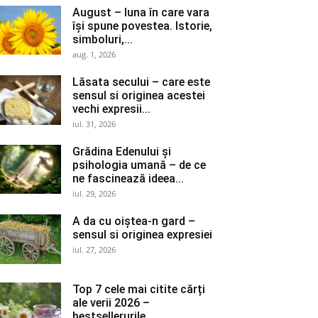
August – luna în care vara
își spune povestea. Istorie,
simboluri,...
aug. 1, 2026
Lăsata secului – care este
sensul si originea acestei
vechi expresii...
iul. 31, 2026
Grădina Edenului și
psihologia umană – de ce
ne fascinează ideea...
iul. 29, 2026
A da cu oiștea-n gard –
sensul si originea expresiei
iul. 27, 2026
Top 7 cele mai citite cărți
ale verii 2026 –
bestsellerurile...