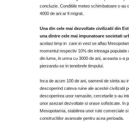
concluzie. Conditiile meteo schimbatoare s-au do
4000 de ani ar fi migrat.
Una din cele mai dezvoltate civilizatii din E
una dintre cele mai impunatoare societati ur
acelasi timp in care in vest se aflau Mesopotami
momentul respectiv 10% din intreaga populatie a 
din lume, in urma cu 3000 de ani, aceasta s-a pra
pierzandu-se in tenebrele timpului.
Inca de acum 100 de ani, oamenii de siinta au in
descoperind cateva ruine ale acestei civilizatii p
descoperirea unor ramasite, cercetarile s-au inte
unor asezari dezvoltate si orase sofisticate. In 
Mesopotamia, stabilirea unor rute comerciale si
constructiilor avansate pentru acea perioada.