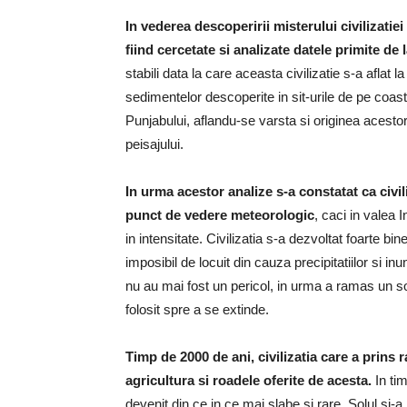
In vederea descoperirii misterului civilizatie
fiind cercetate si analizate datele primite de la 
stabili data la care aceasta civilizatie s-a aflat l
sedimentelor descoperite in sit-urile de pe coasta 
Punjabului, aflandu-se varsta si originea acestor
peisajului.
In urma acestor analize s-a constatat ca civi
punct de vedere meteorologic
, caci in valea
in intensitate. Civilizatia s-a dezvoltat foarte b
imposibil de locuit din cauza precipitatiilor si inun
nu au mai fost un pericol, in urma a ramas un sol
folosit spre a se extinde.
Timp de 2000 de ani, civilizatia care a prins ra
agricultura si roadele oferite de acesta.
In tim
devenit din ce in ce mai slabe si rare. Solul si-