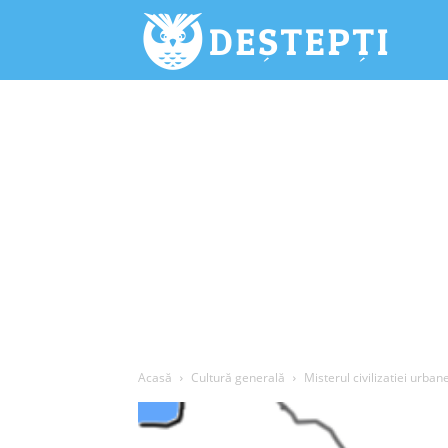
Deștepți.
Acasă
Cultură generală
Misterul civilizatiei urban