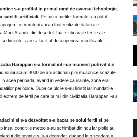
i antice s-a profitat in primul rand de avansul tehnologic,
satelitii artificiali.
Pe baza hartilor formate s-a putut
a apogeu. In urmatorii ani au fost realizate datari ale
Marii Arabiei, din desertul Thar si din vaile fertile ale
 sedimente, care a facilitat descoperirea modificarilor
lizatia Harappan s-a format intr-un moment potrivit din
 Indusului acum 4000 de ani actionau ploi musonice scazute
ine in acea perioada, avand in vedere ca inainte, zona era
datiilor periodice. Dupa ce ploile s-au linistit iar inundatiile
 extrem de fertil pe care primii din civilizatia Harappan l-au
dacini si s-a dezvoltat s-a bazat pe solul fertil si pe
p insa, conditiile meteo s-au schimbat din nou iar ploile au
a pierdut din bogatie si s-a degradat, ducand la o scadere a