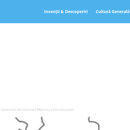
ro
Invenții & Descoperiri
Cultură Generală
e stravechi din Orientul Mijlociu a fost elucidat!