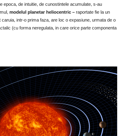
e de epoca, de intuitie, de cunostintele acumulate, s-au
smul,
modelul planetar heliocentric –
raportate fie la un
ivit caruia, intr-o prima faza, are loc o expasiune, urmata de o
actalic (cu forma neregulata, in care orice parte componenta