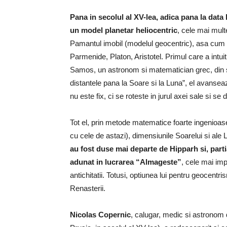
Pana in secolul al XV-lea, adica pana la data
un model planetar heliocentric
, cele mai mult
Pamantul imobil (modelul geocentric), asa cum au
Parmenide, Platon, Aristotel. Primul care a intui
Samos, un astronom si matematician grec, din sec
distantele pana la Soare si la Luna”, el avansea
nu este fix, ci se roteste in jurul axei sale si se 
Tot el, prin metode matematice foarte ingenioase
cu cele de astazi), dimensiunile Soarelui si ale 
au fost duse mai departe de Hipparh si, partia
adunat in lucrarea “Almageste”
, cele mai im
antichitatii. Totusi, optiunea lui pentru geocentr
Renasterii.
Nicolas Copernic
, calugar, medic si astronom 