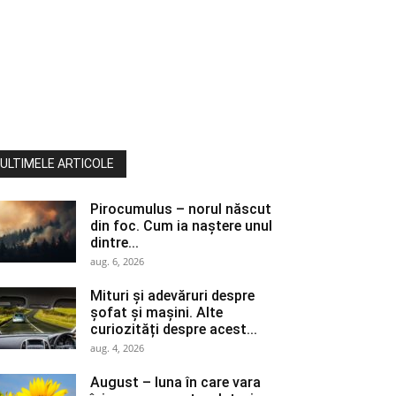
ULTIMELE ARTICOLE
Pirocumulus – norul născut
din foc. Cum ia naștere unul
dintre...
aug. 6, 2026
Mituri și adevăruri despre
șofat și mașini. Alte
curiozități despre acest...
aug. 4, 2026
August – luna în care vara