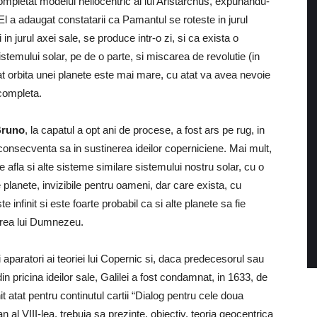
completat modelul heliocentric al lui Aristarchus, expunandu-
. El a adaugat constatarii ca Pamantul se roteste in jurul
 in jurul axei sale, se produce intr-o zi, si ca exista o
sistemului solar, pe de o parte, si miscarea de revolutie (in
cat orbita unei planete este mai mare, cu atat va avea nevoie
completa.
Bruno
, la capatul a opt ani de procese, a fost ars pe rug, in
consecventa sa in sustinerea ideilor coperniciene. Mai mult,
e afla si alte sisteme similare sistemului nostru solar, cu o
 planete, invizibile pentru oameni, dar care exista, cu
 infinit si este foarte probabil ca si alte planete sa fie
area lui Dumnezeu.
i aparatori ai teoriei lui Copernic si, daca predecesorul sau
 din pricina ideilor sale, Galilei a fost condamnat, in 1633, de
t atat pentru continutul cartii “Dialog pentru cele doua
n al VIII-lea, trebuia sa prezinte, obiectiv, teoria geocentrica