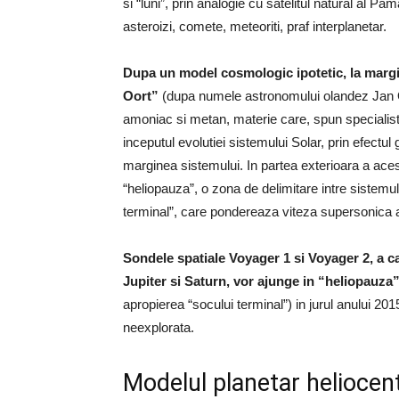
si “luni”, prin analogie cu satelitul natural al P
asteroizi, comete, meteoriti, praf interplanetar.
Dupa un model cosmologic ipotetic, la margine
Oort”
(dupa numele astronomului olandez Jan Oor
amoniac si metan, materie care, spun specialistii
inceputul evolutiei sistemului Solar, prin efectul 
marginea sistemului. In partea exterioara a ace
“heliopauza”, o zona de delimitare intre sistemul 
terminal”, care pondereaza viteza supersonica a 
Sondele spatiale Voyager 1 si Voyager 2, a ca
Jupiter si Saturn, vor ajunge in “heliopauza
apropierea “socului terminal”) in jurul anului 
neexplorata.
Modelul planetar heliocent