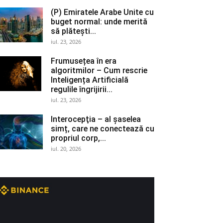
(P) Emiratele Arabe Unite cu
buget normal: unde merită
să plătești...
iul. 23, 2026
Frumusețea în era
algoritmilor – Cum rescrie
Inteligența Artificială
regulile îngrijirii...
iul. 23, 2026
Interocepţia – al șaselea
simț, care ne conectează cu
propriul corp,...
iul. 20, 2026