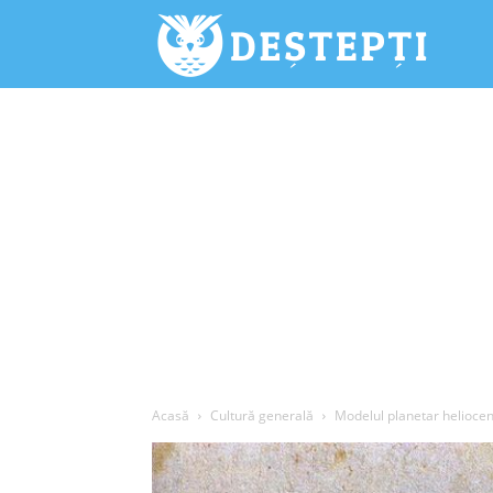
Deștepți.
Acasă
Cultură generală
Modelul planetar heliocen