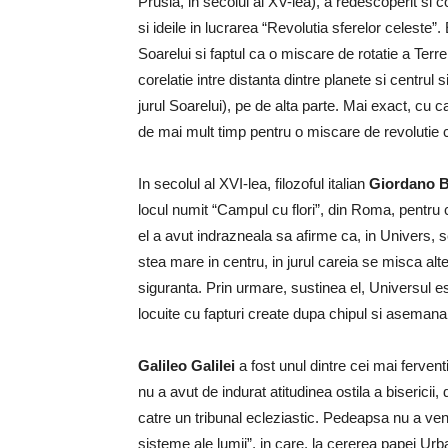
Prusia, in secolul al XV-lea), a redescoperit si 
si ideile in lucrarea “Revolutia sferelor celeste”
Soarelui si faptul ca o miscare de rotatie a Terrei
corelatie intre distanta dintre planete si centrul 
jurul Soarelui), pe de alta parte. Mai exact, cu 
de mai mult timp pentru o miscare de revolutie 
In secolul al XVI-lea, filozoful italian
Giordano 
locul numit “Campul cu flori”, din Roma, pentru 
el a avut indrazneala sa afirme ca, in Univers, s
stea mare in centru, in jurul careia se misca alte
siguranta. Prin urmare, sustinea el, Universul este
locuite cu fapturi create dupa chipul si aseman
Galileo Galilei
a fost unul dintre cei mai fervent
nu a avut de indurat atitudinea ostila a bisericii,
catre un tribunal ecleziastic. Pedeapsa nu a veni
sisteme ale lumii”, in care, la cererea papei Urba