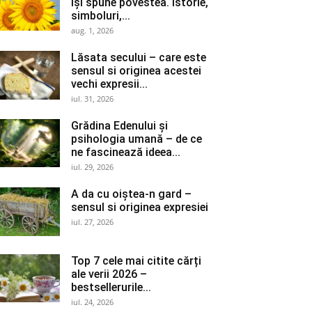
își spune povestea. Istorie,
simboluri,...
aug. 1, 2026
Lăsata secului – care este
sensul si originea acestei
vechi expresii...
iul. 31, 2026
Grădina Edenului și
psihologia umană – de ce
ne fascinează ideea...
iul. 29, 2026
A da cu oiștea-n gard –
sensul si originea expresiei
iul. 27, 2026
Top 7 cele mai citite cărți
ale verii 2026 –
bestsellerurile...
iul. 24, 2026