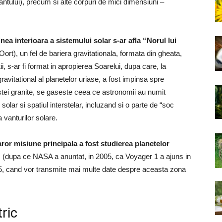
amantului), precum si alte corpuri de mici dimensiuni –
a interioara a sistemului solar s-ar afla “Norul lui
t), un fel de bariera gravitationala, formata din gheata,
, s-ar fi format in apropierea Soarelui, dupa care, la
gravitational al planetelor uriase, a fost impinsa spre
stei granite, se gaseste ceea ce astronomii au numit
solar si spatiul interstelar, incluzand si o parte de “soc
vanturilor solare.
ror misiune principala a fost studierea planetelor
”
(dupa ce NASA a anuntat, in 2005, ca Voyager 1 a ajuns in
2015, cand vor transmite mai multe date despre aceasta zona
ric