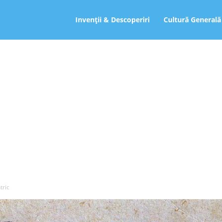
ro
Invenții & Descoperiri
Cultură Generală
tric