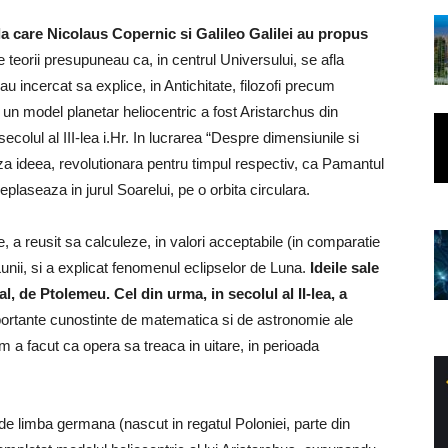
 la care Nicolaus Copernic si Galileo Galilei au propus
e teorii presupuneau ca, in centrul Universului, se afla
 incercat sa explice, in Antichitate, filozofi precum
t un model planetar heliocentric a fost Aristarchus din
olul al III-lea i.Hr. In lucrarea “Despre dimensiunile si
za ideea, revolutionara pentru timpul respectiv, ca Pamantul
deplaseaza in jurul Soarelui, pe o orbita circulara.
, a reusit sa calculeze, in valori acceptabile (in comparatie
Lunii, si a explicat fenomenul eclipselor de Luna.
Ideile sale
l, de Ptolemeu. Cel din urma, in secolul al II-lea, a
portante cunostinte de matematica si de astronomie ale
ism a facut ca opera sa treaca in uitare, in perioada
de limba germana (nascut in regatul Poloniei, parte din