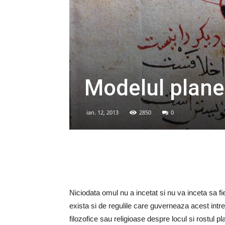
Modelul plane
ian. 12, 2013
2850
0
Niciodata omul nu a incetat si nu va inceta sa f
exista si de regulile care guverneaza acest intre
filozofice sau religioase despre locul si rostul 