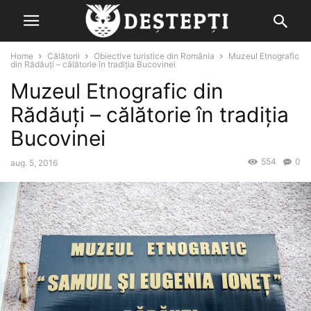
Home
Călătorii
Obiective turistice din România
Muzeul Etnografic
din Rădăuți – călătorie în tradiția Bucovinei
Muzeul Etnografic din
Rădăuți – călătorie în tradiția
Bucovinei
554
0
aug. 5, 2016