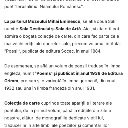
poet “Ierusalimul Neamului Românesc”.
La parterul Muzeului Mihai Eminescu
, se află două Săli,
numite
Sala Destinului şi Sala de Artă
. Aici, vizitatorii pot
admira o bogată colecţie de carte, din care fac parte cele
mai vechi ediţii ale operelor sale, precum volumul intitulat
“Poesii”, publicat de editura Socec, în anul 1884.
De asemenea, se află un volum de poezii traduse în limba
engleză, numit
“Poems” şi publicat în anul 1938 de Editura
Grimm
, precum şi o variantă în limba germană, din anul
1932 sau una în limba franceză din anul 1931.
Colecţia de carte
cuprinde toate apariţiile literare ale
poetului, de la primul volum, până la ediţiile din zilele
noastre, alături de monografiile dedicate vieţii lui,
traducerile în alte limbi ale poeziilor şi comentariilor