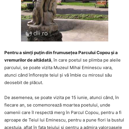
Pentru a simţi puţin din frumuseţea Parcului Copou şi a
vremurilor de altădată
, în care poetul se plimba pe aleile
parcului, se poate vizita Muzeul Mihai Eminescu vara,
atunci când înfloreşte teiul şi vă îmbie cu mirosul său
deosebit de plăcut.
De asemenea, se poate vizita pe 15 iunie, atunci când, în
fiecare an, se comemorează moartea poetului, unde
oamenii care îl respectă merg în Parcul Copou, pentru a fi
aproape de Teiul lui Eminescu, pentru a pune flori la bustul
acestuia, aflat în fața teiului şi pentru a admira valoroasele