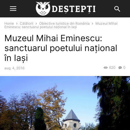
Home
Călătorii
Obiective turistice din România
Muzeul Mihai
Eminescu: sanctuarul poetului național în Iași
Muzeul Mihai Eminescu:
sanctuarul poetului național
în Iași
620
0
aug. 4, 2016