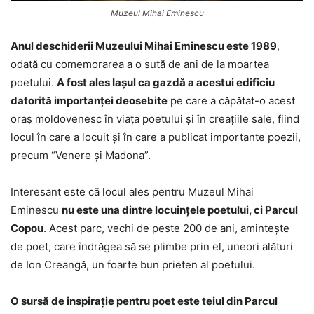
Muzeul Mihai Eminescu
Anul deschiderii Muzeului Mihai Eminescu este 1989
,
odată cu comemorarea a o sută de ani de la moartea
poetului.
A fost ales Iaşul ca gazdă a acestui edificiu
datorită importanţei deosebite
pe care a căpătat-o acest
oraş moldovenesc în viaţa poetului şi în creaţiile sale, fiind
locul în care a locuit şi în care a publicat importante poezii,
precum “Venere şi Madona”.
Interesant este că locul ales pentru Muzeul Mihai
Eminescu
nu este una dintre locuinţele poetului, ci Parcul
Copou
. Acest parc, vechi de peste 200 de ani, aminteşte
de poet, care îndrăgea să se plimbe prin el, uneori alături
de Ion Creangă, un foarte bun prieten al poetului.
O sursă de inspiraţie pentru poet este teiul din Parcul