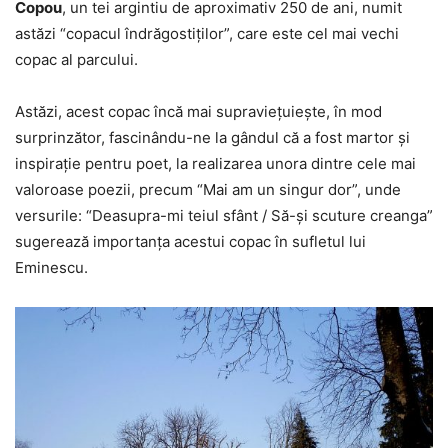
Copou
, un tei argintiu de aproximativ 250 de ani, numit
astăzi “copacul îndrăgostiților”, care este cel mai vechi
copac al parcului.
Astăzi, acest copac încă mai supravieţuieşte, în mod
surprinzător, fascinându-ne la gândul că a fost martor şi
inspiraţie pentru poet, la realizarea unora dintre cele mai
valoroase poezii, precum “Mai am un singur dor”, unde
versurile: “Deasupra-mi teiul sfânt / Să-şi scuture creanga”
sugerează importanţa acestui copac în sufletul lui
Eminescu.