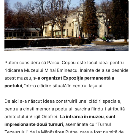
Putem considera că Parcul Copou este locul ideal pentru
ridicarea Muzeului Mihai Eminescu. Înainte de a se deshide
acest muzeu,
s-a organizat Expoziţia permanentă a
poetului
, într-o clădire situată în centrul Iaşului.
De aici s-a născut ideea construirii unei clădiri speciale,
pentru a cinsti memoria poetului, sarcina fiindu-i atribuită
arhitectului Virgil Onofrei.
La intrarea în muzeu
,
sunt
impresionante două turnuri
, asemănate cu “Turnul
Tezaurului” de la Mănăstirea Putna, care a fost numită de