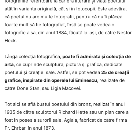
fotografiile referitoare la cariera literară şi viaţa poetului,
atât în varianta originală, cât şi în fotocopii. Este adevărat
că poetul nu are multe fotografii, pentru că nu îi plăcea
foarte mult să fie fotografiat, însă se poate vedea o
fotografie a sa, din anul 1884, făcută la Iaşi, de către Nestor
Heck.
Lângă colecţia fotografică,
poate fi admirată şi colecţia de
artă
, ce cuprinde sculptură, pictură şi grafică, dedicate
poetului şi creaţiei sale. Astfel, se pot vedea
25 de creaţii
grafice, inspirate din operele lui Eminescu
, realizate de
către Done Stan, sau Ligia Macovei.
Tot aici se află bustul poetului din bronz, realizat în anul
1935 de către sculptorul Richard Hette sau un pian care a
fost în posesia surorii sale, Aglaia, fabricat de către firma
Fr. Ehrbar, în anul 1873.