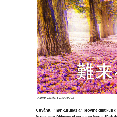
Nankurunasia, Sursa Reddit
Cuvântul “nankurunasia” provine dintr-un dia
în regiunea Okinawa şi care este foarte diferit de