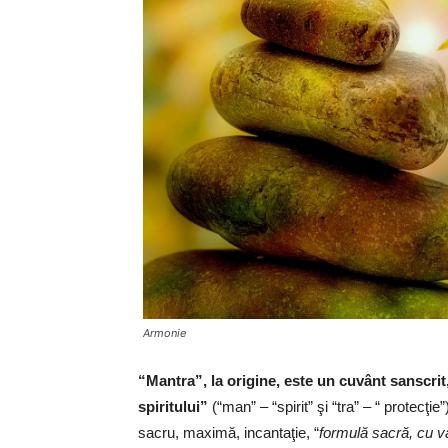
Armonie
“Mantra”, la origine, este un cuvânt sanscri
spiritului”
(“man” – “spirit” şi “tra” – “ protecţi
sacru, maximă, incantaţie, “
formulă sacră, cu val