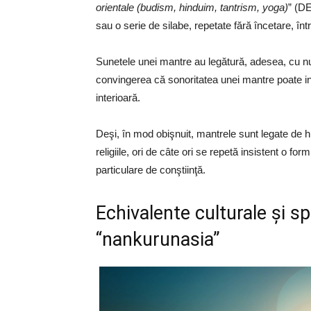
orientale (budism, hinduim, tantrism, yoga)
” (DE
sau o serie de silabe, repetate fără încetare, î
Sunetele unei mantre au legătură, adesea, cu num
convingerea că sonoritatea unei mantre poate influ
interioară.
Deşi, în mod obişnuit, mantrele sunt legate de h
religiile, ori de câte ori se repetă insistent o fo
particulare de conştiinţă.
Echivalente culturale şi sp
“nankurunasia”