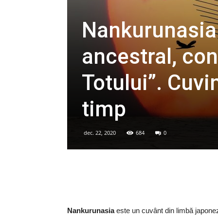
Nankurunasia 
ancestral, con
Totului”. Cuvi
timp
dec. 22, 2020
684
0
Nankurunasia
este un cuvânt din limbă japoneză