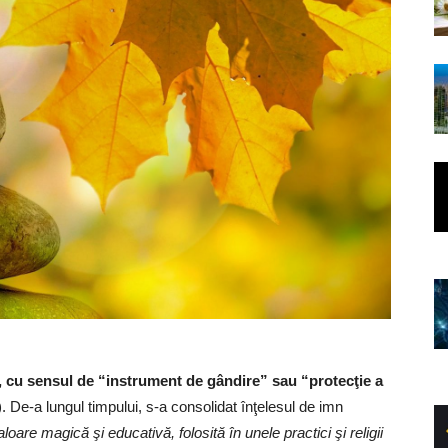
t, cu sensul de “instrument de gândire” sau “protecţie a
e”). De-a lungul timpului, s-a consolidat înţelesul de imn
oare magică şi educativă, folosită în unele practici şi religii