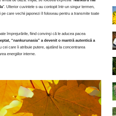
la
”. Ulterior cuvintele s-au contopit într-un singur termen,
pe care vechii japonezi îl foloseau pentru a transmite toate
ate împrejurările, fiind convinşi că le aducea pacea
reptat, “nankurunasia” a devenit o mantră autentică a
 cei care îi atribuie putere, ajutând la concentrarea
area energiilor interne.