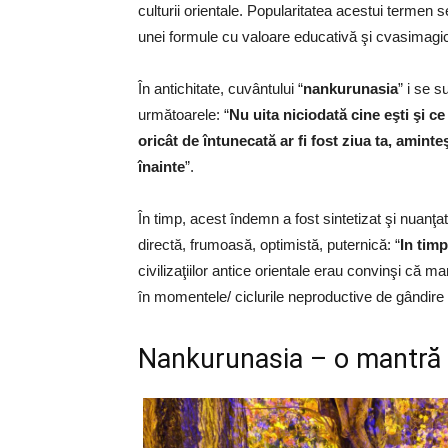
culturii orientale. Popularitatea acestui termen s
unei formule cu valoare educativă şi cvasimagi
În antichitate, cuvântului “
nankurunasia
” i se 
următoarele: “
Nu uita niciodată cine eşti şi ce
oricât de întunecată ar fi fost ziua ta, amint
înainte
”.
În timp, acest îndemn a fost sintetizat şi nuanţat
directă, frumoasă, optimistă, puternică: “
In timp
civilizaţiilor antice orientale erau convinşi că m
în momentele/ ciclurile neproductive de gândire 
Nankurunasia – o mantră 