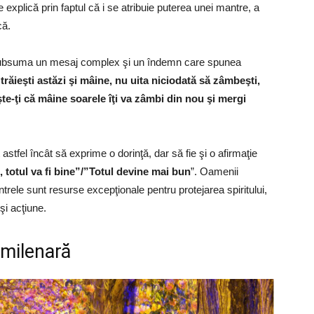
e explică prin faptul că i se atribuie puterea unei mantre, a
că.
subsuma un mesaj complex şi un îndemn care spunea
 trăieşti astăzi şi mâine, nu uita niciodată să zâmbeşti,
eşte-ţi că mâine soarele îţi va zâmbi din nou şi mergi
 astfel încât să exprime o dorinţă, dar să fie şi o afirmaţie
, totul va fi bine”/”Totul devine mai bun
”. Oamenii
antrele sunt resurse excepţionale pentru protejarea spiritului,
şi acţiune.
milenară