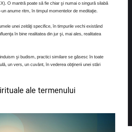
X). O mantră poate să fie chiar şi numai o singură silabă
ntr-un anume ritm, în timpul momentelor de meditaţie.
ele unei zeităţi specifice, în timpurile vechi existând
enţa în bine realitatea din jur şi, mai ales, realitatea
induism şi budism, practici similare se găsesc în toate
rmulă, un vers, un cuvânt, în vederea obţinerii unei stări
irituale ale termenului