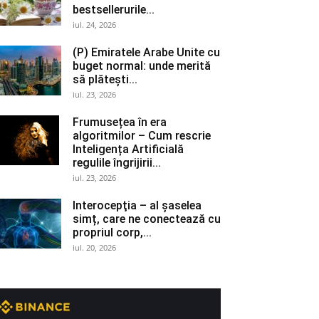
bestsellerurile...
iul. 24, 2026
(P) Emiratele Arabe Unite cu
buget normal: unde merită
să plătești...
iul. 23, 2026
Frumusețea în era
algoritmilor – Cum rescrie
Inteligența Artificială
regulile îngrijirii...
iul. 23, 2026
Interocepţia – al șaselea
simț, care ne conectează cu
propriul corp,...
iul. 20, 2026