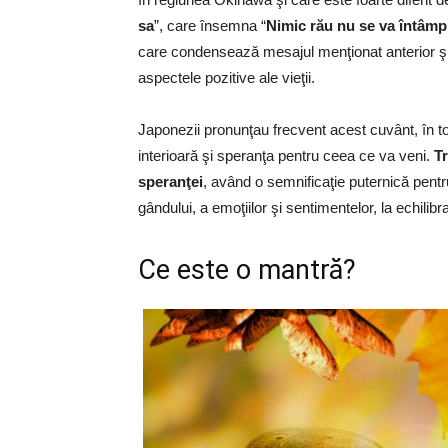
sa
”, care însemna “
Nimic rău nu se va întâmp
care condensează mesajul menţionat anterior şi 
aspectele pozitive ale vieţii.
Japonezii pronunţau frecvent acest cuvânt, în to
interioară şi speranţa pentru ceea ce va veni.
T
speranţei
, având o semnificaţie puternică pentru
gândului, a emoţiilor şi sentimentelor, la echilibr
Ce este o mantră?