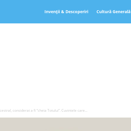
ro
Invenții & Descoperiri
Cultură Generală
tral, considerat a fi “cheia Totului”. Cuvintele care...