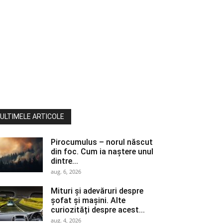
ULTIMELE ARTICOLE
Pirocumulus – norul născut
din foc. Cum ia naștere unul
dintre...
aug. 6, 2026
Mituri și adevăruri despre
șofat și mașini. Alte
curiozități despre acest...
aug. 4, 2026