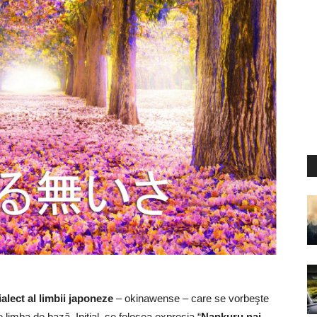
lect al limbii japoneze
– okinawense – care se vorbeşte
 limba de bază. Iniţial, se folosea expresia “
Nankuru nai