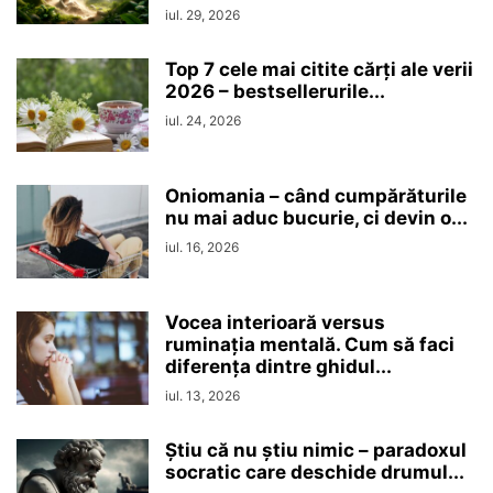
iul. 29, 2026
Top 7 cele mai citite cărți ale verii
2026 – bestsellerurile...
iul. 24, 2026
Oniomania – când cumpărăturile
nu mai aduc bucurie, ci devin o...
iul. 16, 2026
Vocea interioară versus
ruminaţia mentală. Cum să faci
diferența dintre ghidul...
iul. 13, 2026
Ştiu că nu ştiu nimic – paradoxul
socratic care deschide drumul...