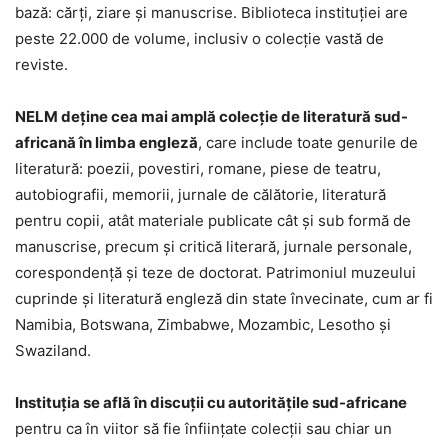
bază: cărţi, ziare şi manuscrise. Biblioteca instituţiei are
peste 22.000 de volume, inclusiv o colecţie vastă de
reviste.
NELM deţine cea mai amplă colecţie de literatură sud-
africană în limba engleză
, care include toate genurile de
literatură: poezii, povestiri, romane, piese de teatru,
autobiografii, memorii, jurnale de călătorie, literatură
pentru copii, atât materiale publicate cât şi sub formă de
manuscrise, precum şi critică literară, jurnale personale,
corespondenţă şi teze de doctorat. Patrimoniul muzeului
cuprinde şi literatură engleză din state învecinate, cum ar fi
Namibia, Botswana, Zimbabwe, Mozambic, Lesotho şi
Swaziland.
Instituţia se află în discuţii cu autorităţile sud-africane
pentru ca în viitor să fie înfiinţate colecţii sau chiar un