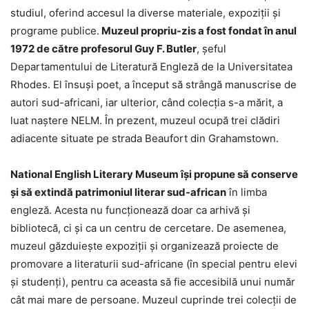
studiul, oferind accesul la diverse materiale, expoziţii şi
programe publice.
Muzeul propriu-zis a fost fondat în anul
1972 de către profesorul Guy F. Butler
, şeful
Departamentului de Literatură Engleză de la Universitatea
Rhodes. El însuşi poet, a început să strângă manuscrise de
autori sud-africani, iar ulterior, când colecţia s-a mărit, a
luat naştere NELM. În prezent, muzeul ocupă trei clădiri
adiacente situate pe strada Beaufort din Grahamstown.
National English Literary Museum îşi propune să conserve
şi să extindă patrimoniul literar sud-african
în limba
engleză. Acesta nu funcţionează doar ca arhivă şi
bibliotecă, ci şi ca un centru de cercetare. De asemenea,
muzeul găzduieşte expoziţii şi organizează proiecte de
promovare a literaturii sud-africane (în special pentru elevi
şi studenţi), pentru ca aceasta să fie accesibilă unui număr
cât mai mare de persoane. Muzeul cuprinde trei colecţii de