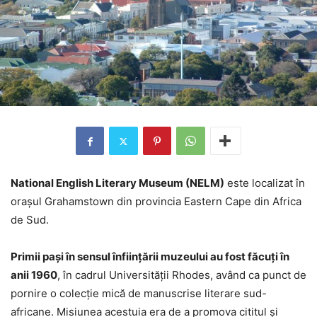
National English Literary Museum (NELM)
este localizat în
oraşul Grahamstown din provincia Eastern Cape din Africa
de Sud.
Primii paşi în sensul înfiinţării muzeului au fost făcuţi în
anii 1960
, în cadrul Universităţii Rhodes, având ca punct de
pornire o colecţie mică de manuscrise literare sud-
africane. Misiunea acestuia era de a promova cititul şi