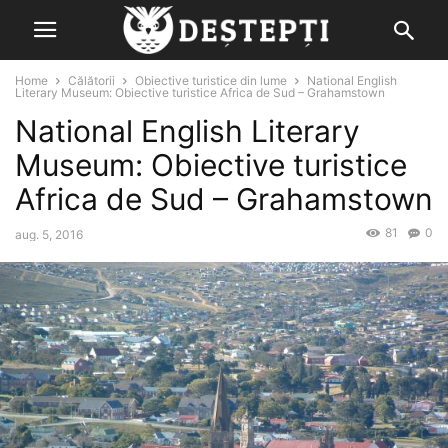
Home
Călătorii
Obiective turistice din lume
National English
Literary Museum: Obiective turistice Africa de Sud – Grahamstown
National English Literary
Museum: Obiective turistice
Africa de Sud – Grahamstown
81
0
aug. 5, 2016