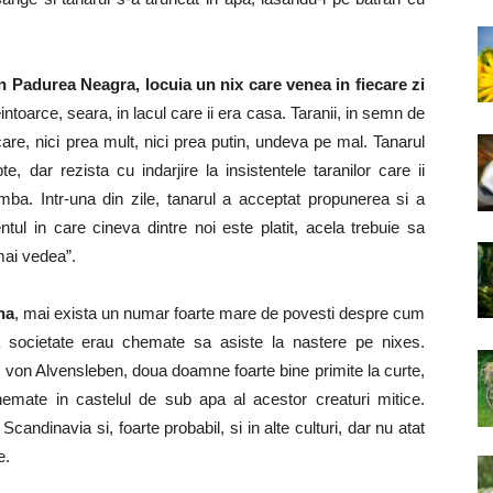
 Padurea Neagra, locuia un nix care venea in fiecare zi
eintoarce, seara, in lacul care ii era casa. Taranii, in semn de
re, nici prea mult, nici prea putin, undeva pe mal. Tanarul
e, dar rezista cu indarjire la insistentele taranilor care ii
ba. Intr-una din zile, tanarul a acceptat propunerea si a
ul in care cineva dintre noi este platit, acela trebuie sa
mai vedea”.
na
, mai exista un numar foarte mare de povesti despre cum
lta societate erau chemate sa asiste la nastere pe nixes.
von Alvensleben, doua doamne foarte bine primite la curte,
hemate in castelul de sub apa al acestor creaturi mitice.
candinavia si, foarte probabil, si in alte culturi, dar nu atat
e.