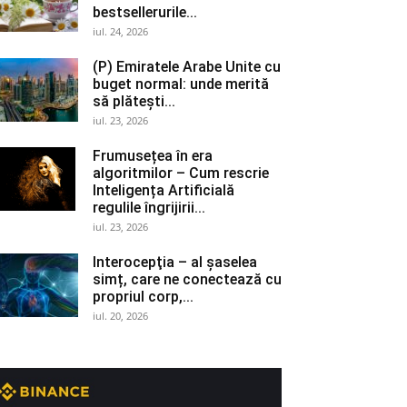
bestsellerurile...
iul. 24, 2026
(P) Emiratele Arabe Unite cu
buget normal: unde merită
să plătești...
iul. 23, 2026
Frumusețea în era
algoritmilor – Cum rescrie
Inteligența Artificială
regulile îngrijirii...
iul. 23, 2026
Interocepţia – al șaselea
simț, care ne conectează cu
propriul corp,...
iul. 20, 2026