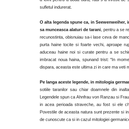
sufletul indurerat.
O alta legenda spune ca, in Seewenweiher, in
sa munceasca alaturi de tarani
, pentru a se r
recunostinta, obisnuiau sa-i lase ceva de manca
purta haine tocite si foarte vechi, aproape rupt
aduceau haine noi si curate pentru a se schim
imbracat noua haina, spunand trist: “In moment
dispara, aceasta este ultima zi in care ma veti 
Pe langa aceste legende, in mitologia germa
sotiile taranilor sau chiar doamnele din ina
Legendele spun ca Ahnfrau von Ranzau si Frau 
in acea perioada straveche, au fost si ele c
Povestile de aceasta natura sunt prezente si in S
de cunoscute ca si in cazul mitologiei germanic