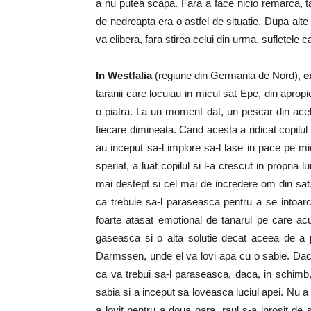
a nu putea scapa. Fara a face nicio remarca, ta
de nedreapta era o astfel de situatie. Dupa alte
va elibera, fara stirea celui din urma, sufletele
In Westfalia
(regiune din Germania de Nord),
e
taranii care locuiau in micul sat Epe, din apro
o piatra. La un moment dat, un pescar din acela
fiecare dimineata. Cand acesta a ridicat copilul 
au inceput sa-l implore sa-l lase in pace pe m
speriat, a luat copilul si l-a crescut in propria
mai destept si cel mai de incredere om din sat. 
ca trebuie sa-l paraseasca pentru a se intoarce
foarte atasat emotional de tanarul pe care acu
gaseasca si o alta solutie decat aceea de a 
Darmssen, unde el va lovi apa cu o sabie. Daca 
ca va trebui sa-l paraseasca, daca, in schimb,
sabia si a inceput sa loveasca luciul apei. Nu a
a lovit pentru a doua oara, raul s-a inrosit de