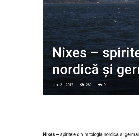
Nixes – spirit
nordică şi ge
oct. 21, 2017
282
0
Nixes
– spiritele din mitologia nordica si germa