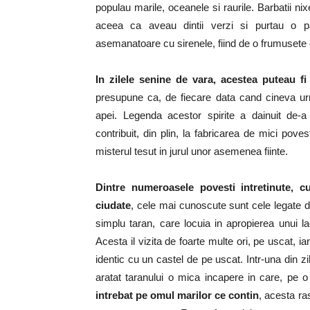
populau marile, oceanele si raurile. Barbatii ni
aceea ca aveau dintii verzi si purtau o p
asemanatoare cu sirenele, fiind de o frumusete 
In zilele senine de vara, acestea puteau f
presupune ca, de fiecare data cand cineva u
apei. Legenda acestor spirite a dainuit de-a 
contribuit, din plin, la fabricarea de mici pove
misterul tesut in jurul unor asemenea fiinte.
Dintre numeroasele povesti intretinute, c
ciudate
, cele mai cunoscute sunt cele legate 
simplu taran, care locuia in apropierea unui l
Acesta il vizita de foarte multe ori, pe uscat, 
identic cu un castel de pe uscat. Intr-una din z
aratat taranului o mica incapere in care, pe 
intrebat pe omul marilor ce contin
, acesta ra