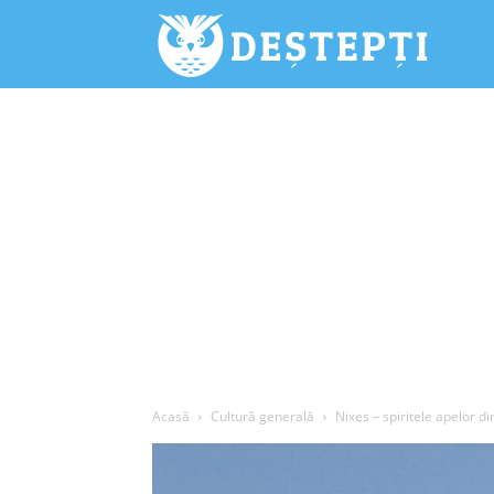
Deștepți.
Acasă
Cultură generală
Nixes – spiritele apelor d