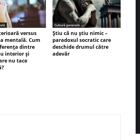
rală
Cultură generală
terioară versus
Ştiu că nu ştiu nimic –
ia mentală. Cum
paradoxul socratic care
iferența dintre
deschide drumul către
u interior și
adevăr
care nu tace
ă?