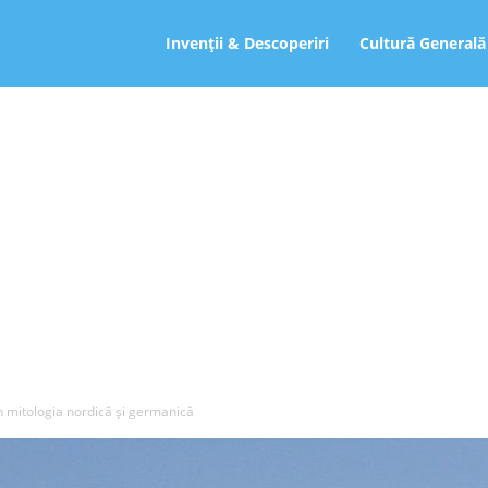
ro
Invenții & Descoperiri
Cultură Generală
in mitologia nordică şi germanică