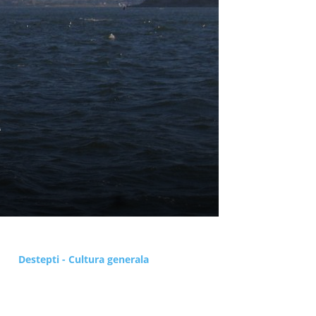
a
Destepti - Cultura generala