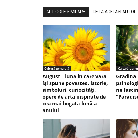
ARTICOLE SIMILARE
DE LA ACELAȘI AUTOR
Cultură generală
Cultură gene
August – luna în care vara
Grădina 
își spune povestea. Istorie,
psiholog
simboluri, curiozități,
ne fasci
opere de artă inspirate de
“Paradis
cea mai bogată lună a
anului