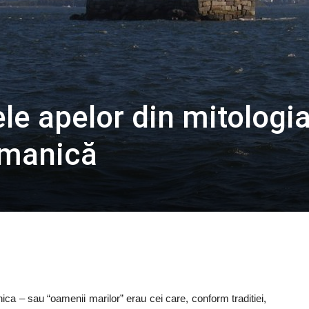
ele apelor din mitologi
rmanică
nica – sau “oamenii marilor” erau cei care, conform traditiei,