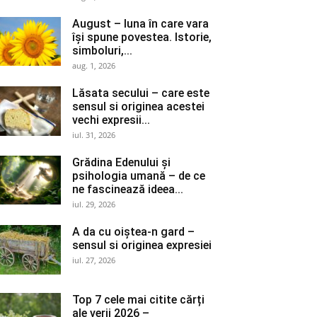
August – luna în care vara
își spune povestea. Istorie,
simboluri,...
aug. 1, 2026
Lăsata secului – care este
sensul si originea acestei
vechi expresii...
iul. 31, 2026
Grădina Edenului și
psihologia umană – de ce
ne fascinează ideea...
iul. 29, 2026
A da cu oiștea-n gard –
sensul si originea expresiei
iul. 27, 2026
Top 7 cele mai citite cărți
ale verii 2026 –