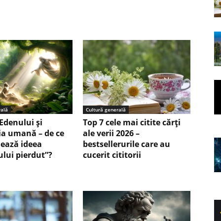
rală
Cultură generală
Edenului și
Top 7 cele mai citite cărți
ia umană – de ce
ale verii 2026 –
nează ideea
bestsellerurile care au
ului pierdut”?
cucerit cititorii