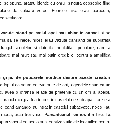
xe, se spune, aratau identic cu omul, singura deosebire fiind
alarie de culoare verde. Femeile nixe erau, oarecum,
coplesitoare.
i vazute stand pe malul apei sau chiar in copaci
si se
rma sa se inece, nixes erau vazute dansand pe suprafata
lungul secolelor si datorita mentalitatii populare, care a
stioare mai mult sau mai putin credibile, pentru a amplifica
u grija, de popoarele nordice despre aceste creaturi
de faptul ca acum cateva sute de ani, legendele spun ca un
ac, avea o stransa relatie de prietenie cu un om al apelor.
iar taranul mergea foarte des in castelul de sub apa, care era
ile, cand amandoi au intrat in castelul subacvatic, nixes i-au
o masa, erau trei vase.
Pamanteanul, curios din fire, l-a
spunzandu-i ca acolo sunt captive sufletele inecatilor, pentru