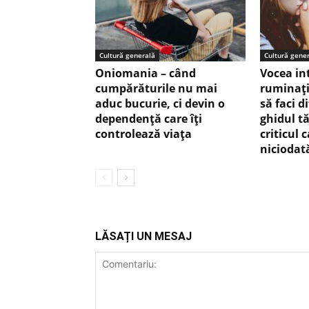
Cultură generală
Cultură gene
Oniomania – când
Vocea in
cumpărăturile nu mai
ruminaţ
aduc bucurie, ci devin o
să faci d
dependență care îți
ghidul tă
controlează viața
criticul 
niciodat
LĂSAȚI UN MESAJ