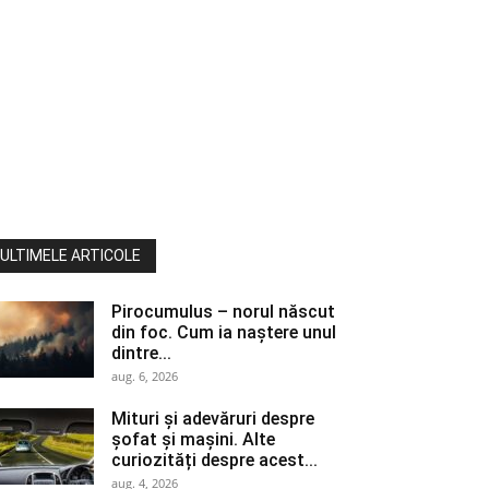
ULTIMELE ARTICOLE
Pirocumulus – norul născut
din foc. Cum ia naștere unul
dintre...
aug. 6, 2026
Mituri și adevăruri despre
șofat și mașini. Alte
curiozități despre acest...
aug. 4, 2026