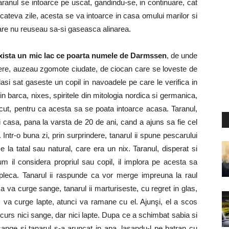
ranul se intoarce pe uscat, gandindu-se, in continuare, cat
 cateva zile, acesta se va intoarce in casa omului marilor si
 care nu reuseau sa-si gaseasca alinarea.
xista un mic lac ce poarta numele de Darmssen
, de unde
piere, auzeau zgomote ciudate, de ciocan care se loveste de
si sat gaseste un copil in navoadele pe care le verifica in
in barca, nixes, spiritele din mitologia nordica si germanica,
icut, pentru ca acesta sa se poata intoarce acasa. Taranul,
 lui casa, pana la varsta de 20 de ani, cand a ajuns sa fie cel
Intr-o buna zi, prin surprindere, tanarul ii spune pescarului
 la tatal sau natural, care era un nix. Taranul, disperat si
m il considera propriul sau copil, il implora pe acesta sa
pleca. Tanarul ii raspunde ca vor merge impreuna la raul
va curge sange, tanarul ii marturiseste, cu regret in glas,
 va curge lapte, atunci va ramane cu el. Ajunşi, el a scos
 curs nici sange, dar nici lapte. Dupa ce a schimbat sabia si
 sange si tanarul s-a aruncat in apa, lasandu-l pe batran cu