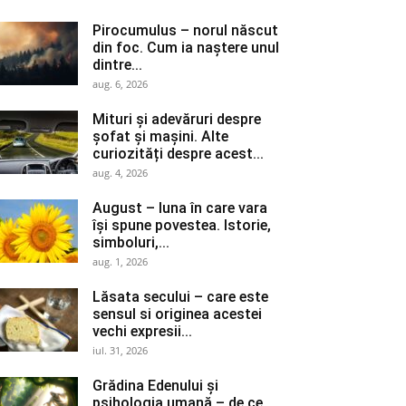
Pirocumulus – norul născut
din foc. Cum ia naștere unul
dintre...
aug. 6, 2026
Mituri și adevăruri despre
șofat și mașini. Alte
curiozități despre acest...
aug. 4, 2026
August – luna în care vara
își spune povestea. Istorie,
simboluri,...
aug. 1, 2026
Lăsata secului – care este
sensul si originea acestei
vechi expresii...
iul. 31, 2026
Grădina Edenului și
psihologia umană – de ce