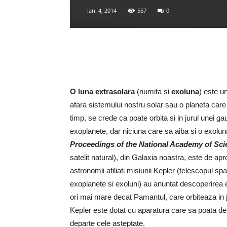
ian. 4, 2014
557
0
O luna extrasolara
(numita si
exoluna
) este un
afara sistemului nostru solar sau o planeta care or
timp, se crede ca poate orbita si in jurul unei 
exoplanete, dar niciuna care sa aiba si o exolun
Proceedings of the National Academy of Sc
satelit natural), din Galaxia noastra, este de apr
astronomii afiliati misiunii Kepler (telescopul s
exoplanete si exoluni) au anuntat descoperirea
ori mai mare decat Pamantul, care orbiteaza in j
Kepler este dotat cu aparatura care sa poata dete
departe cele asteptate.