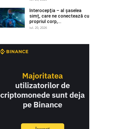
Interocepţia – al șaselea
simț, care ne conectează cu
propriul corp,...
iul. 20, 2026