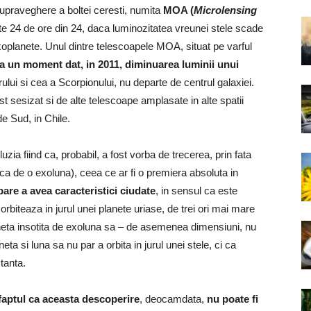
 supraveghere a boltei ceresti, numita
MOA (
Microlensing
te 24 de ore din 24, daca luminozitatea vreunei stele scade
 exoplanete. Unul dintre telescoapele MOA, situat pe varful
la un moment dat, in 2011, diminuarea luminii unui
orului si cea a Scorpionului, nu departe de centrul galaxiei.
st sesizat si de alte telescoape amplasate in alte spatii
de Sud, in Chile.
luzia fiind ca, probabil, a fost vorba de trecerea, prin fata
dica de o exoluna), ceea ce ar fi o premiera absoluta in
are a avea caracteristici ciudate
, in sensul ca este
biteaza in jurul unei planete uriase, de trei ori mai mare
aneta insotita de exoluna sa – de asemenea dimensiuni, nu
ta si luna sa nu par a orbita in jurul unei stele, ci ca
stanta.
faptul ca aceasta descoperire
, deocamdata,
nu poate fi