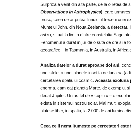
Surpriza a venit din alta parte, de la o retea de
Observations in Astrophysics
)
, care urmares
brusc, ceea ce ar putea fi indiciul trecerii unei
Muntelui John, din Noua Zeelanda,
a detectat, 
astru
, situat la limita dintre constelatia Sagetat
Fenomenul a durat in jur de o suta de ore si a fo
geografice – in Tasmania, in Australia, in Africa 
Analiza datelor a durat aproape doi ani
, conc
unei stele, a unei planete insotita de luna sa (a
cercetarea spatiului cosmic.
Aceasta exoluna p
enorma, cam cat planeta Marte, de exemplu, si or
decat Jupiter. Un astfel de « cuplu » – o exopl
exista in sistemul nostru solar. Mai mult, exoplane
plutesc liber, in spatiu, la 2 000 de ani lumina di
Ceea ce ii nemultumeste pe cercetatori este 