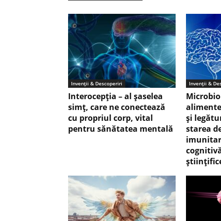
Invenții & Descoperiri
Invenții & De
Interocepţia – al șaselea
Microbio
simț, care ne conectează
alimente
cu propriul corp, vital
şi legăt
pentru sănătatea mentală
starea de
imunitar
cognitivă
științific