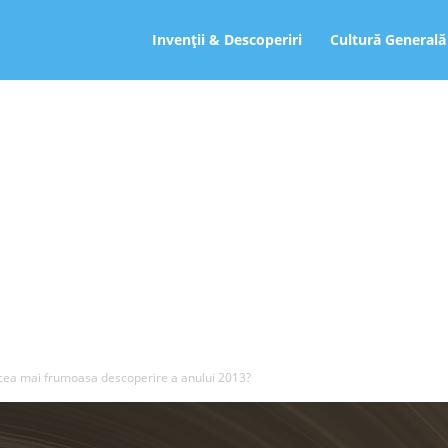
ro
Invenții & Descoperiri
Cultură Generală
 cea mai frumoasa descoperire a anului 2013?