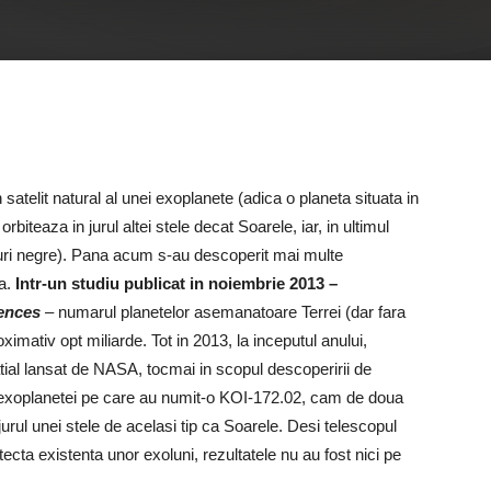
 satelit natural al unei exoplanete (adica o planeta situata in
biteaza in jurul altei stele decat Soarele, iar, in ultimul
gauri negre). Pana acum s-au descoperit mai multe
a.
Intr-un studiu publicat in noiembrie 2013 –
iences
– numarul planetelor asemanatoare Terrei (dar fara
oximativ opt miliarde. Tot in 2013, la inceputul anului,
patial lansat de NASA, tocmai in scopul descoperirii de
 exoplanetei pe care au numit-o KOI-172.02, cam de doua
urul unei stele de acelasi tip ca Soarele. Desi telescopul
cta existenta unor exoluni, rezultatele nu au fost nici pe