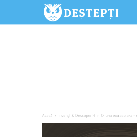
Deștepți.
Acasă
Invenții & Descoperiri
O luna extrasolara –