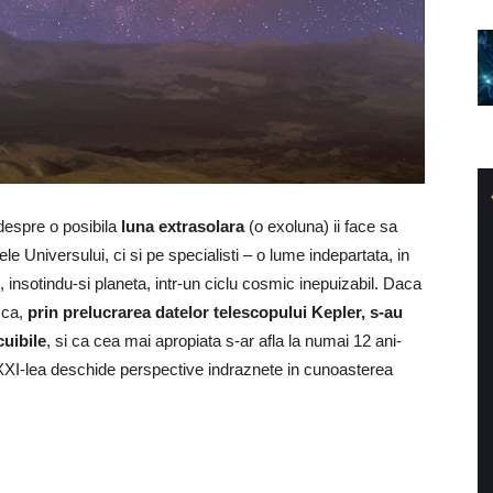
 despre o posibila
luna extrasolara
(o exoluna) ii face sa
 Universului, ci si pe specialisti – o lume indepartata, in
tiu, insotindu-si planeta, intr-un ciclu cosmic inepuizabil. Daca
 ca,
prin prelucrarea datelor telescopului Kepler, s-au
cuibile
, si ca cea mai apropiata s-ar afla la numai 12 ani-
 XXI-lea deschide perspective indraznete in cunoasterea