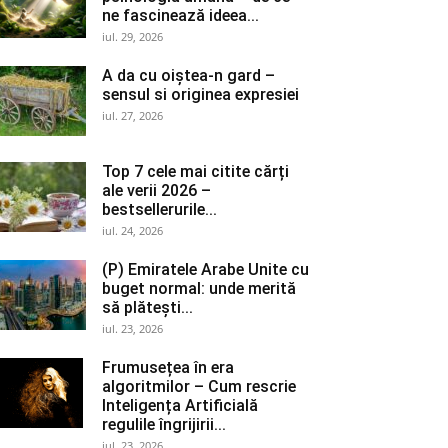
ne fascinează ideea...
iul. 29, 2026
A da cu oiștea-n gard –
sensul si originea expresiei
iul. 27, 2026
Top 7 cele mai citite cărți
ale verii 2026 –
bestsellerurile...
iul. 24, 2026
(P) Emiratele Arabe Unite cu
buget normal: unde merită
să plătești...
iul. 23, 2026
Frumusețea în era
algoritmilor – Cum rescrie
Inteligența Artificială
regulile îngrijirii...
iul. 23, 2026