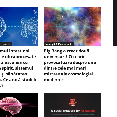
scoperiri
Invenții & Descoperiri
mul intestinal,
Big Bang a creat două
le ultraprocesate
universuri? O teorie
ura ascunsă cu
provocatoare despre unul
 spirit, sistemul
dintre cele mai mari
 și sănătatea
mistere ale cosmologiei
. Ce arată studiile
moderne
e?