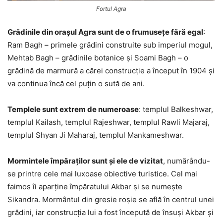
Fortul Agra
Grădinile din orașul Agra sunt de o frumusețe fără egal
:
Ram Bagh – primele grădini construite sub imperiul mogul,
Mehtab Bagh – grădinile botanice și Soami Bagh – o
grădină de marmură a cărei construcție a început în 1904 și
va continua încă cel puțin o sută de ani.
Templele sunt extrem de numeroase
: templul Balkeshwar,
templul Kailash, templul Rajeshwar, templul Rawli Majaraj,
templul Shyan Ji Maharaj, templul Mankameshwar.
Mormintele împăraților sunt și ele de vizitat
, numărându-
se printre cele mai luxoase obiective turistice. Cel mai
faimos îi aparține împăratului Akbar și se numește
Sikandra. Mormântul din gresie roșie se află în centrul unei
grădini, iar construcția lui a fost începută de însuși Akbar și