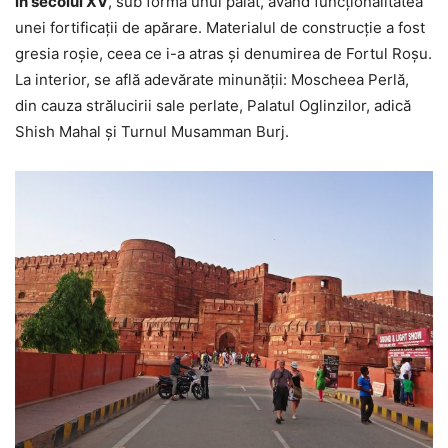
în secolul XV
, sub forma unui palat, având funcționalitatea
unei fortificații de apărare. Materialul de construcție a fost
gresia roșie, ceea ce i-a atras și denumirea de Fortul Roșu.
La interior, se află adevărate minunății: Moscheea Perlă,
din cauza strălucirii sale perlate, Palatul Oglinzilor, adică
Shish Mahal și Turnul Musamman Burj.