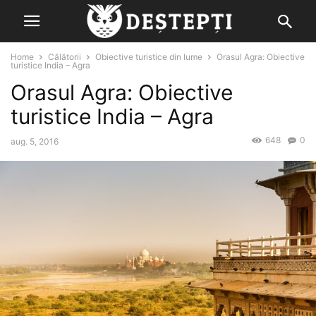
Home
Călătorii
Obiective turistice din lume
Orasul Agra: Obiective
turistice India – Agra
Orasul Agra: Obiective
turistice India – Agra
648
0
aug. 5, 2016