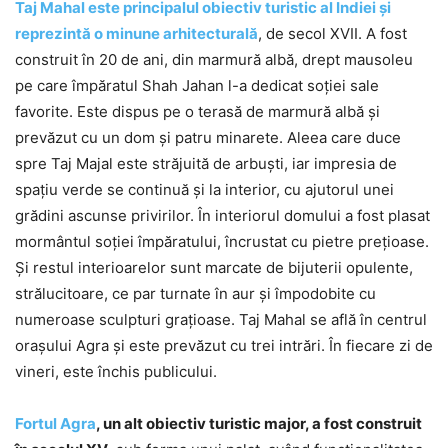
Taj Mahal este principalul obiectiv turistic al Indiei și
reprezintă o minune arhitecturală
, de secol XVII. A fost
construit în 20 de ani, din marmură albă, drept mausoleu
pe care împăratul Shah Jahan l-a dedicat soției sale
favorite. Este dispus pe o terasă de marmură albă și
prevăzut cu un dom și patru minarete. Aleea care duce
spre Taj Majal este străjuită de arbuști, iar impresia de
spațiu verde se continuă și la interior, cu ajutorul unei
grădini ascunse privirilor. În interiorul domului a fost plasat
mormântul soției împăratului, încrustat cu pietre prețioase.
Și restul interioarelor sunt marcate de bijuterii opulente,
strălucitoare, ce par turnate în aur și împodobite cu
numeroase sculpturi grațioase. Taj Mahal se află în centrul
orașului Agra și este prevăzut cu trei intrări. În fiecare zi de
vineri, este închis publicului.
Fortul Agra
, un alt obiectiv turistic major, a fost construit