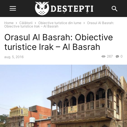
Home
Călătorii
Obiective turistice din lume
Orasul Al Basrah:
Obiective turistice Irak – Al Basrah
Orasul Al Basrah: Obiective
turistice Irak – Al Basrah
267
0
aug. 5, 2016