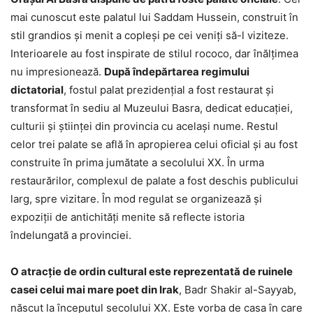
mai cunoscut este palatul lui Saddam Hussein, construit în
stil grandios și menit a copleși pe cei veniți să-l viziteze.
Interioarele au fost inspirate de stilul rococo, dar înălțimea
nu impresionează.
După îndepărtarea regimului
dictatorial
, fostul palat prezidențial a fost restaurat și
transformat în sediu al Muzeului Basra, dedicat educației,
culturii și științei din provincia cu același nume. Restul
celor trei palate se află în apropierea celui oficial și au fost
construite în prima jumătate a secolului XX. În urma
restaurărilor, complexul de palate a fost deschis publicului
larg, spre vizitare. În mod regulat se organizează și
expoziții de antichități menite să reflecte istoria
îndelungată a provinciei.
O atracție de ordin cultural este reprezentată de ruinele
casei celui mai mare poet din Irak
, Badr Shakir al-Sayyab,
născut la începutul secolului XX. Este vorba de casa în care