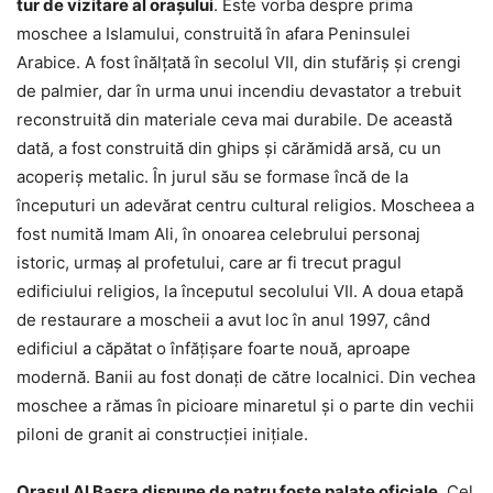
tur de vizitare al orașului
. Este vorba despre prima
moschee a Islamului, construită în afara Peninsulei
Arabice. A fost înălțată în secolul VII, din stufăriș și crengi
de palmier, dar în urma unui incendiu devastator a trebuit
reconstruită din materiale ceva mai durabile. De această
dată, a fost construită din ghips și cărămidă arsă, cu un
acoperiș metalic. În jurul său se formase încă de la
începuturi un adevărat centru cultural religios. Moscheea a
fost numită Imam Ali, în onoarea celebrului personaj
istoric, urmaș al profetului, care ar fi trecut pragul
edificiului religios, la începutul secolului VII. A doua etapă
de restaurare a moscheii a avut loc în anul 1997, când
edificiul a căpătat o înfățișare foarte nouă, aproape
modernă. Banii au fost donați de către localnici. Din vechea
moschee a rămas în picioare minaretul și o parte din vechii
piloni de granit ai construcției inițiale.
Orașul Al Basra dispune de patru foste palate oficiale
. Cel