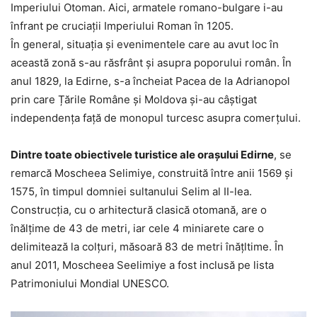
Imperiului Otoman. Aici, armatele romano-bulgare i-au
înfrant pe cruciații Imperiului Roman în 1205.
În general, situația și evenimentele care au avut loc în
această zonă s-au răsfrânt și asupra poporului român. În
anul 1829, la Edirne, s-a încheiat Pacea de la Adrianopol
prin care Țările Române și Moldova și-au câștigat
independența față de monopul turcesc asupra comerțului.
Dintre toate obiectivele turistice ale orașului Edirne
, se
remarcă Moscheea Selimiye, construită între anii 1569 și
1575, în timpul domniei sultanului Selim al II-lea.
Construcția, cu o arhitectură clasică otomană, are o
înălțime de 43 de metri, iar cele 4 miniarete care o
delimitează la colțuri, măsoară 83 de metri înățltime. În
anul 2011, Moscheea Seelimiye a fost inclusă pe lista
Patrimoniului Mondial UNESCO.