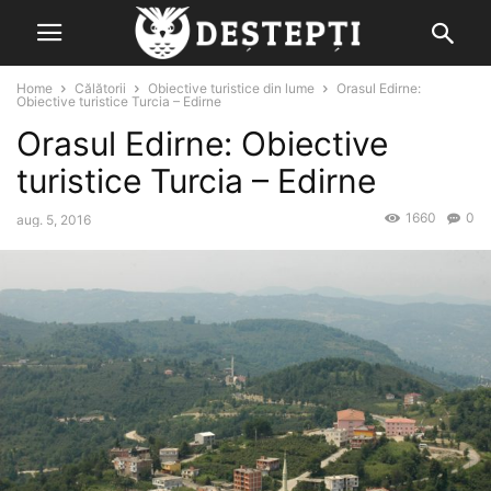
Home
Călătorii
Obiective turistice din lume
Orasul Edirne:
Obiective turistice Turcia – Edirne
Orasul Edirne: Obiective
turistice Turcia – Edirne
1660
0
aug. 5, 2016