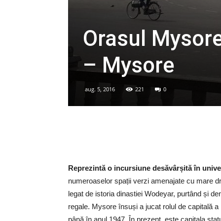
Orasul Mysore:
– Mysore
aug. 5, 2016
221
0
Reprezintă o incursiune desăvârșită în univer
numeroaselor spații verzi amenajate cu mare dr
legat de istoria dinastiei Wodeyar, purtând și den
regale. Mysore însuși a jucat rolul de capitală a
până în anul 1947. În prezent, este capitala statu