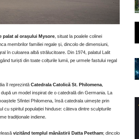
re palat al orașului Mysore
, situat la poalele colinei
nca membrilor familiei regale și, dincolo de dimensiuni,
al în culoarea albă strălucitoare. Din 1974, palatul Lalit
ând turiști din toate colțurile lumii, pe urmele fastului regal
ia îl reprezintă
Catedrala Catolică St. Philomena
,
ic, după un model inspirat de o catedrală din Germania. La
e moaștele Sfintei Philomena, însă catedrala uimește prin
 cu spiritul populației hinduse: câteva dintre sculpturile
me tradiționale indiene.
țeleasă
vizitând templul mănăstirii Datta Peetham
; dincolo