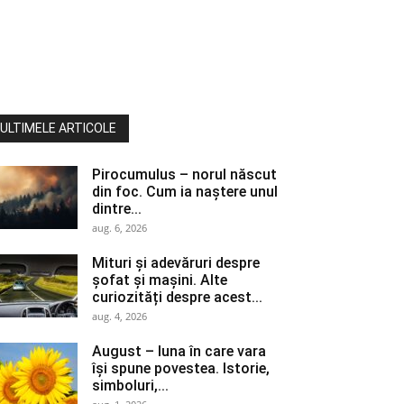
ULTIMELE ARTICOLE
Pirocumulus – norul născut
din foc. Cum ia naștere unul
dintre...
aug. 6, 2026
Mituri și adevăruri despre
șofat și mașini. Alte
curiozități despre acest...
aug. 4, 2026
August – luna în care vara
își spune povestea. Istorie,
simboluri,...