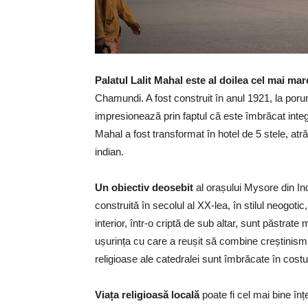
Palatul Lalit Mahal este al doilea cel mai ma
Chamundi. A fost construit în anul 1921, la poru
impresionează prin faptul că este îmbrăcat integr
Mahal a fost transformat în hotel de 5 stele, atrăg
indian.
Un obiectiv deosebit
al orașului Mysore din Ind
construită în secolul al XX-lea, în stilul neogot
interior, într-o criptă de sub altar, sunt păstrat
ușurința cu care a reușit să combine creștinismul
religioase ale catedralei sunt îmbrăcate în costu
Viața religioasă locală
poate fi cel mai bine în