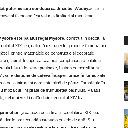
tat puternic sub conducerea dinastiei Wodeyar
, iar în
ase și faimoase festivaluri, sărbători și manifestații
 Mysore este palatul regal Mysore
, construit în secolul al
ecolul al XIX-lea, datorită distrugerilor produse în urma unui
ăției, printre materialele de construcție și decorație
ase și aurul. Încăperea cea mai somptuoasă a palatului,
eala bătută în pietre prețioase, în timp ce pereții sunt
l Mysore
dispune de câteva încăperi unice în lume
: sala
cea de la intrare și care este plină de păpuși îmbrăcate în
(cu mozaicuri inspirate de frumusețea păunului). Palatul
, cel mai vechi datând din secolul al XIV-lea.
Jaganmohan
și datează de la finalul secolului al XIX-lea.
ă, dar în prezent adăpostește o galerie de artă. Stilul
ase picturi murale realizate la interior. Pe unul dintre