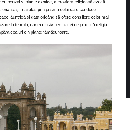
r cu bonzai și plante exotice, atmosfera religioasă evocă
esionante și mai ales prin prisma celui care conduce
 pace lăuntrică și gata oricând să ofere consiliere celor mai
cazare la templu, dar exclusiv pentru cei ce practică religia
mpăra ceaiuri din plante tămăduitoare.