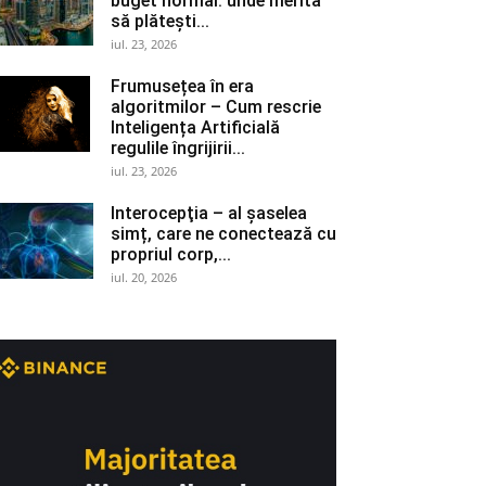
buget normal: unde merită
să plătești...
iul. 23, 2026
Frumusețea în era
algoritmilor – Cum rescrie
Inteligența Artificială
regulile îngrijirii...
iul. 23, 2026
Interocepţia – al șaselea
simț, care ne conectează cu
propriul corp,...
iul. 20, 2026