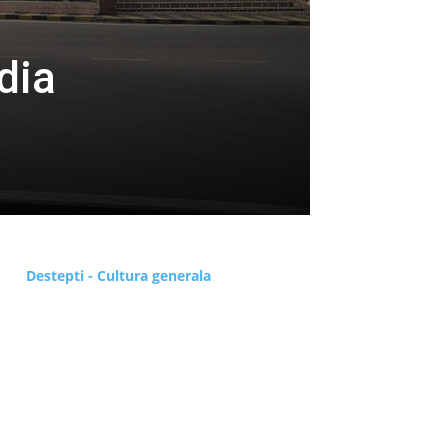
dia
Destepti - Cultura generala