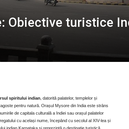
 Obiective turistice In
sul spiritului indian
, datorită palatelor, templelor și
agoste pentru natură. Orașul Mysore din India este strâns
umirile de capitala culturală a Indiei sau orașul palatelor
 regatului cu același nume, începând cu secolul al XIV-lea și
lui indian Karnataka și reprezintă o destinație turistică