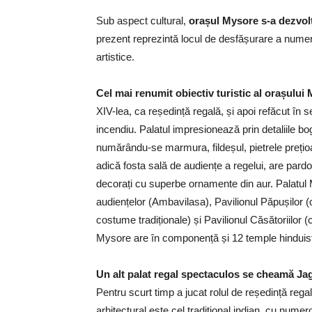
Sub aspect cultural,
orașul Mysore s-a dezvol
prezent reprezintă locul de desfășurare a numero
artistice.
Cel mai renumit obiectiv turistic al orașului
XIV-lea, ca reședință regală, și apoi refăcut în s
incendiu. Palatul impresionează prin detaliile bog
numărându-se marmura, fildeșul, pietrele prețio
adică fosta sală de audiențe a regelui, are pardos
decorați cu superbe ornamente din aur. Palatu
audiențelor (Ambavilasa), Pavilionul Păpușilor (
costume tradiționale) și Pavilionul Căsătoriilor 
Mysore are în componență și 12 temple hinduiste
Un alt palat regal spectaculos se cheamă 
Pentru scurt timp a jucat rolul de reședință regal
arhitectural este cel tradițional indian, cu numero