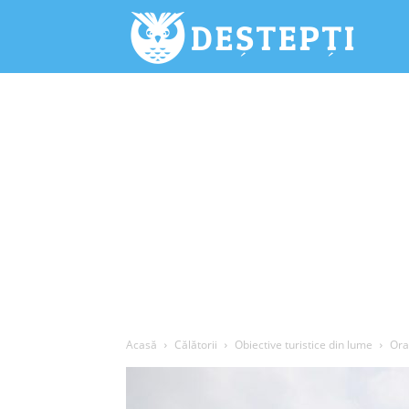
Deștepți.
Acasă
Călătorii
Obiective turistice din lume
Ora