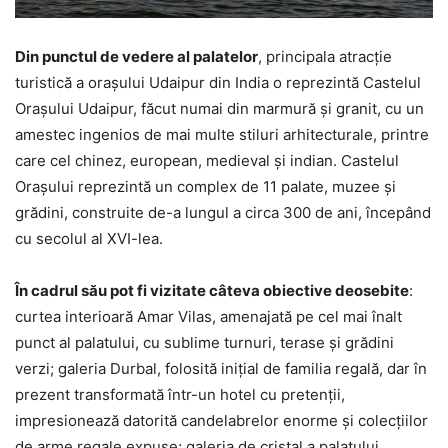
Din punctul de vedere al palatelor
, principala atracție
turistică a orașului Udaipur din India o reprezintă Castelul
Orașului Udaipur, făcut numai din marmură și granit, cu un
amestec ingenios de mai multe stiluri arhitecturale, printre
care cel chinez, european, medieval și indian. Castelul
Orașului reprezintă un complex de 11 palate, muzee și
grădini, construite de-a lungul a circa 300 de ani, începând
cu secolul al XVI-lea.
În cadrul său pot fi vizitate câteva obiective deosebite
:
curtea interioară Amar Vilas, amenajată pe cel mai înalt
punct al palatului, cu sublime turnuri, terase și grădini
verzi; galeria Durbal, folosită inițial de familia regală, dar în
prezent transformată într-un hotel cu pretenții,
impresionează datorită candelabrelor enorme și colecțiilor
de arme regale expuse; galeria de cristal a palatului