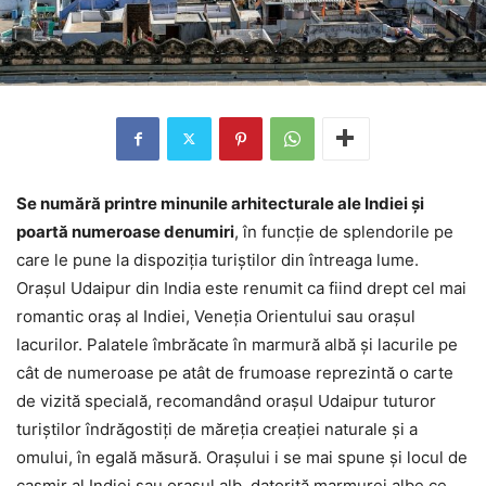
Se numără printre minunile arhitecturale ale Indiei și
poartă numeroase denumiri
, în funcție de splendorile pe
care le pune la dispoziția turiștilor din întreaga lume.
Orașul Udaipur din India este renumit ca fiind drept cel mai
romantic oraș al Indiei, Veneția Orientului sau orașul
lacurilor. Palatele îmbrăcate în marmură albă și lacurile pe
cât de numeroase pe atât de frumoase reprezintă o carte
de vizită specială, recomandând orașul Udaipur tuturor
turiștilor îndrăgostiți de măreția creației naturale și a
omului, în egală măsură. Orașului i se mai spune și locul de
cașmir al Indiei sau orașul alb, datorită marmurei albe ce