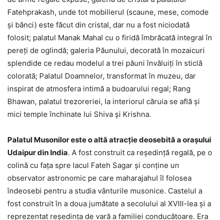
Fatehprakash, unde tot mobilierul (scaune, mese, comode
și bănci) este făcut din cristal, dar nu a fost niciodată
folosit; palatul Manak Mahal cu o firidă îmbrăcată integral în
pereți de oglindă; galeria Păunului, decorată în mozaicuri
splendide ce redau modelul a trei păuni învăluiți în sticlă
colorată; Palatul Doamnelor, transformat în muzeu, dar
inspirat de atmosfera intimă a budoarului regal; Rang
Bhawan, palatul trezoreriei, la interiorul căruia se află și
mici temple închinate lui Shiva și Krishna.
Palatul Musonilor este o altă atracție deosebită a orașului
Udaipur din India
. A fost construit ca reședință regală, pe o
colină cu fața spre lacul Fateh Sagar și conține un
observator astronomic pe care maharajahul îl folosea
îndeosebi pentru a studia vânturile musonice. Castelul a
fost construit în a doua jumătate a secolului al XVIII-lea și a
reprezentat reședința de vară a familiei conducătoare. Era