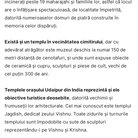
incinerați peste 19 maharajahi și familiile lor, astfel că locul
are o înfățișare spectaculoasă, de localitate împietrită,
datorită numeroaselor domuri de piatră construite în
memoria celor dispăruți.
Există și un templu în vecinătatea cimitirului
, dar cu
adevărat atrăgător este muzeul deschis la numai 150 de
metri distanță de cenotafuri, și unde sunt expuse obiecte
de ceramică și cupru, sculpturi și piese de cult, vechi de
cel puțin 300 de ani.
Templele orașului Udaipur din India reprezintă și ele
obiective turistice deosebite
, datorită vechimii și
frumuseții lor arhitecturale. Cel mai cunoscut este templul
Jagdish, dedicat zeului Vishnu. Toate zidurile și turnurile
templului sunt împodobite cu sute de sculpturi
reprezentându-i pe Vishnu și Krishna.