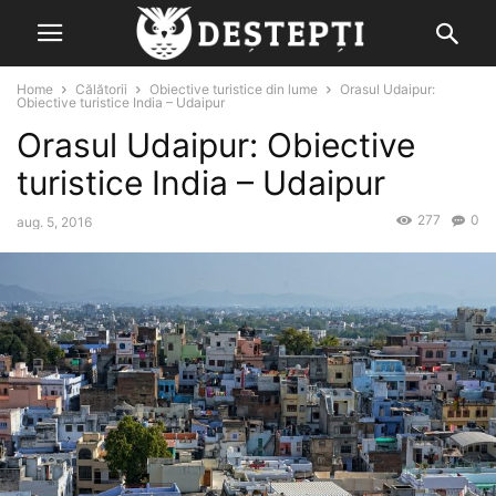
Home
Călătorii
Obiective turistice din lume
Orasul Udaipur:
Obiective turistice India – Udaipur
Orasul Udaipur: Obiective
turistice India – Udaipur
277
0
aug. 5, 2016