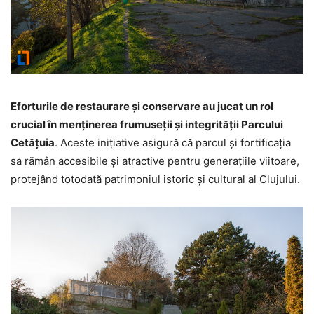
Eforturile de restaurare și conservare au jucat un rol
crucial în menținerea frumuseții și integrității Parcului
Cetățuia
. Aceste inițiative asigură că parcul și fortificația
sa rămân accesibile și atractive pentru generațiile viitoare,
protejând totodată patrimoniul istoric și cultural al Clujului.