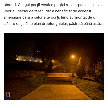
rânduri. Gangul porții vestice parțial s-a surpat, din cauza
unor alunecări de teren, dar a beneficiat de aceeași
amenajare ca și a celorlalte porți, fiind surmontat de o
clădire etajată de plan dreptunghiular, păstrată până astăzi.