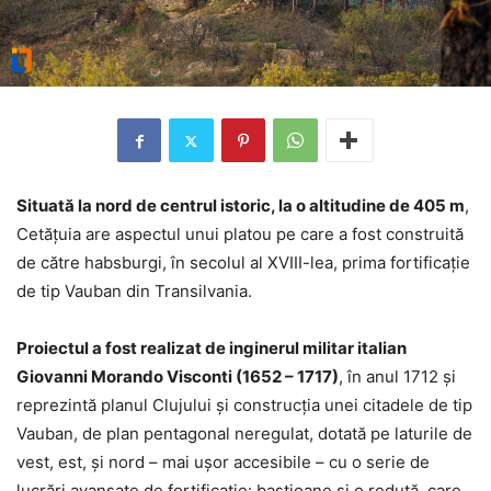
Situată la nord de centrul istoric, la o altitudine de 405 m
,
Cetățuia are aspectul unui platou pe care a fost construită
de către habsburgi, în secolul al XVIII-lea, prima fortificație
de tip Vauban din Transilvania.
Proiectul a fost realizat de inginerul militar italian
Giovanni Morando Visconti (1652 – 1717)
, în anul 1712 și
reprezintă planul Clujului și construcția unei citadele de tip
Vauban, de plan pentagonal neregulat, dotată pe laturile de
vest, est, și nord – mai ușor accesibile – cu o serie de
lucrări avansate de fortificație: bastioane și o redută, care