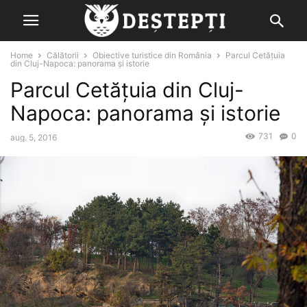
Home
Călătorii
Obiective turistice din România
Parcul Cetățuia
din Cluj-Napoca: panorama și istorie
Parcul Cetățuia din Cluj-
Napoca: panorama și istorie
731
0
aug. 5, 2016