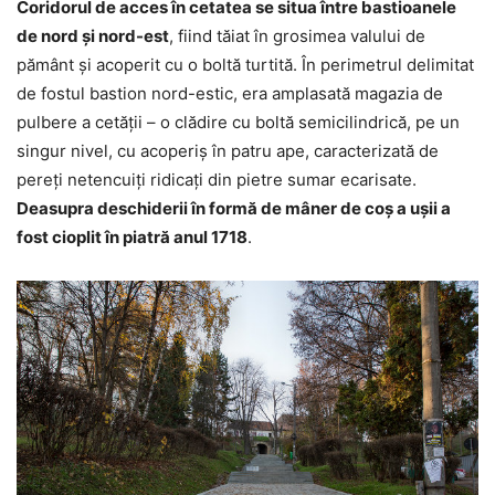
Coridorul de acces în cetatea se situa între bastioanele
de nord și nord-est
, fiind tăiat în grosimea valului de
pământ și acoperit cu o boltă turtită. În perimetrul delimitat
de fostul bastion nord-estic, era amplasată magazia de
pulbere a cetății – o clădire cu boltă semicilindrică, pe un
singur nivel, cu acoperiș în patru ape, caracterizată de
pereți netencuiți ridicați din pietre sumar ecarisate.
Deasupra deschiderii în formă de mâner de coș a ușii a
fost cioplit în piatră anul 1718
.