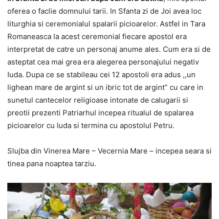
oferea o faclie domnului tarii. In Sfanta zi de Joi avea loc
liturghia si ceremonialul spalarii picioarelor. Astfel in Tara
Romaneasca la acest ceremonial fiecare apostol era
interpretat de catre un personaj anume ales. Cum era si de
asteptat cea mai grea era alegerea personajului negativ
Iuda. Dupa ce se stabileau cei 12 apostoli era adus ,,un
lighean mare de argint si un ibric tot de argint” cu care in
sunetul cantecelor religioase intonate de calugarii si
preotii prezenti Patriarhul incepea ritualul de spalarea
picioarelor cu Iuda si termina cu apostolul Petru.
Slujba din Vinerea Mare – Vecernia Mare – incepea seara si
tinea pana noaptea tarziu.