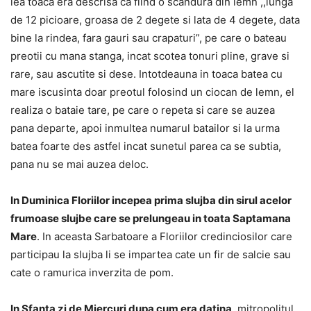
lea toaca era descrisa ca fiind o scandura din lemn ,,lunga
de 12 picioare, groasa de 2 degete si lata de 4 degete, data
bine la rindea, fara gauri sau crapaturi”, pe care o bateau
preotii cu mana stanga, incat scotea tonuri pline, grave si
rare, sau ascutite si dese. Intotdeauna in toaca batea cu
mare iscusinta doar preotul folosind un ciocan de lemn, el
realiza o bataie tare, pe care o repeta si care se auzea
pana departe, apoi inmultea numarul batailor si la urma
batea foarte des astfel incat sunetul parea ca se subtia,
pana nu se mai auzea deloc.
In Duminica Floriilor incepea prima slujba din sirul acelor
frumoase slujbe care se prelungeau in toata Saptamana
Mare
. In aceasta Sarbatoare a Floriilor credinciosilor care
participau la slujba li se impartea cate un fir de salcie sau
cate o ramurica inverzita de pom.
In Sfanta zi de Miercuri dupa cum era datina
, mitropolitul