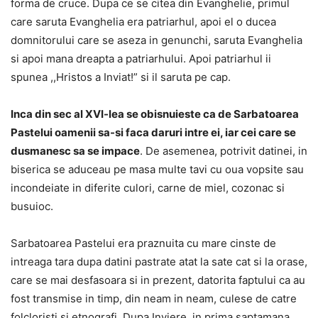
forma de cruce. Dupa ce se citea din Evanghelie, primul
care saruta Evanghelia era patriarhul, apoi el o ducea
domnitorului care se aseza in genunchi, saruta Evanghelia
si apoi mana dreapta a patriarhului. Apoi patriarhul ii
spunea ,,Hristos a Inviat!” si il saruta pe cap.
Inca din sec al XVI-lea se obisnuieste ca de Sarbatoarea
Pastelui oamenii sa-si faca daruri intre ei, iar cei care se
dusmanesc sa se impace
. De asemenea, potrivit datinei, in
biserica se aduceau pe masa multe tavi cu oua vopsite sau
incondeiate in diferite culori, carne de miel, cozonac si
busuioc.
Sarbatoarea Pastelui era praznuita cu mare cinste de
intreaga tara dupa datini pastrate atat la sate cat si la orase,
care se mai desfasoara si in prezent, datorita faptului ca au
fost transmise in timp, din neam in neam, culese de catre
folcloristi si etnografi. Dupa Inviere, in prima saptamana