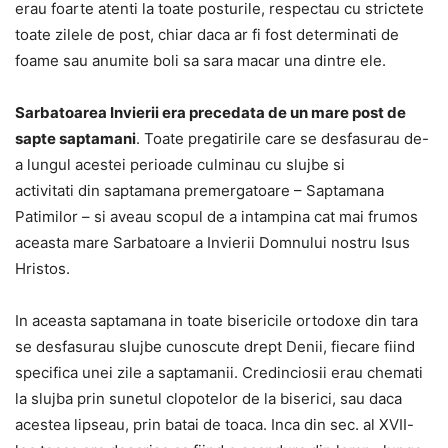
erau foarte atenti la toate posturile, respectau cu strictete
toate zilele de post, chiar daca ar fi fost determinati de
foame sau anumite boli sa sara macar una dintre ele.
Sarbatoarea Invierii era precedata de un mare post de
sapte saptamani
. Toate pregatirile care se desfasurau de-
a lungul acestei perioade culminau cu slujbe si
activitati din saptamana premergatoare – Saptamana
Patimilor – si aveau scopul de a intampina cat mai frumos
aceasta mare Sarbatoare a Invierii Domnului nostru Isus
Hristos.
In aceasta saptamana in toate bisericile ortodoxe din tara
se desfasurau slujbe cunoscute drept Denii, fiecare fiind
specifica unei zile a saptamanii. Credinciosii erau chemati
la slujba prin sunetul clopotelor de la biserici, sau daca
acestea lipseau, prin batai de toaca. Inca din sec. al XVII-