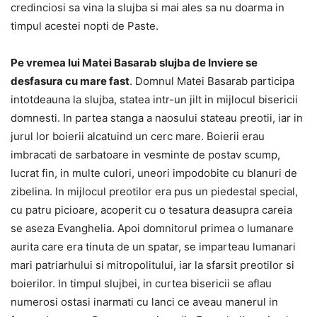
credinciosi sa vina la slujba si mai ales sa nu doarma in
timpul acestei nopti de Paste.
Pe vremea lui Matei Basarab slujba de Inviere se
desfasura cu mare fast
. Domnul Matei Basarab participa
intotdeauna la slujba, statea intr-un jilt in mijlocul bisericii
domnesti. In partea stanga a naosului stateau preotii, iar in
jurul lor boierii alcatuind un cerc mare. Boierii erau
imbracati de sarbatoare in vesminte de postav scump,
lucrat fin, in multe culori, uneori impodobite cu blanuri de
zibelina. In mijlocul preotilor era pus un piedestal special,
cu patru picioare, acoperit cu o tesatura deasupra careia
se aseza Evanghelia. Apoi domnitorul primea o lumanare
aurita care era tinuta de un spatar, se imparteau lumanari
mari patriarhului si mitropolitului, iar la sfarsit preotilor si
boierilor. In timpul slujbei, in curtea bisericii se aflau
numerosi ostasi inarmati cu lanci ce aveau manerul in