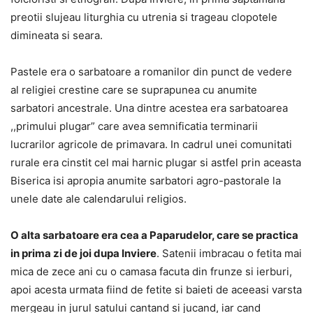
preotii slujeau liturghia cu utrenia si trageau clopotele
dimineata si seara.
Pastele era o sarbatoare a romanilor din punct de vedere
al religiei crestine care se suprapunea cu anumite
sarbatori ancestrale. Una dintre acestea era sarbatoarea
,,primului plugar” care avea semnificatia terminarii
lucrarilor agricole de primavara. In cadrul unei comunitati
rurale era cinstit cel mai harnic plugar si astfel prin aceasta
Biserica isi apropia anumite sarbatori agro-pastorale la
unele date ale calendarului religios.
O alta sarbatoare era cea a Paparudelor, care se practica
in prima zi de joi dupa Inviere
. Satenii imbracau o fetita mai
mica de zece ani cu o camasa facuta din frunze si ierburi,
apoi acesta urmata fiind de fetite si baieti de aceeasi varsta
mergeau in jurul satului cantand si jucand, iar cand