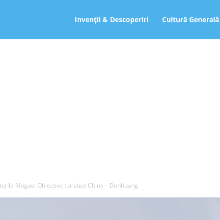
ro
Invenții & Descoperiri
Cultură Generală
terile Mogao: Obiective turistice China – Dunhuang