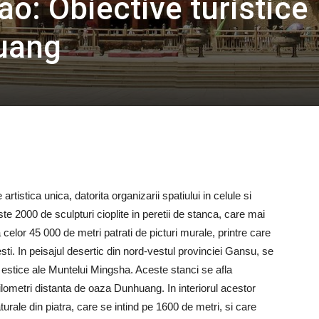
o: Obiective turistice
uang
artistica unica, datorita organizarii spatiului in celule si
ste 2000 de sculpturi cioplite in peretii de stanca, care mai
ta celor 45 000 de metri patrati de picturi murale, printre care
i. In peisajul desertic din nord-vestul provinciei Gansu, se
 estice ale Muntelui Mingsha. Aceste stanci se afla
lometri distanta de oaza Dunhuang. In interiorul acestor
turale din piatra, care se intind pe 1600 de metri, si care