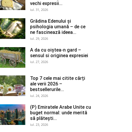
vechi expresii...
iul. 31, 2026
Grădina Edenului și
psihologia umană – de ce
ne fascinează ideea...
iul. 29, 2026
A da cu oiștea-n gard –
sensul si originea expresiei
iul. 27, 2026
Top 7 cele mai citite cărți
ale verii 2026 –
bestsellerurile...
iul. 24, 2026
(P) Emiratele Arabe Unite cu
buget normal: unde merită
să plătești...
iul. 23, 2026