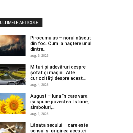
ULTIMELE ARTICOLE
Pirocumulus – norul născut
din foc. Cum ia naștere unul
dintre...
aug. 6, 2026
Mituri și adevăruri despre
șofat și mașini. Alte
curiozități despre acest...
aug. 4, 2026
August – luna în care vara
își spune povestea. Istorie,
simboluri,...
aug. 1, 2026
Lăsata secului – care este
sensul si originea acestei