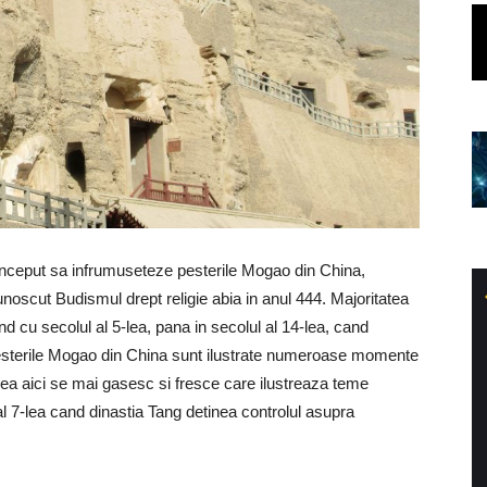
nceput sa infrumuseteze pesterile Mogao din China,
unoscut Budismul drept religie abia in anul 444. Majoritatea
nd cu secolul al 5-lea, pana in secolul al 14-lea, cand
pesterile Mogao din China sunt ilustrate numeroase momente
nea aici se mai gasesc si fresce care ilustreaza teme
l 7-lea cand dinastia Tang detinea controlul asupra