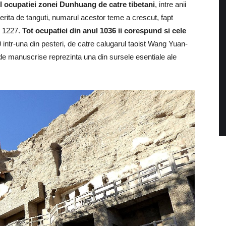
pul ocupatiei zonei Dunhuang de catre tibetani
, intre anii
rita de tanguti, numarul acestor teme a crescut, fapt
si 1227.
Tot ocupatiei din anul 1036 ii corespund si cele
 intr-una din pesteri, de catre calugarul taoist Wang Yuan-
 de manuscrise reprezinta una din sursele esentiale ale