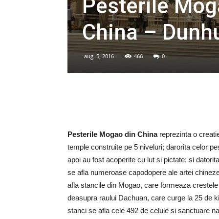
Pesterile Moga
China – Dunh
aug. 5, 2016
466
0
Pesterile Mogao din China
reprezinta o creatie 
temple construite pe 5 niveluri; darorita celor pe
apoi au fost acoperite cu lut si pictate; si datori
se afla numeroase capodopere ale artei chinezest
afla stancile din Mogao, care formeaza crestele
deasupra raului Dachuan, care curge la 25 de ki
stanci se afla cele 492 de celule si sanctuare na