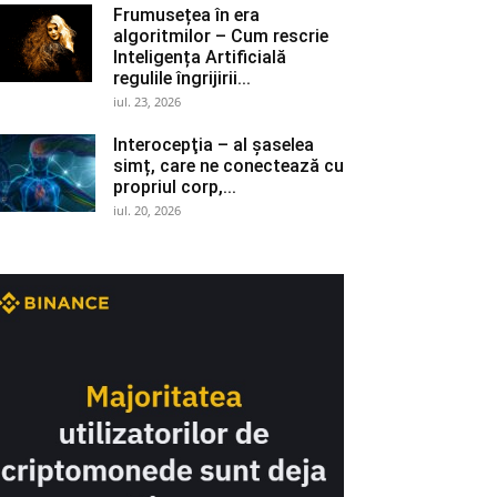
Frumusețea în era
algoritmilor – Cum rescrie
Inteligența Artificială
regulile îngrijirii...
iul. 23, 2026
Interocepţia – al șaselea
simț, care ne conectează cu
propriul corp,...
iul. 20, 2026