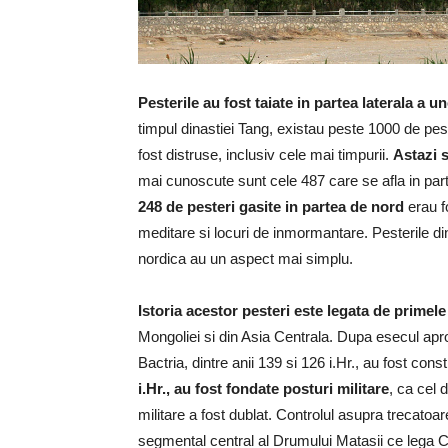
Pesterile au fost taiate in partea laterala a un
timpul dinastiei Tang, existau peste 1000 de pest
fost distruse, inclusiv cele mai timpurii.
Astazi s
mai cunoscute sunt cele 487 care se afla in part
248 de pesteri gasite in partea de nord
erau fo
meditare si locuri de inmormantare. Pesterile di
nordica au un aspect mai simplu.
Istoria acestor pesteri este legata de primele
Mongoliei si din Asia Centrala. Dupa esecul aproa
Bactria, dintre anii 139 si 126 i.Hr., au fost con
i.Hr., au fost fondate posturi militare
, ca cel 
militare a fost dublat. Controlul asupra trecatoa
segmental central al Drumului Matasii ce lega C