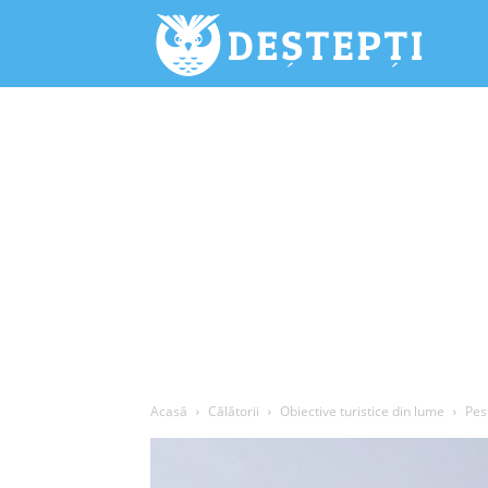
Deștepți.
Acasă
Călătorii
Obiective turistice din lume
Pes