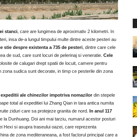
ei stanci
, care are lungimea de aproximativ 2 kilometri. In
eri, insa de-a lungul timpului multe dintre aceste pesteri au
e stie despre existenta a 735 de pesteri
, dintre care cele
ea de sud, care sunt locuri de pelerinaj si veneratie.
Cele
losite de calugari drept spatii de locuit, camere pentru
n zona sudica sunt decorate, in timp ce pesterile din zona
 expeditii ale chinezilor impotriva nomazilor
din stepele
pe total al expeditiei lui Zhang Qian in tara antica numita
struite ziduri care sa protejeze granita de nord.
In anul 117
de la Dunhuang. Doi ani mai tarziu, numarul acestor posturi
rei Hexi si asupra traseului oazei, care reprezenta
hina de zona mediteraneana, a fost factorul principal care a