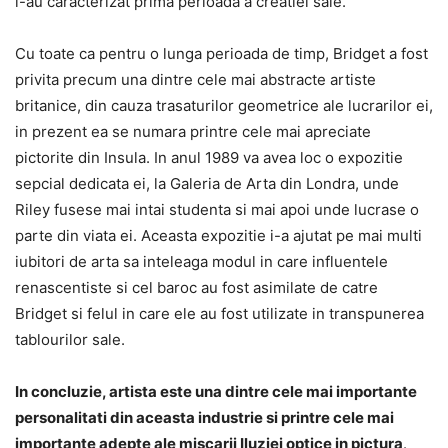
i-au caracterizat prima perioada a creatiei sale.
Cu toate ca pentru o lunga perioada de timp, Bridget a fost
privita precum una dintre cele mai abstracte artiste
britanice, din cauza trasaturilor geometrice ale lucrarilor ei,
in prezent ea se numara printre cele mai apreciate
pictorite din Insula. In anul 1989 va avea loc o expozitie
sepcial dedicata ei, la Galeria de Arta din Londra, unde
Riley fusese mai intai studenta si mai apoi unde lucrase o
parte din viata ei. Aceasta expozitie i-a ajutat pe mai multi
iubitori de arta sa inteleaga modul in care influentele
renascentiste si cel baroc au fost asimilate de catre
Bridget si felul in care ele au fost utilizate in transpunerea
tablourilor sale.
In concluzie, artista este una dintre cele mai importante
personalitati din aceasta industrie si printre cele mai
importante adepte ale miscarii Iluziei optice in pictura
.