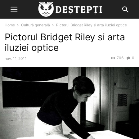
Home
Cultură generală
Pictorul Bridget Riley si arta iluziei optice
Pictorul Bridget Riley si arta
iluziei optice
706
0
nov. 11, 2011