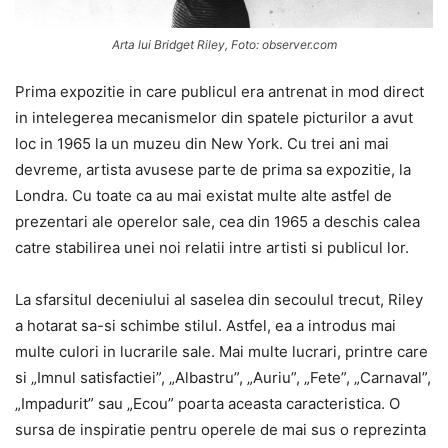
Arta lui Bridget Riley, Foto: observer.com
Prima expozitie in care publicul era antrenat in mod direct
in intelegerea mecanismelor din spatele picturilor a avut
loc in 1965 la un muzeu din New York. Cu trei ani mai
devreme, artista avusese parte de prima sa expozitie, la
Londra. Cu toate ca au mai existat multe alte astfel de
prezentari ale operelor sale, cea din 1965 a deschis calea
catre stabilirea unei noi relatii intre artisti si publicul lor.
La sfarsitul deceniului al saselea din secoulul trecut, Riley
a hotarat sa-si schimbe stilul. Astfel, ea a introdus mai
multe culori in lucrarile sale. Mai multe lucrari, printre care
si „Imnul satisfactiei”, „Albastru”, „Auriu”, „Fete”, „Carnaval”,
„Impadurit” sau „Ecou” poarta aceasta caracteristica. O
sursa de inspiratie pentru operele de mai sus o reprezinta