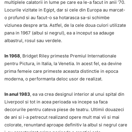
multiplele calatorii in lume pe care ea le-a facut in anii ’70.
Locurile vizitate in Egipt, dar si cele din Europa au marcat-
o profund si au facut-o sa hotarasca sa-si schimbe
viziunea despre arta. Astfel, de la cele doua culori utilizate
pana in 1967 (albul si negrul), ea a inceput sa adauge
albastrul, rosul sau verdele.
In 1968
, Bridget Riley primeste Premiul Internationale
pentru Pictura, in Italia, la Venetia. In acest fel, ea devine
prima femeie care primeste aceasta distinctie in epoca
moderna, o performanta deloc usor de realizat.
In anul 1983
, ea va crea designul interior al unui spital din
Liverpool si tot in acea perioada va incepe sa faca
decorurile pentru cateva piese de teatru. Ultimii douazeci
de ani si i-a petrecut realizand opere mult mai vii si mai
colorate, renuntand aproape definitiv la albul si negrul care