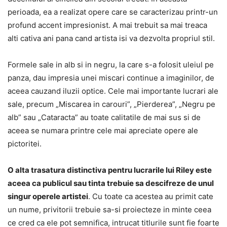
perioada, ea a realizat opere care se caracterizau printr-un
profund accent impresionist. A mai trebuit sa mai treaca
alti cativa ani pana cand artista isi va dezvolta propriul stil.
Formele sale in alb si in negru, la care s-a folosit uleiul pe
panza, dau impresia unei miscari continue a imaginilor, de
aceea cauzand iluzii optice. Cele mai importante lucrari ale
sale, precum „Miscarea in carouri”, „Pierderea”, „Negru pe
alb” sau „Cataracta” au toate calitatile de mai sus si de
aceea se numara printre cele mai apreciate opere ale
pictoritei.
O alta trasatura distinctiva pentru lucrarile lui Riley este
aceea ca publicul sau tinta trebuie sa descifreze de unul
singur operele artistei
. Cu toate ca acestea au primit cate
un nume, privitorii trebuie sa-si proiecteze in minte ceea
ce cred ca ele pot semnifica, intrucat titlurile sunt fie foarte